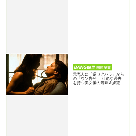
元恋人に「逆セクハラ」から
の「ウソ告発」 壮絶な過去
を持つ美女優の若熟＆妖艶セ
クシーサスペンス