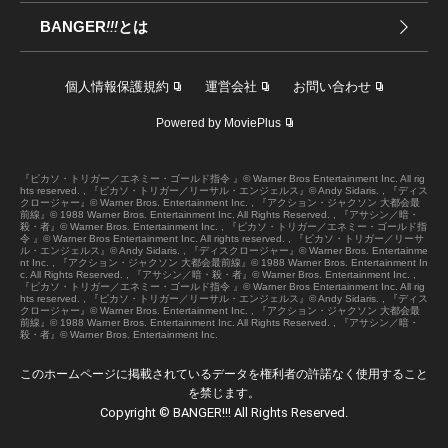
BANGER
!!!
とは
個人情報保護規約
運営会社
お問い合わせ
Powered by MoviePlus
『ピカソ・トリガー／エネミー・ゴールド指令 』© Warner Bros Entertainment Inc. All rig
hts reserved. , 『ピカソ・トリガー／リーサル・エンジェルス』© Andy Sidaris. , 『ディス
クロージャー』© Warner Bros. Entertainment Inc. , 『アクション・ジャクソン 大都会最
前線』© 1988 Warner Bros. Entertainment Inc. All Rights Reserved. , 『アサシン／暗・
殺・者』© Warner Bros. Entertainment Inc. , 『ピカソ・トリガー／エネミー・ゴールド指
令 』© Warner Bros Entertainment Inc. All rights reserved. , 『ピカソ・トリガー／リーサ
ル・エンジェルス』© Andy Sidaris. , 『ディスクロージャー』© Warner Bros. Entertainme
nt Inc. , 『アクション・ジャクソン 大都会最前線』© 1988 Warner Bros. Entertainment In
c. All Rights Reserved. , 『アサシン／暗・殺・者』© Warner Bros. Entertainment Inc. ,
『ピカソ・トリガー／エネミー・ゴールド指令 』© Warner Bros Entertainment Inc. All rig
hts reserved. , 『ピカソ・トリガー／リーサル・エンジェルス』© Andy Sidaris. , 『ディス
クロージャー』© Warner Bros. Entertainment Inc. , 『アクション・ジャクソン 大都会最
前線』© 1988 Warner Bros. Entertainment Inc. All Rights Reserved. , 『アサシン／暗・
殺・者』© Warner Bros. Entertainment Inc.
このホームページに掲載されているデータを権利者の許諾なく使用すること
を禁じます。
Copyright © BANGER!!! All Rights Reserved.