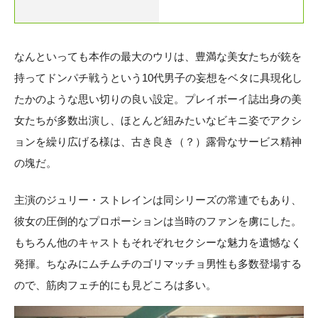
なんといっても本作の最大のウリは、豊満な美女たちが銃を
持ってドンパチ戦うという10代男子の妄想をベタに具現化し
たかのような思い切りの良い設定。プレイボーイ誌出身の美
女たちが多数出演し、ほとんど紐みたいなビキニ姿でアクシ
ョンを繰り広げる様は、古き良き（？）露骨なサービス精神
の塊だ。
主演のジュリー・ストレインは同シリーズの常連でもあり、
彼女の圧倒的なプロポーションは当時のファンを虜にした。
もちろん他のキャストもそれぞれセクシーな魅力を遺憾なく
発揮。ちなみにムチムチのゴリマッチョ男性も多数登場する
ので、筋肉フェチ的にも見どころは多い。