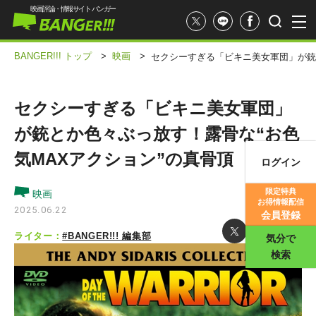
映画評論・情報サイト バンガー
BANGER!!! トップ
>
映画
>
セクシーすぎる「ビキニ美女軍団」が銃
セクシーすぎる「ビキニ美女軍団」
が銃とか色々ぶっ放す！露骨な“お色
気MAXアクション”の真骨頂
ログイン
映画記事
限定特典
映画
お得情報配信
映画評価
2025.06.22
会員登録
ライター：
#BANGER!!! 編集部
気分で
検索