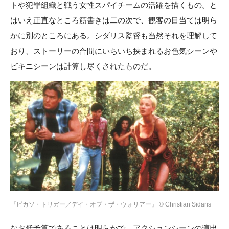
トや犯罪組織と戦う女性スパイチームの活躍を描くもの。と
はいえ正直なところ筋書きは二の次で、観客の目当ては明ら
かに別のところにある。シダリス監督も当然それを理解して
おり、ストーリーの合間にいちいち挟まれるお色気シーンや
ビキニシーンは計算し尽くされたものだ。
『ピカソ・トリガー／デイ・オブ・ザ・ウォリアー』 © Christian Sidaris
なお低予算であることは明らかで、アクションシーンの演出