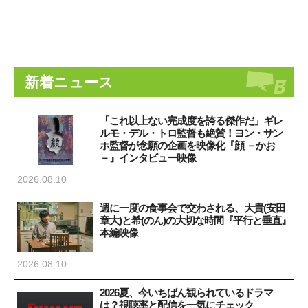
新着ニュース
「これ以上ない完成度を誇る傑作だ」ギレ
ルモ・デル・トロ監督も絶賛！ヨン・サン
ホ監督が念願の企画を映像化『顔 －かお
－』インタビュー映像
2026.08.10
週に一度の食事会で交わされる、大貴(安田
章大)と希(のん)の大切な時間『平行と垂直』
本編映像
2026.08.10
2026夏、今いちばん観られているドラマ
は？視聴率と配信を一気にチェック