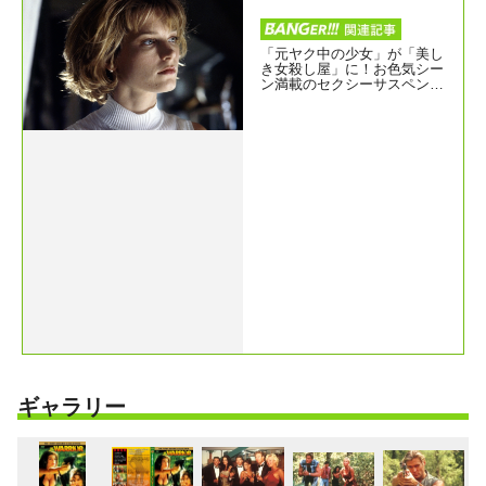
「元ヤク中の少女」が「美し
き女殺し屋」に！お色気シー
ン満載のセクシーサスペンス
『アサシン／暗・殺・者』
ギャラリー