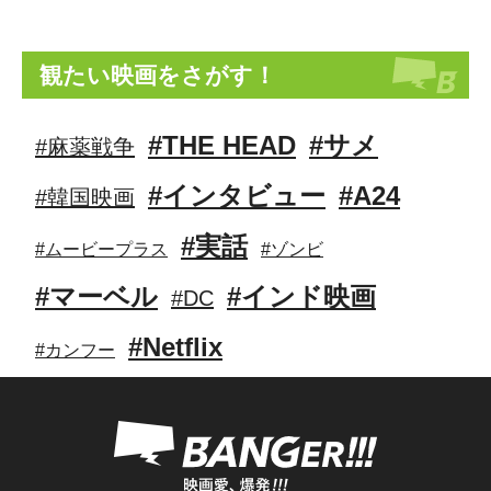
観たい映画をさがす！
#THE HEAD
#サメ
#麻薬戦争
#インタビュー
#A24
#韓国映画
#実話
#ムービープラス
#ゾンビ
#マーベル
#インド映画
#DC
#Netflix
#カンフー