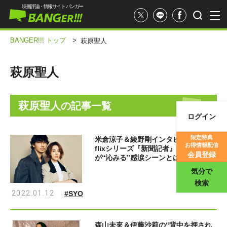
映画評論・情報サイト バンガー
BANGER!!! トップ
>
萩原聖人
萩原聖人
萩原聖人
の記事一覧
ログイン
映画記事
限定特典
米倉涼子＆綾野剛インタビュー！ Net
お得情報配信
flixシリーズ『新聞記者』 綾野の表情
映画評価
会員登録
が“沁みる”感涙シーンとは
気分で
検索
2022.01.12
#SYO
森山未來＆伊藤沙莉の“背中を押され