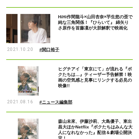
HiHi作間龍斗×山田杏奈×芋生悠の歪で
純な三角関係！『ひらいて』 綿矢り
さ原作を首藤凜が大胆解釈で映画化
2021.10.20
#関口裕子
ヒグチアイ「東京にて」が流れる『ボ
クたちは…』ティーザー予告解禁！映
画の空気感と見事にリンクする必見の
映像!!
2021.08.16
#ニュース編集部
森山未來、伊藤沙莉、大島優子、東出
昌大ほかNetflix『ボクたちはみんな大
人になれなかった』配信＆劇場公開決
定！