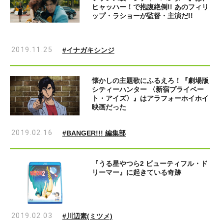
ヒャッハー！で抱腹絶倒!! あのフィリ
ップ・ラショーが監督・主演だ!!
2019.11.25
#イナガキシンジ
懐かしの主題歌にふるえろ！『劇場版
シティーハンター 〈新宿プライベー
ト・アイズ〉』はアラフォーホイホイ
映画だった
2019.02.16
#BANGER!!! 編集部
『うる星やつら2 ビューティフル・ド
リーマー』に起きている奇跡
2019.02.03
#川辺素(ミツメ)