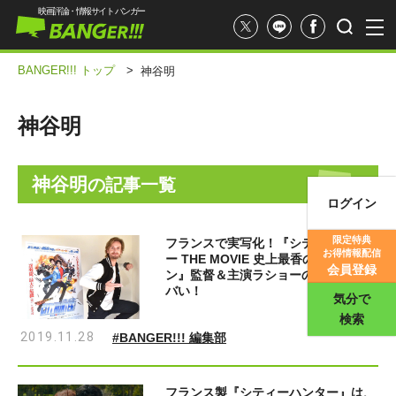
映画評論・情報サイト バンガー
BANGER!!! トップ
>
神谷明
神谷明
神谷明
の記事一覧
ログイン
映画記事
限定特典
フランスで実写化！『シティーハンタ
お得情報配信
ー THE MOVIE 史上最香のミッショ
映画評価
会員登録
ン』監督＆主演ラショーの原作愛がヤ
バい！
気分で
検索
2019.11.28
#BANGER!!! 編集部
フランス製『シティーハンター』は、