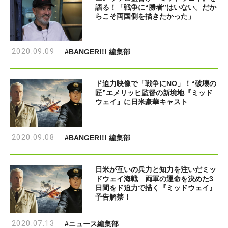
語る！「戦争に“勝者”はいない。だか
らこそ両国側を描きたかった」
2020.09.09
#BANGER!!! 編集部
ド迫力映像で「戦争にNO」！“破壊の
匠”エメリッヒ監督の新境地『ミッド
ウェイ』に日米豪華キャスト
2020.09.08
#BANGER!!! 編集部
日米が互いの兵力と知力を注いだミッ
ドウェイ海戦 両軍の運命を決めた3
日間をド迫力で描く『ミッドウェイ』
予告解禁！
2020.07.13
#ニュース編集部