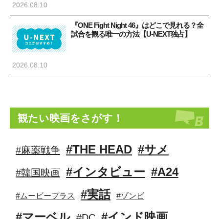
2026.08.10
『ONE Fight Night 46』はどこで見れる？全
試合を観る唯一の方法【U-NEXT独占】
2026.08.10
観たい映画をさがす！
#THE HEAD
#サメ
#麻薬戦争
#インタビュー
#A24
#韓国映画
#実話
#ムービープラス
#ゾンビ
#マーベル
#インド映画
#DC