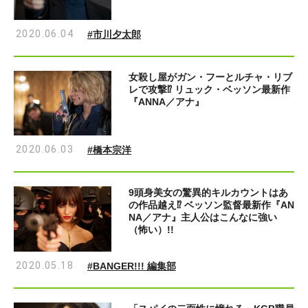
2020.06.04
#市川夕太郎
女殺し屋がガン・フーとルチャ・リブ
レで攻撃⁉ リュック・ベッソン最新作
『ANNA／アナ』
2020.06.03
#橋本宗洋
9頭身美女の驚異的キルカウントはあ
の作品越え⁉ ベッソン監督最新作『AN
NA／アナ』主人公はこんなに強い
（怖い）!!
2020.05.18
#BANGER!!! 編集部