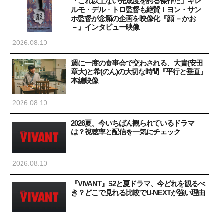
「これ以上ない完成度を誇る傑作だ」ギレ
ルモ・デル・トロ監督も絶賛！ヨン・サン
ホ監督が念願の企画を映像化『顔 －かお
－』インタビュー映像
2026.08.10
週に一度の食事会で交わされる、大貴(安田
章大)と希(のん)の大切な時間『平行と垂直』
本編映像
2026.08.10
2026夏、今いちばん観られているドラマ
は？視聴率と配信を一気にチェック
2026.08.10
『VIVANT』S2と夏ドラマ、今どれを観るべ
き？どこで見れる比較でU-NEXTが強い理由