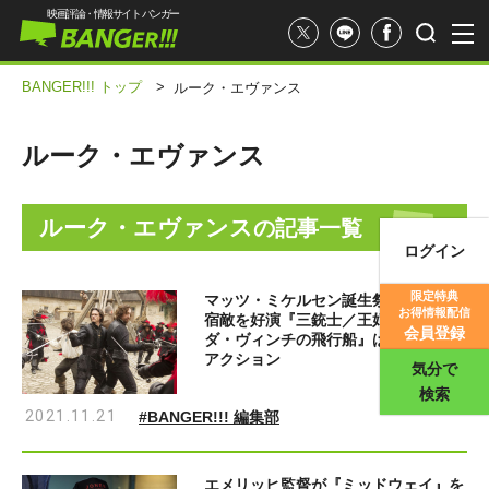
映画評論・情報サイト バンガー
BANGER!!! トップ
>
ルーク・エヴァンス
ルーク・エヴァンス
ルーク・エヴァンス
の記事一覧
ログイン
映画記事
限定特典
マッツ・ミケルセン誕生祭!! 眼帯姿で
お得情報配信
宿敵を好演『三銃士／王妃の首飾りと
映画評価
会員登録
ダ・ヴィンチの飛行船』は痛快歴史劇
アクション
気分で
検索
2021.11.21
#BANGER!!! 編集部
エメリッヒ監督が『ミッドウェイ』を