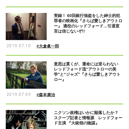
実録！ 60回銀行強盗をした紳士的犯
罪者の映画化『さらば愛しきアウトロ
ー』 適役のレッドフォード…引退宣
言は信じないぞ!!
2019.07.10
#大倉眞一郎
意思は貫くが、運命には逆らわない
レッドフォード流“アウトローの美
学”と“ジャズ”『さらば愛しきアウト
ロー』
2019.07.09
#森本康治
ニクソン政権はいかに陥落したか？
スクープ記者と情報源 レッドフォー
ド主演 『大統領の陰謀』