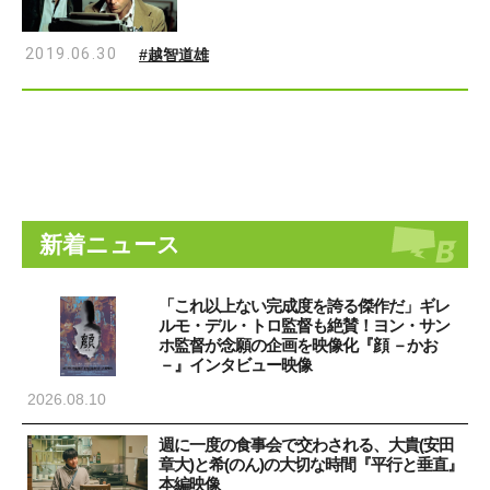
2019.06.30
#越智道雄
新着ニュース
「これ以上ない完成度を誇る傑作だ」ギレ
ルモ・デル・トロ監督も絶賛！ヨン・サン
ホ監督が念願の企画を映像化『顔 －かお
－』インタビュー映像
2026.08.10
週に一度の食事会で交わされる、大貴(安田
章大)と希(のん)の大切な時間『平行と垂直』
本編映像