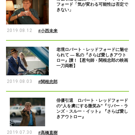
フォード「気が変わる可能性は否定で
きない」
2019.08.12
#小西未来
老境ロバート・レッドフォードに魅せ
られて ― 私の『さらば愛しきアウト
ロー』讃！【惹句師・関根忠郎の映画
一刀両断】
2019.08.03
#関根忠郎
俳優引退 ロバート・レッドフォード
の“人を虜にする微笑み”『リバー・ラ
ンズ・スルー・イット』『さらば愛し
きアウトロー』
2019.07.30
#髙橋直樹