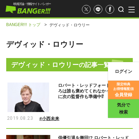
映画評論・情報サイト バンガー
BANGER!!! トップ
>
デヴィッド・ロウリー
デヴィッド・ロウリー
デヴィッド・ロウリー
の記事一覧
ログイン
映画記事
限定特典
ロバート・レッドフォード「子供のこ
お得情報配信
ろは誰も褒めてくれなかった」 すで
映画評価
会員登録
に次の監督作も準備中⁉
気分で
検索
2019.08.23
#小西未来
俳優引退を撤回!? ロバート・レッド