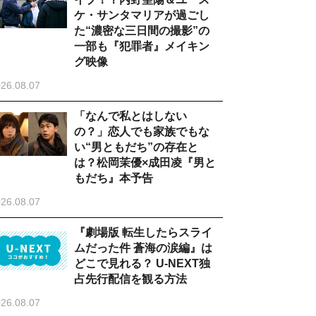
ケ・サンタマリアが過ごし
た“濃密な三日間の撮影”の
一部も『犯罪者』メイキン
グ映像
26.08.07
「なんで私とはしない
の？」恋人でも家族でもな
い“男ともだち”の存在と
は？松岡茉優×成田凌『男と
もだち』本予告
26.08.07
『劇場版 転生したらスライ
ムだった件 蒼海の涙編』は
どこで見れる？ U-NEXT独
占先行配信を観る方法
26.08.07