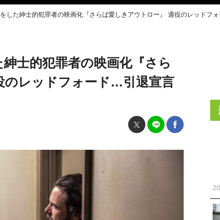
強盗をした紳士的犯罪者の映画化『さらば愛しきアウトロー』 適役のレッドフォ
した紳士的犯罪者の映画化『さら
役のレッドフォード…引退宣言
20