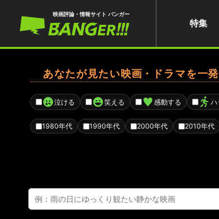
映画評論・情報サイト バンガー
特集
あなたが見たい映画・ドラマを一発
泣ける
笑える
感動する
ハ
1980年代
1990年代
2000年代
2010年代