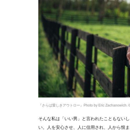
『さらば愛しきアウトロー』Photo by Eric Zachanowich. © 2018 T
そんな私は「いい男」と言われたこともないし
い。人を安心させ、人に信用され、人から恨ま