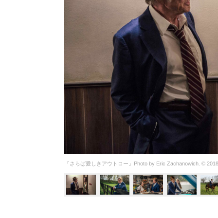
『さらば愛しきアウトロー』Photo by Eric Zachanowich. © 2018 Twentie