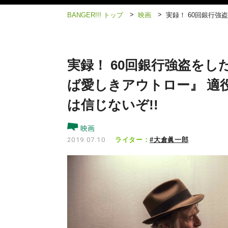
>
>
BANGER!!! トップ
映画
実録！ 60回銀行
実録！ 60回銀行強盗を
ば愛しきアウトロー』 適
は信じないぞ!!
映画
ライター：
#大倉眞一郎
2019.07.10