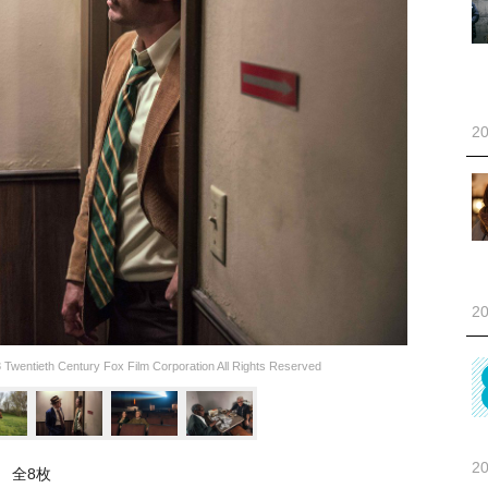
20
20
th Century Fox Film Corporation All Rights Reserved
20
全8枚