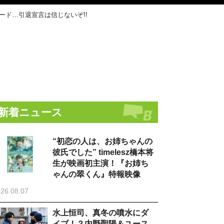
ード…引退宣言は信じないぞ!!
新着ニュース
“初恋の人は、お姉ちゃんの
彼氏でした” timelesz橋本将
生が映画初主演！『お姉ち
ゃんの翠くん』特報映像
26.08.07
水上恒司、真冬の噴水にダ
イブ！？内野聖陽＆ユース