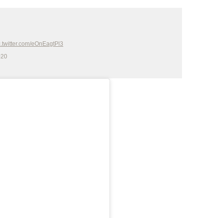
c.twitter.com/eOnEagtPl3
020