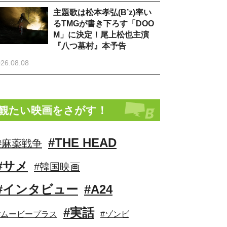
主題歌は松本孝弘(B’z)率い
るTMGが書き下ろす「DOO
M」に決定！尾上松也主演
『八つ墓村』本予告
26.08.08
観たい映画をさがす！
#THE HEAD
#麻薬戦争
#サメ
#韓国映画
#インタビュー
#A24
#実話
#ムービープラス
#ゾンビ