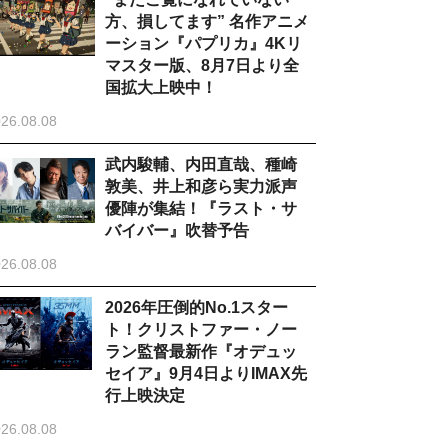
方、損してます” 名作アニメ
ーション『パプリカ』4Kリ
マスター版、8月7日より全
国拡大上映中！
26.08.08
武内駿輔、内田直哉、種崎
敦美、井上和彦ら実力派声
優陣が集結！『ラスト・サ
バイバー』吹替予告
26.08.08
2026年圧倒的No.1スター
ト！クリストファー・ノー
ラン監督最新作『オデュッ
セイア』9月4日よりIMAX先
行上映決定
26.08.08