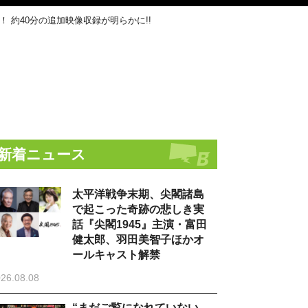
 約40分の追加映像収録が明らかに!!
新着ニュース
太平洋戦争末期、尖閣諸島
で起こった奇跡の悲しき実
話『尖閣1945』主演・富田
健太郎、羽田美智子ほかオ
ールキャスト解禁
26.08.08
“まだご覧になれていない