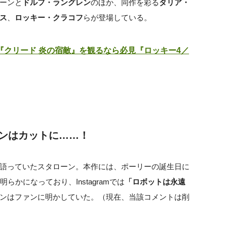
ーンと
ドルフ・ラングレン
のほか、同作を彩る
タリア・
ス
、
ロッキー・クラコフ
らが登場している。
クリード 炎の宿敵』を観るなら必見『ロッキー4／
ーンはカットに……！
語っていたスタローン。本作には、ポーリーの誕生日に
らかになっており、Instagramでは
「ロボットは永遠
ンはファンに明かしていた。（現在、当該コメントは削