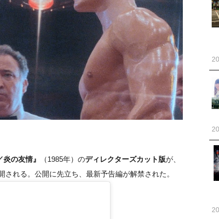
20
20
／炎の友情』
（1985年）の
ディレクターズカット版
が、
場公開される。公開に先立ち、最新予告編が解禁された。
20