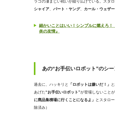
ラゴの凄まじい戦いが繰り広げている。スタロ
シャイア
、
バート・ヤング
、
カール・ウェザー
細かいことはいい！シンプルに燃えろ！『
炎の友情』
あの“お手伝いロボット”のシ
過去に、ハッキリと
「ロボットは嫌いだ！」
と
あげた
“お手伝いロボット”
が登場しないことが明
に廃品集積場に行くことになるよ」
とスタロー
除済み）