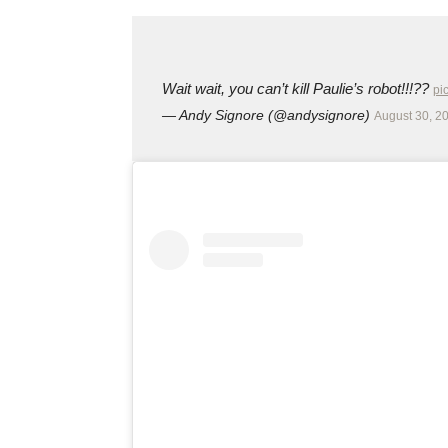
Wait wait, you can’t kill Paulie’s robot!!!??
pi
— Andy Signore (@andysignore)
August 30, 2