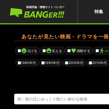
映画評論・情報サイト バンガー
特集
あなたが見たい映画・ドラマを一発
泣ける
笑える
感動する
ハ
1980年代
1990年代
2000年代
2010年代