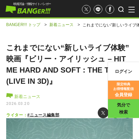
映画評論・情報サイト バンガー
BANGER!!! トップ
>
新着ニュース
>
これまでにない“新しいライブ体験” 映画
これまでにない“新しいライブ体験”
映画『ビリー・アイリッシュ – HIT
ME HARD AND SOFT : THE TOUR
ログイン
映画記事
(LIVE IN 3D)』
限定特典
お得情報配信
映画評価
会員登録
新着ニュース
2026.03.20
気分で
検索
ライター：
#ニュース編集部