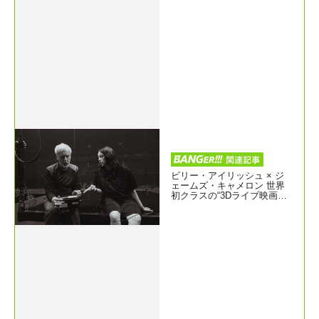
ビリー・アイリッシュ × ジ
ェームズ・キャメロン 世界
初クラスの“3Dライブ映画体
験”『HIT ME HARD AND SO
FT : THE TOUR (LIVE IN 3
D)』