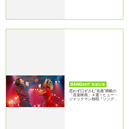
思わず口ずさむ“名曲”満載の
「音楽映画」４選！ヒュー・
ジャックマン熱唱『ソング・
サング・ブルー』公開記念