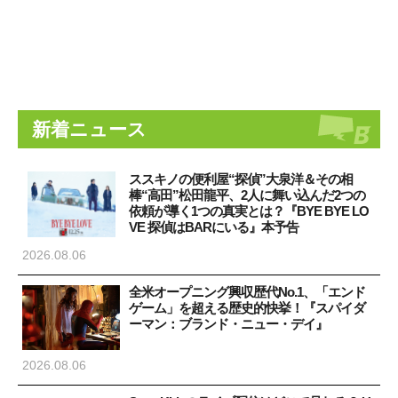
新着ニュース
ススキノの便利屋“探偵”大泉洋＆その相
棒“高田”松田龍平、2人に舞い込んだ2つの
依頼が導く1つの真実とは？『BYE BYE LO
VE 探偵はBARにいる』本予告
2026.08.06
全米オープニング興収歴代No.1、「エンド
ゲーム」を超える歴史的快挙！『スパイダ
ーマン：ブランド・ニュー・デイ』
2026.08.06