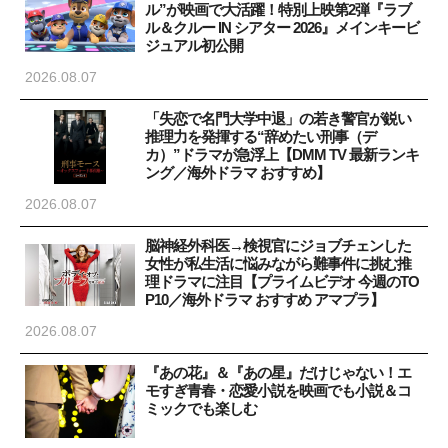
ル”が映画で大活躍！特別上映第2弾『ラブ
ル＆クルー IN シアター 2026』メインキービ
ジュアル初公開
2026.08.07
「失恋で名門大学中退」の若き警官が鋭い
推理力を発揮する“辞めたい刑事（デ
カ）”ドラマが急浮上【DMM TV 最新ランキ
ング／海外ドラマ おすすめ】
2026.08.07
脳神経外科医→検視官にジョブチェンした
女性が私生活に悩みながら難事件に挑む推
理ドラマに注目【プライムビデオ 今週のTO
P10／海外ドラマ おすすめ アマプラ】
2026.08.07
『あの花』＆『あの星』だけじゃない！エ
モすぎ青春・恋愛小説を映画でも小説＆コ
ミックでも楽しむ