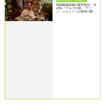
韓国麻薬組織の驚愕実話！ N
etflix『ナルコの神』 ファ
ン・ジョンミンが南米の麻薬
王を演じる全6話ドラマ