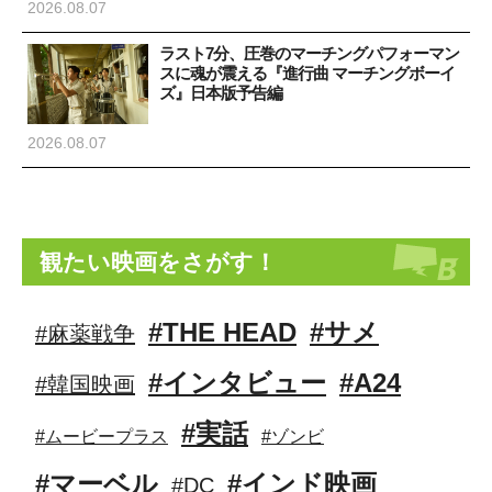
2026.08.07
ラスト7分、圧巻のマーチングパフォーマン
スに魂が震える『進行曲 マーチングボーイ
ズ』日本版予告編
2026.08.07
観たい映画をさがす！
#THE HEAD
#サメ
#麻薬戦争
#インタビュー
#A24
#韓国映画
#実話
#ムービープラス
#ゾンビ
#マーベル
#インド映画
#DC