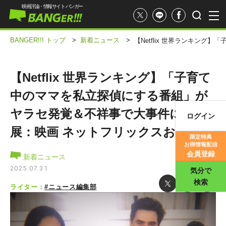
映画評論・情報サイト バンガー
BANGER!!! トップ
>
新着ニュース
>
【Netflix 世界ランキン
【Netflix 世界ランキング】「子育て
中のママを私立探偵にする番組」が
ヤラセ発覚＆不祥事で大事件に発
ログイン
映画記事
展：映画 ネットフリックスおすすめ
限定特典
お得情報配信
映画評価
会員登録
新着ニュース
2025.07.31
気分で
検索
ライター：
#ニュース編集部