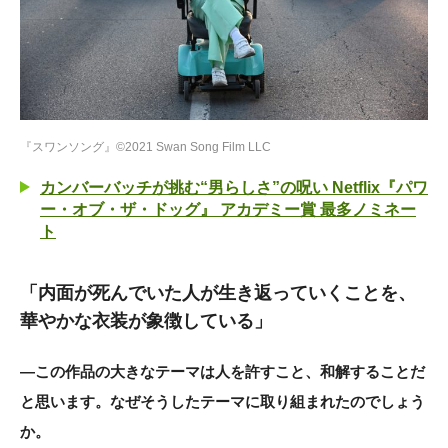
『スワンソング』©2021 Swan Song Film LLC
カンバーバッチが挑む“男らしさ”の呪い Netflix『パワ
ー・オブ・ザ・ドッグ』 アカデミー賞 最多ノミネー
ト
「内面が死んでいた人が生き返っていくことを、
華やかな衣装が象徴している」
―この作品の大きなテーマは人を許すこと、和解することだ
と思います。なぜそうしたテーマに取り組まれたのでしょう
か。