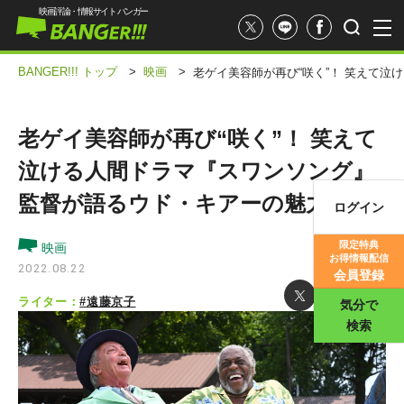
映画評論・情報サイト バンガー
BANGER!!! トップ
>
映画
>
老ゲイ美容師が再び“咲く”！ 笑えて
老ゲイ美容師が再び“咲く”！ 笑えて
泣ける人間ドラマ『スワンソング』
監督が語るウド・キアーの魅力
ログイン
映画記事
限定特典
映画
お得情報配信
映画評価
2022.08.22
会員登録
ライター：
#遠藤京子
気分で
検索