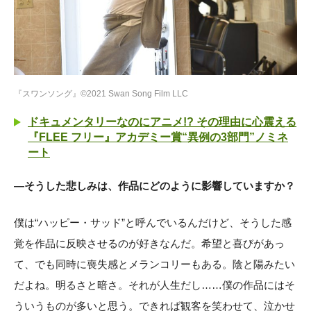
『スワンソング』©2021 Swan Song Film LLC
ドキュメンタリーなのにアニメ!? その理由に心震える
『FLEE フリー』アカデミー賞“異例の3部門”ノミネ
ート
―そうした悲しみは、作品にどのように影響していますか？
僕は“ハッピー・サッド”と呼んでいるんだけど、そうした感
覚を作品に反映させるのが好きなんだ。希望と喜びがあっ
て、でも同時に喪失感とメランコリーもある。陰と陽みたい
だよね。明るさと暗さ。それが人生だし……僕の作品にはそ
ういうものが多いと思う。できれば観客を笑わせて、泣かせ