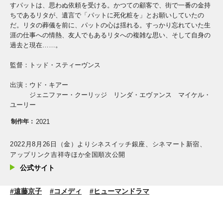
すパットは、思わぬ依頼を受ける。かつての顧客で、街で一番の金持
ちであるリタが、遺言で「パットに死化粧を」とお願いしていたの
だ。リタの葬儀を前に、パットの心は揺れる。すっかり忘れていた生
涯の仕事への情熱、友人でもあるリタへの複雑な思い、そして自身の
過去と現在……。
監督：トッド・スティーヴンス
出演：ウド・キアー
ジェニファー・クーリッジ リンダ・エヴァンス マイケル・
ユーリー
制作年：
2021
2022月8月26日（金）よりシネスイッチ銀座、シネマート新宿、
アップリンク吉祥寺ほか全国順次公開
公式サイト
#遠藤京子
#コメディ
#ヒューマンドラマ