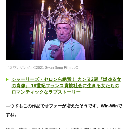
『スワンソング』©2021 Swan Song Film LLC
シャーリーズ・セロンら絶賛！ カンヌ2冠『燃ゆる女
の肖像』 18世紀フランス貴族社会に生きる女たちの
ロマンティックなラブストーリー
―ウドもこの作品でオファーが増えたそうです。Win-Winで
すね。