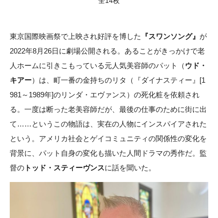
全14枚
東京国際映画祭で上映され好評を博した
『スワンソング』
が
2022年8月26日に劇場公開される。あることがきっかけで老
人ホームに引きこもっている元人気美容師のパット（
ウド・
キアー
）は、町一番の金持ちのリタ（『ダイナスティー』[1
981～1989年]のリンダ・エヴァンス）の死化粧を依頼され
る。一度は断った老美容師だが、最後の仕事のために街に出
て……というこの物語は、実在の人物にインスパイアされた
という。アメリカ社会とゲイコミュニティの関係性の変化を
背景に、パット自身の変化も描いた人間ドラマの秀作だ。監
督の
トッド・スティーヴンス
に話を聞いた。