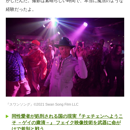
がしたんだ。撮影は素晴らしい時間で、本当に魔法のような
経験だったよ。
『スワンソング』©2021 Swan Song Film LLC
同性愛者が処刑される国の現実『チェチェンへようこ
そ －ゲイの粛清－』 フェイク映像技術を武器に命が
けで差別と戦う