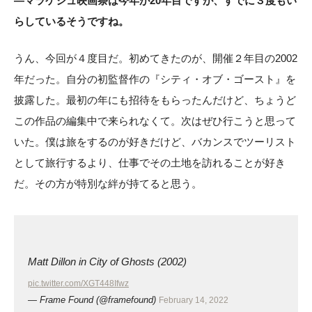
―マラケシュ映画祭は今年が20年目ですが、すでに３度もい
らしているそうですね。
うん、今回が４度目だ。初めてきたのが、開催２年目の2002
年だった。自分の初監督作の『シティ・オブ・ゴースト』を
披露した。最初の年にも招待をもらったんだけど、ちょうど
この作品の編集中で来られなくて。次はぜひ行こうと思って
いた。僕は旅をするのが好きだけど、バカンスでツーリスト
として旅行するより、仕事でその土地を訪れることが好き
だ。その方が特別な絆が持てると思う。
Matt Dillon in City of Ghosts (2002)
pic.twitter.com/XGT448Ifwz
— Frame Found (@framefound)
February 14, 2022