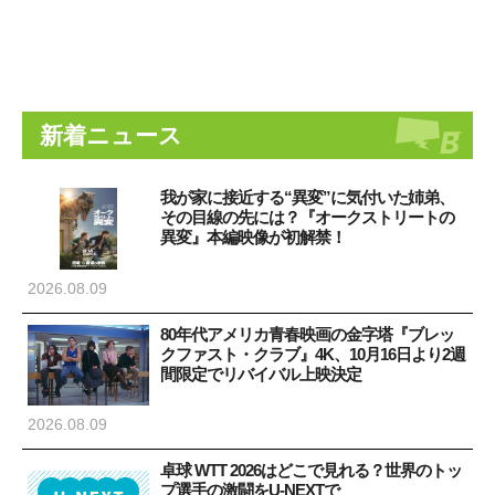
新着ニュース
我が家に接近する“異変”に気付いた姉弟、
その目線の先には？『オークストリートの
異変』本編映像が初解禁！
2026.08.09
80年代アメリカ青春映画の金字塔『ブレッ
クファスト・クラブ』4K、10月16日より2週
間限定でリバイバル上映決定
2026.08.09
卓球 WTT 2026はどこで見れる？世界のトッ
プ選手の激闘をU-NEXTで