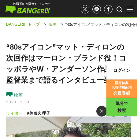
映画評論・情報サイト バンガー
BANGER!!! トップ
>
映画
>
“80sアイコン”マット・ディロンの
“80sアイコン”マット・ディロンの
次回作はマーロン・ブランド役！コ
ッポラやW・アンダーソン作品から
ログイン
映画記事
監督業まで語るインタビュー到着
限定特典
お得情報配信
映画評価
会員登録
映画
2023.12.19
気分で
検索
ライター：
#佐藤久理子