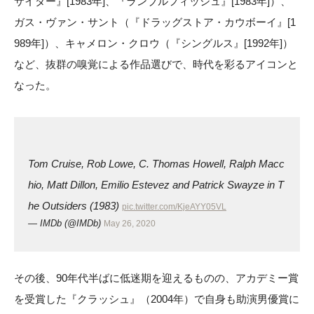
サイダー』[1983年]、『ランブルフィッシュ』[1983年]）、
ガス・ヴァン・サント（『ドラッグストア・カウボーイ』[1
989年]）、キャメロン・クロウ（『シングルス』[1992年]）
など、抜群の嗅覚による作品選びで、時代を彩るアイコンと
なった。
Tom Cruise, Rob Lowe, C. Thomas Howell, Ralph Macc
hio, Matt Dillon, Emilio Estevez and Patrick Swayze in T
he Outsiders (1983)
pic.twitter.com/KjeAYY05VL
— IMDb (@IMDb)
May 26, 2020
その後、90年代半ばに低迷期を迎えるものの、アカデミー賞
を受賞した『クラッシュ』（2004年）で自身も助演男優賞に