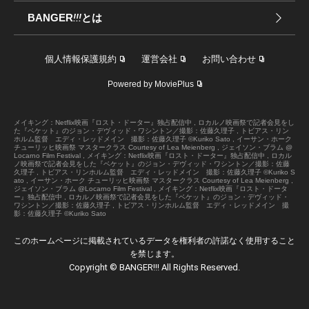
BANGER
!!!
とは
個人情報保護規約
運営会社
お問い合わせ
Powered by MoviePlus
メイキング：Netflix映画『ロスト・ドーター』独占配信中 , ロカルノ映画祭で記者会見をし
た『ベケット』のジョン・デヴィッド・ワシントン／撮影：佐藤久理子 , トビアス・リン
ホルム監督 エディ・レッドメイン 撮影：佐藤久理子 ©Kuriko Sato , イーサン・ホーク
チューリッヒ映画祭 マスタークラス Courtesy of Lea Meienberg , ジェイソン・ブラム @
Locarno Film Festival , メイキング：Netflix映画『ロスト・ドーター』独占配信中 , ロカル
ノ映画祭で記者会見をした『ベケット』のジョン・デヴィッド・ワシントン／撮影：佐藤
久理子 , トビアス・リンホルム監督 エディ・レッドメイン 撮影：佐藤久理子 ©Kuriko S
ato , イーサン・ホーク チューリッヒ映画祭 マスタークラス Courtesy of Lea Meienberg ,
ジェイソン・ブラム @Locarno Film Festival , メイキング：Netflix映画『ロスト・ドータ
ー』独占配信中 , ロカルノ映画祭で記者会見をした『ベケット』のジョン・デヴィッド・
ワシントン／撮影：佐藤久理子 , トビアス・リンホルム監督 エディ・レッドメイン 撮
影：佐藤久理子 ©Kuriko Sato
このホームページに掲載されているデータを権利者の許諾なく使用すること
を禁じます。
Copyright © BANGER!!! All Rights Reserved.