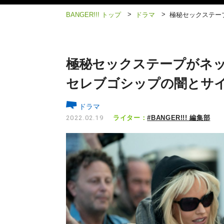
>
>
BANGER!!! トップ
ドラマ
極秘セックステー
極秘セックステープがネ
セレブゴシップの闇とサ
ドラマ
ライター：
#BANGER!!! 編集部
2022.02.19