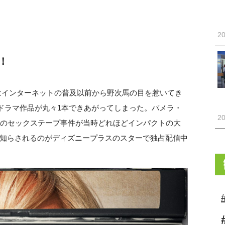
20
！
はインターネットの普及以前から野次馬の目を惹いてき
でドラマ作品が丸々1本できあがってしまった。パメラ・
20
大のセックステープ事件が当時どれほどインパクトの大
知らされるのがディズニープラスのスターで独占配信中