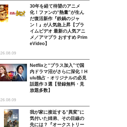
30年を経て待望のアニメ
化！ファンの“熱量”が生ん
だ復活新作『鉄鍋のジャ
ン！』が人気急上昇【プラ
イムビデオ 最新の人気アニ
メ／アマプラ おすすめ Prim
eVideo】
26.08.09
Netflixと“プラス加入”で国
内ドラマ沼がさらに深化！H
ulu独占・オリジナルの必見
話題作３選【登録無料・見
放題多数】
26.08.09
我が家に接近する“異変”に
気付いた姉弟、その目線の
先には？『オークストリー