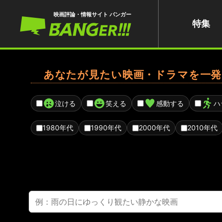
映画評論・情報サイト バンガー
特集
あなたが見たい映画・ドラマを一発
泣ける
笑える
感動する
ハ
1980年代
1990年代
2000年代
2010年代