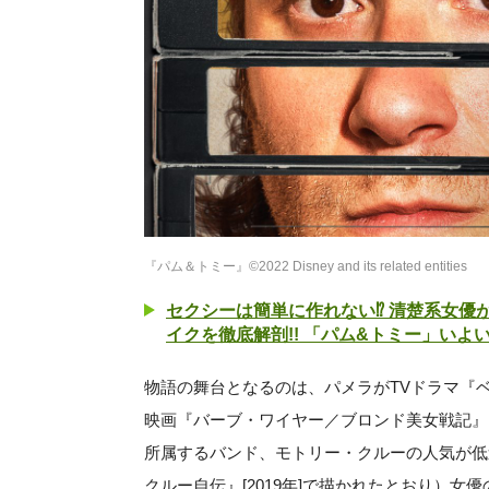
『パム＆トミー』©2022 Disney and its related entities
セクシーは簡単に作れない⁉︎ 清楚系女
イクを徹底解剖!! 「パム&トミー」いよ
物語の舞台となるのは、パメラがTVドラマ『ベイ
映画『バーブ・ワイヤー／ブロンド美女戦記』（
所属するバンド、モトリー・クルーの人気が低迷し
クルー自伝』[2019年]で描かれたとおり）