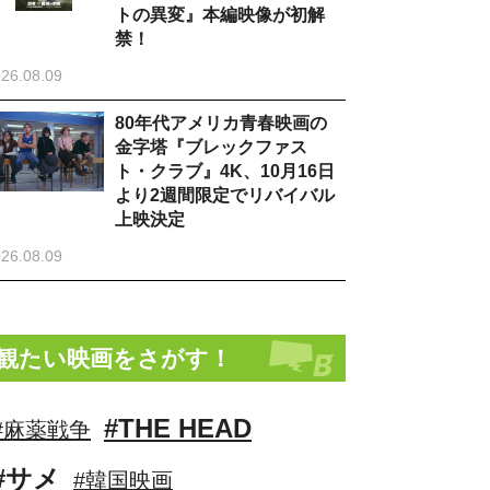
トの異変』本編映像が初解
禁！
26.08.09
80年代アメリカ青春映画の
金字塔『ブレックファス
ト・クラブ』4K、10月16日
より2週間限定でリバイバル
上映決定
26.08.09
観たい映画をさがす！
#THE HEAD
#麻薬戦争
#サメ
#韓国映画