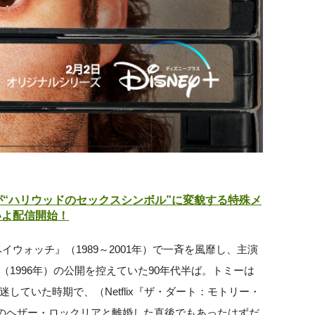
優が“ハリウッドのセックスシンボル”に変貌する特殊メ
いよ配信開始！
ウォッチ』（1989～2001年）で一斉を風靡し、主演
1996年）の公開を控えていた90年代半ば。トミーは
ていた時期で、（Netflix『ザ・ダート：モトリー・
女優のヘザー・ロックリアと離婚した直後でもあったはずだ