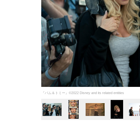
『パム＆トミー』©2022 Disney and its related entities