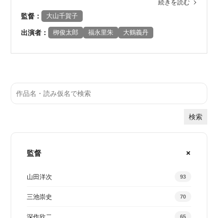
続きを読む
監督：
大山千賀子
出演者：
栁俊太郎
福永里朱
大鶴義丹
検索
監督
山田洋次
93
三池崇史
70
深作欣二
65