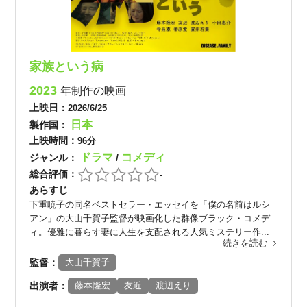
家族という病
2023
年制作の映画
上映日：
2026/6/25
日本
製作国：
上映時間：
96分
ドラマ
コメディ
ジャンル：
/
総合評価：
-
あらすじ
下重暁子の同名ベストセラー・エッセイを「僕の名前はルシ
アン」の大山千賀子監督が映画化した群像ブラック・コメデ
ィ。優雅に暮らす妻に人生を支配される人気ミステリー作...
続きを読む
監督：
大山千賀子
出演者：
藤本隆宏
友近
渡辺えり