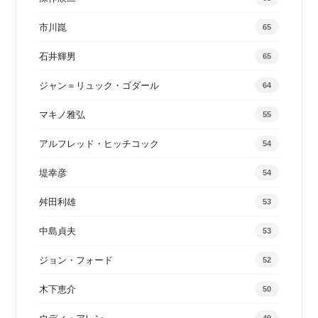
市川崑
65
石井輝男
65
ジャン＝リュック・ゴダール
64
マキノ雅弘
55
アルフレッド・ヒッチコック
54
堤幸彦
54
舛田利雄
53
中島貞夫
53
ジョン・フォード
52
木下恵介
50