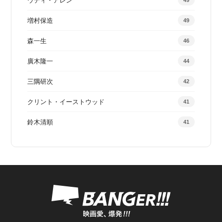
ウディ・アレン
49
増村保造
49
森一生
46
廣木隆一
44
三隅研次
42
クリント・イーストウッド
41
鈴木清順
41