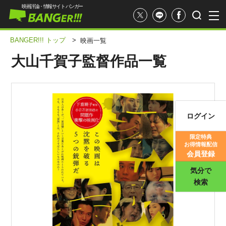
映画評論・情報サイト バンガー
BANGER!!! トップ
>
映画一覧
大山千賀子監督作品一覧
ログイン
映画記事
限定特典
お得情報配信
映画評価
会員登録
気分で
検索