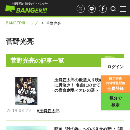
映画評論・情報サイト バンガー
BANGER!!! トップ
>
菅野光亮
菅野光亮
菅野光亮
の記事一覧
ログイン
映画記事
限定特典
玉袋筋太郎の殿堂入り映画『砂の器』
お得情報配信
に男泣き！ 名曲にのせて、玉袋父子
映画評価
会員登録
の宿命劇場＜オレの器＞
気分で
検索
2019.08.29
#玉袋筋太郎
映画『砂の器』への尽きせぬ想い【惹