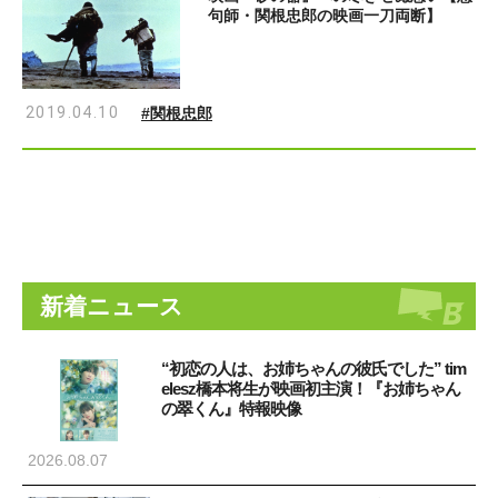
句師・関根忠郎の映画一刀両断】
2019.04.10
#関根忠郎
新着ニュース
“初恋の人は、お姉ちゃんの彼氏でした” tim
elesz橋本将生が映画初主演！『お姉ちゃん
の翠くん』特報映像
2026.08.07