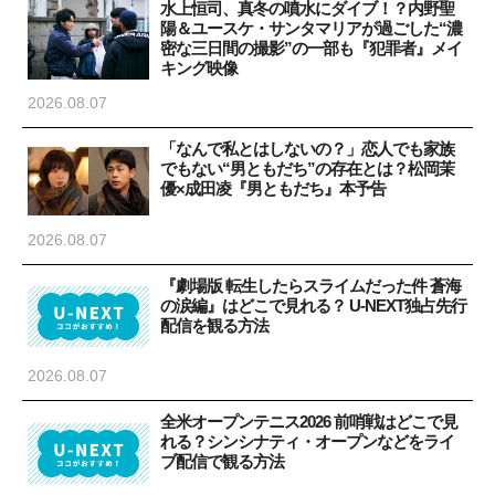
水上恒司、真冬の噴水にダイブ！？内野聖
陽＆ユースケ・サンタマリアが過ごした“濃
密な三日間の撮影”の一部も『犯罪者』メイ
キング映像
2026.08.07
「なんで私とはしないの？」恋人でも家族
でもない“男ともだち”の存在とは？松岡茉
優×成田凌『男ともだち』本予告
2026.08.07
『劇場版 転生したらスライムだった件 蒼海
の涙編』はどこで見れる？ U-NEXT独占先行
配信を観る方法
2026.08.07
全米オープンテニス2026 前哨戦はどこで見
れる？シンシナティ・オープンなどをライ
ブ配信で観る方法