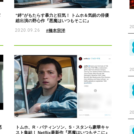
バ
“絆”がもたらす暴力と狂気！ トムホ＆気鋭の俳優
も
総出演の野心作『悪魔はいつもそこに』
20
2020.09.26
#橋本宗洋
20
20
悪
トムホ、R・パティンソン、S・スタンら豪華キャ
スト集結！ Netflix最新作『悪魔はいつもそこに』