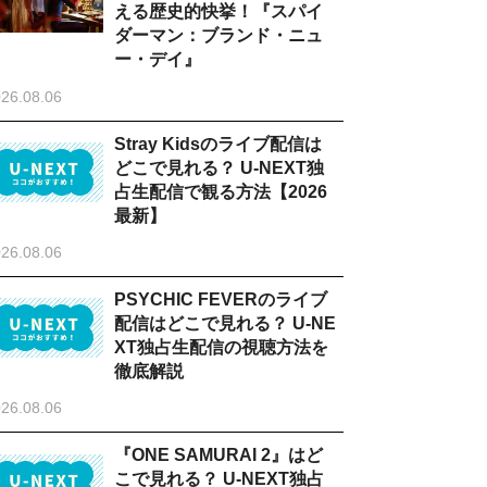
える歴史的快挙！『スパイ
ダーマン：ブランド・ニュ
ー・デイ』
26.08.06
Stray Kidsのライブ配信は
どこで見れる？ U-NEXT独
占生配信で観る方法【2026
最新】
26.08.06
PSYCHIC FEVERのライブ
配信はどこで見れる？ U-NE
XT独占生配信の視聴方法を
徹底解説
26.08.06
『ONE SAMURAI 2』はど
こで見れる？ U-NEXT独占