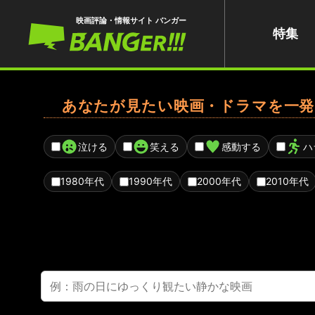
映画評論・情報サイト バンガー
特集
あなたが見たい映画・ドラマを一発
泣ける
笑える
感動する
ハ
1980年代
1990年代
2000年代
2010年代