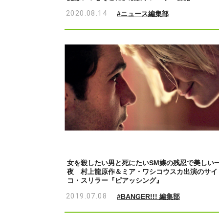
2020.08.14
#ニュース編集部
女を殺したい男と死にたいSM嬢の残忍で美しい
夜 村上龍原作＆ミア・ワシコウスカ出演のサイ
コ・スリラー『ピアッシング』
2019.07.08
#BANGER!!! 編集部