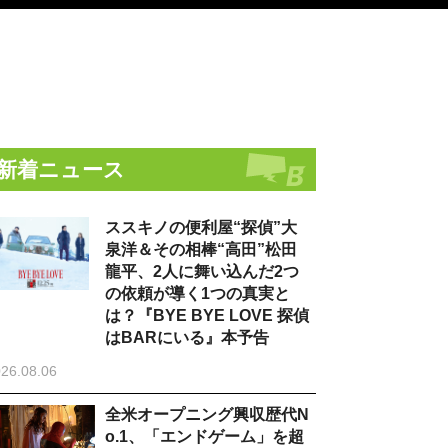
新着ニュース
ススキノの便利屋“探偵”大
泉洋＆その相棒“高田”松田
龍平、2人に舞い込んだ2つ
の依頼が導く1つの真実と
は？『BYE BYE LOVE 探偵
はBARにいる』本予告
26.08.06
全米オープニング興収歴代N
o.1、「エンドゲーム」を超