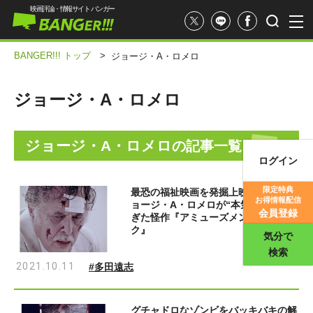
映画評論・情報サイト バンガー
BANGER!!! トップ
>
ジョージ・A・ロメロ
ジョージ・A・ロメロ
ジョージ・A・ロメロ
の記事一覧
ログイン
映画記事
限定特典
最恐の福祉映画を発掘上映！ 巨匠ジ
お得情報配信
ョージ・A・ロメロが“本気”を出しす
映画評価
会員登録
ぎた怪作『アミューズメント・パー
ク』
気分で
検索
2021.10.11
#多田遠志
グチャドロなゾンビをバッキバキの解