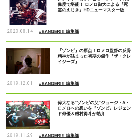
像度で堪能！ ロメロ御大による『死
霊のえじき』HDニューマスター版
2020.08.14
#BANGER!!! 編集部
『ゾンビ』の原点！ロメロ監督の反骨
精神が詰まった初期の傑作『ザ・クレ
イジーズ』
2019.12.01
#BANGER!!! 編集部
偉大なる“ゾンビの父”ジョージ・A・
ロメロへの想いを『ゾンビ』レジェン
ド俳優＆磯村勇斗が熱弁
2019.11.29
#BANGER!!! 編集部