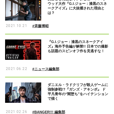
ウッド大作『G.I.ジョー：漆黒のスネ
ークアイズ』に大抜擢された理由と
は？
2021.10.21
#斉藤博昭
『G.I.ジョー：漆黒のスネークアイ
ズ』海外予告編が解禁!! 日本での撮影
も話題のスピンオフ作を見逃すな！
2021.06.22
#ニュース編集部
ダニエル・ラドクリフが殺人ゲームに
強制参戦!?『ガンズ・アキンボ』 ド
平凡青年の“闇堕ち”をハイテンション
で描く
2021.02.26
#BANGER!!! 編集部