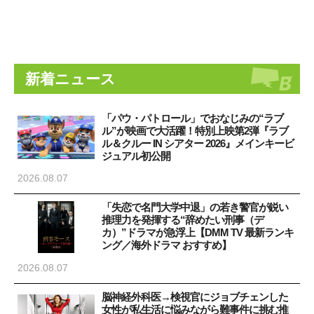
新着ニュース
「パウ・パトロール」でおなじみの“ラブ
ル”が映画で大活躍！特別上映第2弾『ラブ
ル＆クルー IN シアター 2026』メインキービ
ジュアル初公開
2026.08.07
「失恋で名門大学中退」の若き警官が鋭い
推理力を発揮する“辞めたい刑事（デ
カ）”ドラマが急浮上【DMM TV 最新ランキ
ング／海外ドラマ おすすめ】
2026.08.07
脳神経外科医→検視官にジョブチェンした
女性が私生活に悩みながら難事件に挑む推