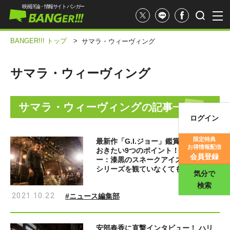
映画評論・情報サイト バンガー
BANGER!!! トップ
>
サマラ・ウィーヴィング
サマラ・ウィーヴィング
サマラ・ウィーヴィング
の記事一覧
ログイン
映画記事
限定特典
最新作「G.I.ジョー」鑑賞前に知って
お得情報配信
おきたい9つのポイント！『G.I.ジョ
映画評価
会員登録
ー：漆黒のスネークアイズ』は、過去
シリーズを観ていなくても楽しめる!?
気分で
検索
2021.10.22
#ニュース編集部
安部春香に直撃インタビュー！ ハリ