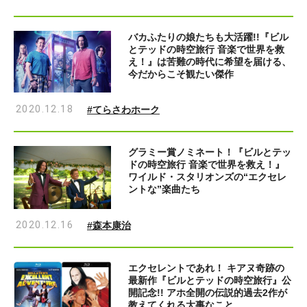
バカふたりの娘たちも大活躍!!『ビル
とテッドの時空旅行 音楽で世界を救
え！』は苦難の時代に希望を届ける、
今だからこそ観たい傑作
2020.12.18
#てらさわホーク
グラミー賞ノミネート！『ビルとテッ
ドの時空旅行 音楽で世界を救え！』
ワイルド・スタリオンズの“エクセレ
ントな”楽曲たち
2020.12.16
#森本康治
エクセレントであれ！ キアヌ奇跡の
最新作『ビルとテッドの時空旅行』公
開記念!! アホ全開の伝説的過去2作が
教えてくれる大事なこと