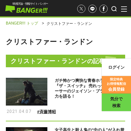
映画評論・情報サイト バンガー
BANGER!!! トップ
>
クリストファー・ランドン
クリストファー・ランドン
クリストファー・ランドン
の記事一覧
ログイン
映画記事
限定特典
ガチ怖かつ爽快な青春ホラーコメディ
お得情報配信
『ザ・スイッチ』 売れっ子プロデュ
映画評価
会員登録
ーサーのジェイソン・ブラムがその魅
力を語る！
気分で
検索
2021.04.07
#斉藤博昭
女子高生と殺人鬼の“中の人”が入れ替