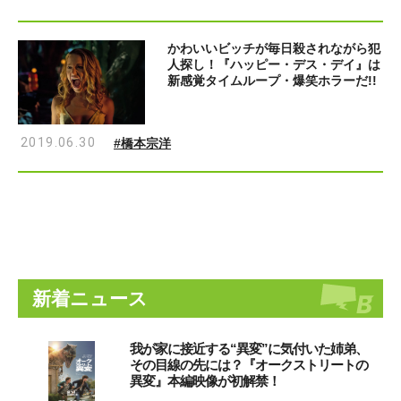
かわいいビッチが毎日殺されながら犯
人探し！『ハッピー・デス・デイ』は
新感覚タイムループ・爆笑ホラーだ!!
2019.06.30
#橋本宗洋
新着ニュース
我が家に接近する“異変”に気付いた姉弟、
その目線の先には？『オークストリートの
異変』本編映像が初解禁！