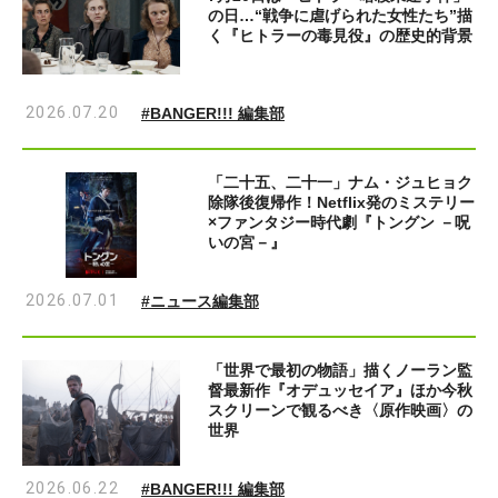
の日…“戦争に虐げられた女性たち”描
く『ヒトラーの毒見役』の歴史的背景
2026.07.20
#BANGER!!! 編集部
「二十五、二十一」ナム・ジュヒョク
除隊後復帰作！Netflix発のミステリー
×ファンタジー時代劇『トングン －呪
いの宮－』
2026.07.01
#ニュース編集部
「世界で最初の物語」描くノーラン監
督最新作『オデュッセイア』ほか今秋
スクリーンで観るべき〈原作映画〉の
世界
2026.06.22
#BANGER!!! 編集部