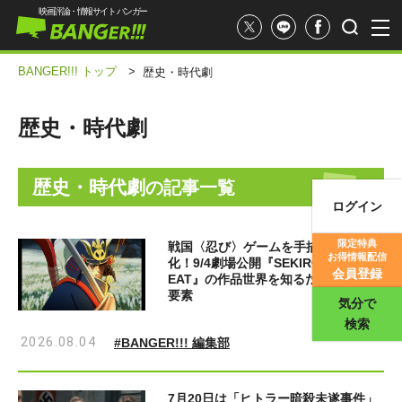
映画評論・情報サイト バンガー
BANGER!!! トップ
>
歴史・時代劇
歴史・時代劇
歴史・時代劇
の記事一覧
ログイン
映画記事
限定特典
戦国〈忍び〉ゲームを手描きアニメ
お得情報配信
化！9/4劇場公開『SEKIRO: NO DEF
映画評価
会員登録
EAT』の作品世界を知るための必須５
要素
気分で
検索
2026.08.04
#BANGER!!! 編集部
7月20日は「ヒトラー暗殺未遂事件」