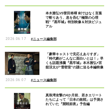
本木雅弘VS菅田将暉 剣ではなく言葉
で斬りあう、息を呑む“極限の心理
戦”『黒牢城』特別映像＆対決ビジュ
アル
2026.06.17
#ニュース編集部
「豪華キャストで見応えありすぎ」
「時代劇がこんなに面白いとは！」早
くも話題沸騰『黒牢城』本木雅弘×宮
舘涼太が“雪密室”の謎に迫る本編映像
2026.06.07
#ニュース編集部
真珠湾攻撃の4か月前、若きエリート
たちによって「日本の敗戦」は予測さ
れていた『開戦前夜』予告編