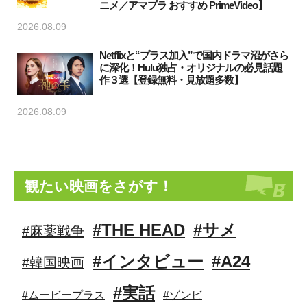
ニメ／アマプラ おすすめ PrimeVideo】
2026.08.09
»
Netflixと“プラス加入”で国内ドラマ沼がさら
に深化！Hulu独占・オリジナルの必見話題
作３選【登録無料・見放題多数】
2026.08.09
観たい映画をさがす！
#THE HEAD
#サメ
#麻薬戦争
#インタビュー
#A24
#韓国映画
#実話
#ムービープラス
#ゾンビ