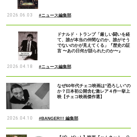
2026.06.03
#ニュース編集部
ドナルド・トランプ「厳しい闘いを経
て、誰が本当の仲間なのか、誰がそう
でないのかが見えてくる」『歴史の証
言 〜あの日何が語られたのか〜』
2026.04.18
#ニュース編集部
なぜ60年代チェコ映画は“恐ろしい”の
か？日本初公開含む激レア４作一挙上
映【チェコ映画傑作選】
2026.04.10
#BANGER!!! 編集部