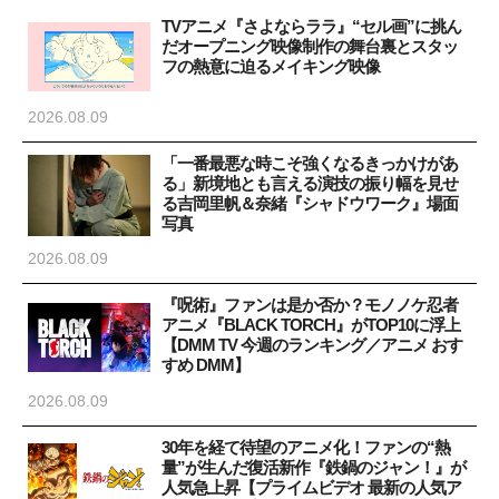
TVアニメ『さよならララ』“セル画”に挑ん
だオープニング映像制作の舞台裏とスタッ
フの熱意に迫るメイキング映像
2026.08.09
「一番最悪な時こそ強くなるきっかけがあ
る」新境地とも言える演技の振り幅を見せ
る吉岡里帆＆奈緒『シャドウワーク』場面
写真
2026.08.09
『呪術』ファンは是か否か？モノノケ忍者
アニメ『BLACK TORCH』がTOP10に浮上
【DMM TV 今週のランキング／アニメ おす
すめ DMM】
2026.08.09
30年を経て待望のアニメ化！ファンの“熱
量”が生んだ復活新作『鉄鍋のジャン！』が
人気急上昇【プライムビデオ 最新の人気ア