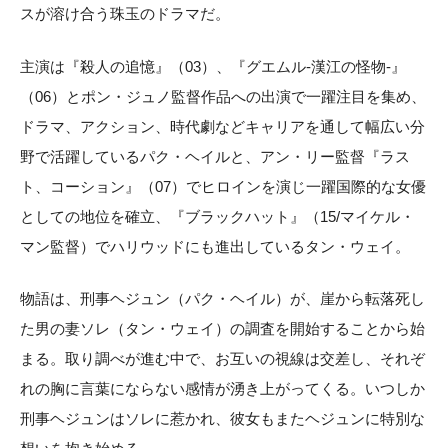
スが溶け合う珠玉のドラマだ。
主演は『殺人の追憶』（03）、『グエムル-漢江の怪物-』
（06）とポン・ジュノ監督作品への出演で一躍注目を集め、
ドラマ、アクション、時代劇などキャリアを通して幅広い分
野で活躍しているパク・ヘイルと、アン・リー監督『ラス
ト、コーション』（07）でヒロインを演じ一躍国際的な女優
としての地位を確立、『ブラックハット』（15/マイケル・
マン監督）でハリウッドにも進出しているタン・ウェイ。
物語は、刑事ヘジュン（パク・ヘイル）が、崖から転落死し
た男の妻ソレ（タン・ウェイ）の調査を開始することから始
まる。取り調べが進む中で、お互いの視線は交差し、それぞ
れの胸に言葉にならない感情が湧き上がってくる。いつしか
刑事ヘジュンはソレに惹かれ、彼女もまたヘジュンに特別な