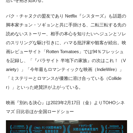
想いを抱き始める。
パク・チャヌクの盟友であり Netflix『シスターズ』も話題の
脚本家チョン・ソギョンと共に手掛ける、二転三転する先の
読めないストーリー、相手の本心を知りたいヘジュンとソレ
のスリリングな駆け引きに、ハマる批評家や観客が続出。映
画レビューサイト「Rotten Tomatoes」では94％フレッシュ
を記録し、「『パラサイト 半地下の家族』の次はこれ！（V
ariety）」「今年最もロマンティックな映画（IndieWire）」
「ミステリーとロマンスが優雅に溶け合っている（Collide
r）」といった絶賛評が上がっている。
映画『別れる決心』は2023年2月17日（金）よりTOHOシネ
マズ 日比谷ほか全国ロードショー