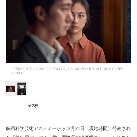
『別れる決心』© 2022 CJ ENM Co., Ltd., MOHO FILM. ALL RIGHTS RES
ERVED
全2枚
映画科学芸術アカデミーから12月21日（現地時間）発表され