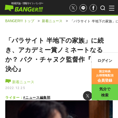
映画評論・情報サイト バンガー
BANGER!!! トップ
>
新着ニュース
>
「パラサイト 半地下の家族」
「パラサイト 半地下の家族」に続
き、アカデミー賞ノミネートなる
か？ パク・チャヌク監督作『別れる
ログイン
映画記事
決心』
限定特典
お得情報配信
映画評価
会員登録
新着ニュース
2022.12.25
気分で
検索
ライター：
#ニュース編集部