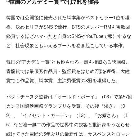
“韓国のアカデミー賞”では7冠を獲得
韓国では公開後に発売された脚本集がベストセラー1位を獲
得、決めセリフがSNSで流行、BTSのメンバーRMも複数回
鑑賞するほどハマったと自身のSNSやYouTubeで報告するな
ど、社会現象ともいえるブームを巻き起こしている本作。
韓国の“アカデミー賞”とも称される、最も権威ある映画祭、
青龍賞では最優秀作品賞・監督賞をはじめ7冠を獲得、大鐘
賞でも作品賞、脚本賞、主演男優賞の3冠を獲得した。
パク・チャヌク監督は『オールド・ボーイ』（03）で第57回
カンヌ国際映画祭グランプリを受賞。その後『渇き』（0
9）、『イノセント・ガーデン』（13）、『お嬢さん』（1
6）など唯一無二の作品で世界中の観客と批評家をうならせ
続けてきた巨匠の6年ぶりの最新作は、サスペンスとロマン