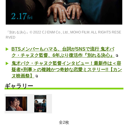
『別れる決心』© 2022 CJ ENM Co., Ltd., MOHO FILM. ALL RIGHTS RESE
RVED
BTSメンバーもハマる、台詞がSNSで流行 鬼才パ
ク・チャヌク監督、6年ぶり復活作『別れる決心』
鬼才パク・チャヌク監督インタビュー！最新作は＜容
疑者×刑事＞の複雑かつ奇妙な恋愛ミステリー!!【カン
ヌ映画祭】
ギャラリー
全2枚