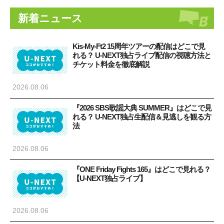
新着ニュース
Kis-My-Ft2 15周年ツアーの配信はどこで見
れる？ U-NEXT独占ライブ配信の視聴方法と
チケット料金を徹底解説
2026.08.06
『2026 SBS歌謡大典 SUMMER』はどこで見
れる？ U-NEXT独占生配信＆見逃しを観る方
法
2026.08.06
『ONE Friday Fights 165』はどこで見れる？
【U-NEXT独占ライブ】
2026.08.06