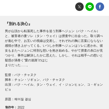
『別れる決心』
男が山頂から転落死した事件を追う刑事ヘジュン（パク・ヘイル）
と、被害者の妻ソレ（タン・ウェイ）は捜査中に出会った。取り調べ
が進む中で、お互いの視線は交差し、それぞれの胸に言葉にならない
感情が湧き上がってくる。いつしか刑事ヘジュンはソレに惹かれ、彼
女もまたへジュンに特別な想いを抱き始める。やがて捜査の糸口が見
つかり、事件は解決したかに思えた。しかし、それは相手への想いと
疑惑が渦巻く“愛の迷路”のはじ
まりだった......。
監督：パク・チャヌク
脚本：チョン・ソギョン、パク・チャヌク
出演：パク・ヘイル、タン・ウェイ、イ・ジョンヒョン、コ・ギョン
ピョ
原題：헤어질 결심
制作年：
2022