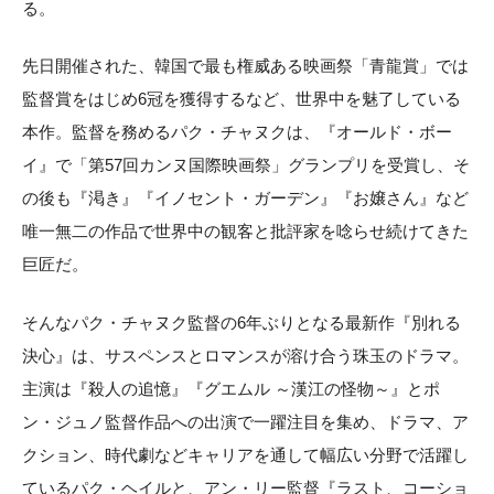
る。
先日開催された、韓国で最も権威ある映画祭「青龍賞」では
監督賞をはじめ6冠を獲得するなど、世界中を魅了している
本作。監督を務めるパク・チャヌクは、『オールド・ボー
イ』で「第57回カンヌ国際映画祭」グランプリを受賞し、そ
の後も『渇き』『イノセント・ガーデン』『お嬢さん』など
唯一無二の作品で世界中の観客と批評家を唸らせ続けてきた
巨匠だ。
そんなパク・チャヌク監督の6年ぶりとなる最新作『別れる
決心』は、サスペンスとロマンスが溶け合う珠玉のドラマ。
主演は『殺人の追憶』『グエムル ～漢江の怪物～』とポ
ン・ジュノ監督作品への出演で一躍注目を集め、ドラマ、ア
クション、時代劇などキャリアを通して幅広い分野で活躍し
ているパク・ヘイルと、アン・リー監督『ラスト、コーショ