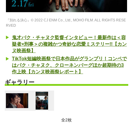
『別れる決心』© 2022 CJ ENM Co., Ltd., MOHO FILM. ALL RIGHTS RESE
RVED
鬼才パク・チャヌク監督インタビュー！最新作は＜容
疑者×刑事＞の複雑かつ奇妙な恋愛ミステリー!!【カン
ヌ映画祭】
TikTok短編映画祭で日本作品がグランプリ！コンペで
はパク・チャヌク、クローネンバーグほか超期待の3
作上映【カンヌ映画祭レポート】
ギャラリー
全2枚