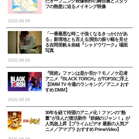
だオープニング映像制作の舞台裏とスタッ
フの熱意に迫るメイキング映像
2026.08.09
「一番最悪な時こそ強くなるきっかけがあ
る」新境地とも言える演技の振り幅を見せ
る吉岡里帆＆奈緒『シャドウワーク』場面
写真
2026.08.09
『呪術』ファンは是か否か？モノノケ忍者
アニメ『BLACK TORCH』がTOP10に浮上
【DMM TV 今週のランキング／アニメ おす
すめ DMM】
2026.08.09
30年を経て待望のアニメ化！ファンの“熱
量”が生んだ復活新作『鉄鍋のジャン！』が
人気急上昇【プライムビデオ 最新の人気ア
ニメ／アマプラ おすすめ PrimeVideo】
2026.08.09