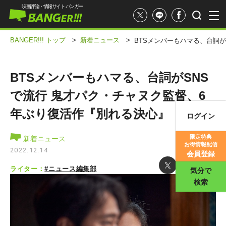
映画評論・情報サイト バンガー
BANGER!!! トップ
>
新着ニュース
>
BTSメンバーもハマる、台詞
BTSメンバーもハマる、台詞がSNS
で流行 鬼才パク・チャヌク監督、6
年ぶり復活作『別れる決心』
ログイン
映画記事
限定特典
新着ニュース
お得情報配信
映画評価
2022.12.14
会員登録
ライター：
#ニュース編集部
気分で
検索