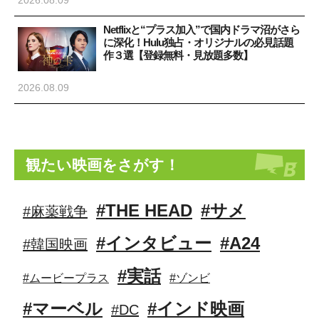
Netflixと“プラス加入”で国内ドラマ沼がさら
に深化！Hulu独占・オリジナルの必見話題
作３選【登録無料・見放題多数】
2026.08.09
観たい映画をさがす！
#THE HEAD
#サメ
#麻薬戦争
#インタビュー
#A24
#韓国映画
#実話
#ムービープラス
#ゾンビ
#マーベル
#インド映画
#DC