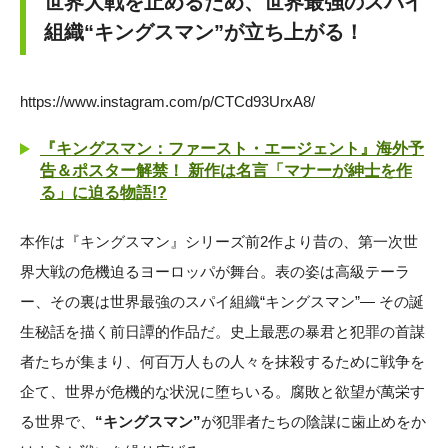
世界大戦を止めるため、世界最強のスパイ
組織“キングスマン”が立ち上がる！
https://www.instagram.com/p/CTCd93UrxA8/
『キングスマン：ファースト・エージェント』海外予
告＆ポスター解禁！ 新作は名言「マナーが紳士を作
る」に迫る物語!?
本作は『キングスマン』シリーズ前2作より昔の、第一次世
界大戦の危機迫るヨーロッパが舞台。表の姿は高級テーラ
ー、その裏は世界最強のスパイ組織“キングスマン”― その誕
生秘話を描く前日譚的作品だ。史上最悪の暴君と犯罪の首謀
者たちが集まり、何百万人もの人々を抹殺するために戦争を
企て、世界が危機的な状況に堕ちいる。腐敗と欲望が萬栄す
る世界で、
“キングスマン”
が犯罪者たちの陰謀に歯止めをか