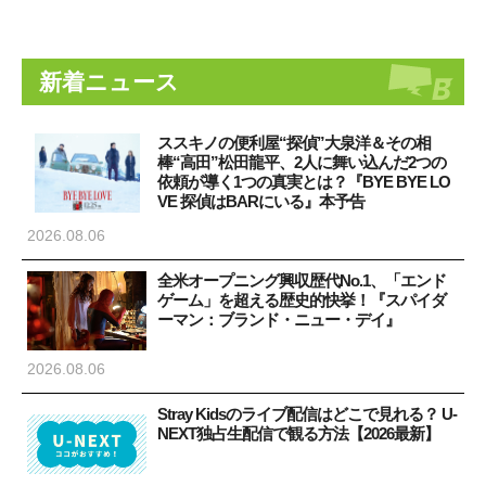
新着ニュース
ススキノの便利屋“探偵”大泉洋＆その相
棒“高田”松田龍平、2人に舞い込んだ2つの
依頼が導く1つの真実とは？『BYE BYE LO
VE 探偵はBARにいる』本予告
2026.08.06
全米オープニング興収歴代No.1、「エンド
ゲーム」を超える歴史的快挙！『スパイダ
ーマン：ブランド・ニュー・デイ』
2026.08.06
Stray Kidsのライブ配信はどこで見れる？ U-
NEXT独占生配信で観る方法【2026最新】