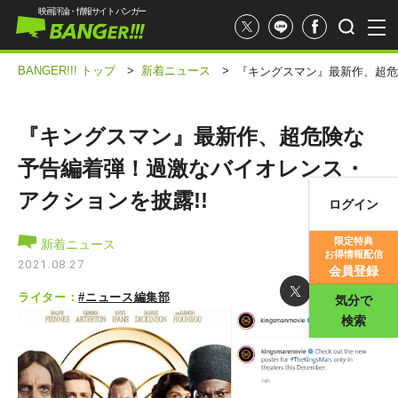
映画評論・情報サイト バンガー
BANGER!!! トップ
>
新着ニュース
>
『キングスマン』最新作、超危
『キングスマン』最新作、超危険な
予告編着弾！過激なバイオレンス・
アクションを披露!!
ログイン
映画記事
限定特典
新着ニュース
お得情報配信
映画評価
2021.08.27
会員登録
ライター：
#ニュース編集部
気分で
検索