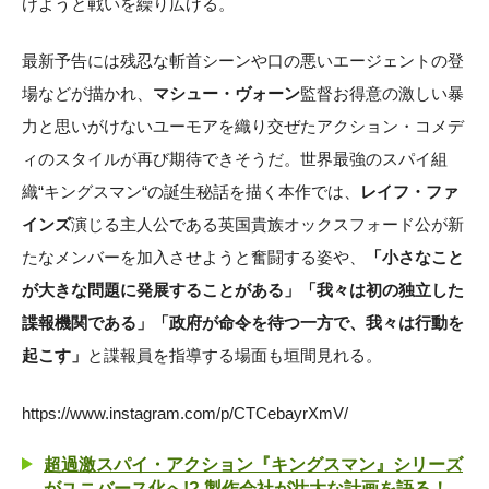
けようと戦いを繰り広げる。
最新予告には残忍な斬首シーンや口の悪いエージェントの登
場などが描かれ、
マシュー・ヴォーン
監督お得意の激しい暴
力と思いがけないユーモアを織り交ぜたアクション・コメデ
ィのスタイルが再び期待できそうだ。世界最強のスパイ組
織“キングスマン“の誕生秘話を描く本作では、
レイフ・ファ
インズ
演じる主人公である英国貴族オックスフォード公が新
たなメンバーを加入させようと奮闘する姿や、
「小さなこと
が大きな問題に発展することがある」「我々は初の独立した
諜報機関である」「政府が命令を待つ一方で、我々は行動を
起こす」
と諜報員を指導する場面も垣間見れる。
https://www.instagram.com/p/CTCebayrXmV/
超過激スパイ・アクション『キングスマン』シリーズ
がユニバース化へ!? 製作会社が壮大な計画を語る！