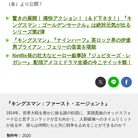
（金）より公開！
驚きの展開！ 痛快アクション！（＆ド下ネタ！）『キ
ングスマン：ゴールデンサークル』は絶対元気が出る
シリーズ第2弾
『キングスマン』『ナインハーフ』英ロック界の伊達
男ブライアン・フェリーの音楽を堪能
Netflix発の壮大なヒーロー叙事詩『ジュピターズ・レ
ガシー』 配信アメコミドラマ全盛の今こそイッキ観！
『キングスマン：ファースト・エージェント』
1914年。世界大戦を密かに操る謎の狂団に、英国貴族のオックスフォ
ード公と息子コンラッドが立ち向かう。 人類破滅へのタイムリミット
が迫る中、彼らは仲間たちと共に戦争を止めることができるのか？
制作年：
2020