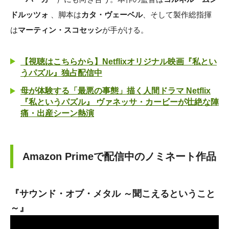
ドルッツォ
、脚本は
カタ・ヴェーベル
、そして製作総指揮
は
マーティン・スコセッシ
が手がける。
【視聴はこちらから】Netflixオリジナル映画『私とい
うパズル』独占配信中
母が体験する「最悪の事態」描く人間ドラマ Netflix
『私というパズル』 ヴァネッサ・カービーが壮絶な陣
痛・出産シーン熱演
Amazon Primeで配信中のノミネート作品
『サウンド・オブ・メタル ～聞こえるということ
～』