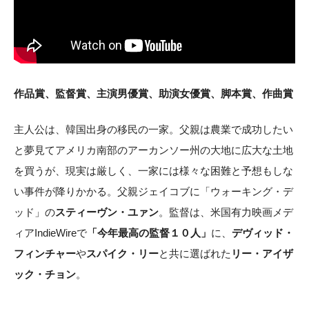
作品賞、監督賞、主演男優賞、助演女優賞、脚本賞、作曲賞
主人公は、韓国出身の移民の一家。父親は農業で成功したい
と夢見てアメリカ南部のアーカンソー州の大地に広大な土地
を買うが、現実は厳しく、一家には様々な困難と予想もしな
い事件が降りかかる。父親ジェイコブに「ウォーキング・デ
ッド」の
スティーヴン・ユァン
。監督は、米国有力映画メデ
ィアIndieWireで
「今年最高の監督１０人」
に、
デヴィッド・
フィンチャー
や
スパイク・リー
と共に選ばれた
リー・アイザ
ック・チョン
。