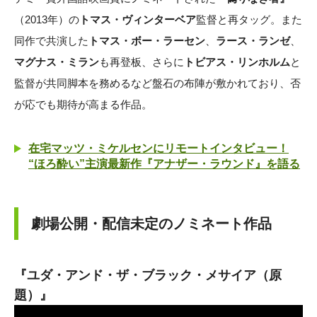
（2013年）の
トマス・ヴィンターベア
監督と再タッグ。また
同作で共演した
トマス・ボー・ラーセン
、
ラース・ランゼ
、
マグナス・ミラン
も再登板、さらに
トビアス・リンホルム
と
監督が共同脚本を務めるなど盤石の布陣が敷かれており、否
が応でも期待が高まる作品。
在宅マッツ・ミケルセンにリモートインタビュー！
“ほろ酔い”主演最新作『アナザー・ラウンド』を語る
劇場公開・配信未定のノミネート作品
『ユダ・アンド・ザ・ブラック・メサイア（原
題）』