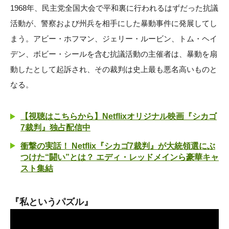
1968年、民主党全国大会で平和裏に行われるはずだった抗議
活動が、警察および州兵を相手にした暴動事件に発展してし
まう。アビー・ホフマン、ジェリー・ルービン、トム・ヘイ
デン、ボビー・シールを含む抗議活動の主催者は、暴動を扇
動したとして起訴され、その裁判は史上最も悪名高いものと
なる。
【視聴はこちらから】Netflixオリジナル映画『シカゴ
7裁判』独占配信中
衝撃の実話！ Netflix『シカゴ7裁判』が大統領選にぶ
つけた“闘い”とは？ エディ・レッドメインら豪華キャ
スト集結
『私というパズル』