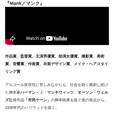
『Mank／マンク』
作品賞、監督賞、主演男優賞、助演女優賞、撮影賞、美術
賞、音響賞、作曲賞、衣装デザイン賞、メイク・ヘアスタイ
リング賞
アルコール依存症に苦しみながらも、社会を鋭く風刺し続け
た脚本家
ハーマン・Ｊ・マンキウィッツ
。
オーソン・ウェル
ズ
監督作品
「市民ケーン」
の脚本執筆を急ぐ彼の視点から、
1930年代のハリウッドを描く。