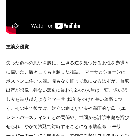
主演女優賞
失った命への思いを胸に、生きる道を見つける女性を赤裸々
に描いた、痛々しくも卓越した物語。 マーサとショーンは
ボストンに住む夫婦。間もなく揃って親になるはずが、自宅
出産が想像し得ない悲劇に終わり2人の人生は一変。深い悲
しみを乗り越えようとマーサは1年をかけた長い旅路につ
く。その中で彼女は、対立の絶えない夫や高圧的な母 （
エ
レン・バースティン
）との関係や、世間から誹謗中傷を浴び
せられ、やがて法廷で対峙することになる助産師 （
モリ
ー・パーカー
）にも向き合う。本作の監督は
コルネル・ムン