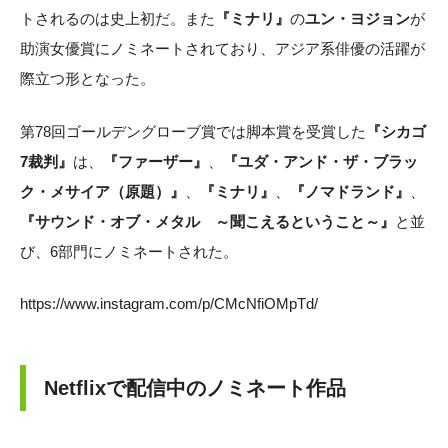
トされるのは史上初だ。また
『ミナリ』
の
ユン・ヨジョン
が
助演女優賞にノミネートされており、アジア系俳優の活躍が
際立つ形となった。
第78回ゴールデングローブ賞では脚本賞を受賞した
『シカゴ
7裁判』
は、
『ファーザー』
、
『ユダ・アンド・ザ・ブラッ
ク・メサイア（原題）』
、
『ミナリ』
、
『ノマドランド』
、
『サウンド・オブ・メタル ～聞こえるということ～』
と並
び、6部門にノミネートされた。
https://www.instagram.com/p/CMcNfiOMpTd/
Netflixで配信中のノミネート作品