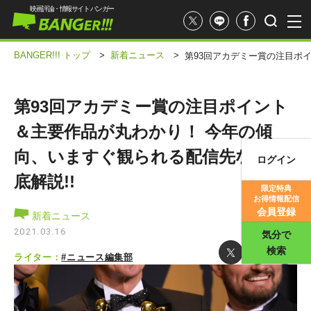
映画評論・情報サイト バンガー
BANGER!!! トップ
>
新着ニュース
>
第93回アカデミー賞の注目ポ
第93回アカデミー賞の注目ポイント
＆主要作品が丸わかり！ 今年の傾
向、いますぐ観られる配信先など徹
ログイン
映画記事
底解説!!
限定特典
お得情報配信
映画評価
会員登録
新着ニュース
2021.03.16
気分で
検索
ライター：
#ニュース編集部