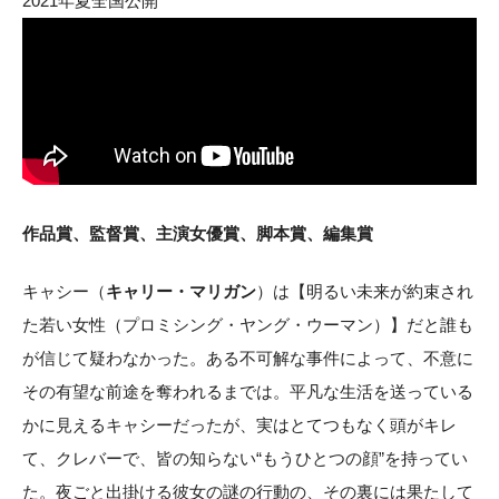
2021年夏全国公開
作品賞、監督賞、主演女優賞、脚本賞、編集賞
キャシー（
キャリー・マリガン
）は【明るい未来が約束され
た若い女性（プロミシング・ヤング・ウーマン）】だと誰も
が信じて疑わなかった。ある不可解な事件によって、不意に
その有望な前途を奪われるまでは。平凡な生活を送っている
かに見えるキャシーだったが、実はとてつもなく頭がキレ
て、クレバーで、皆の知らない“もうひとつの顔”を持ってい
た。夜ごと出掛ける彼女の謎の行動の、その裏には果たして