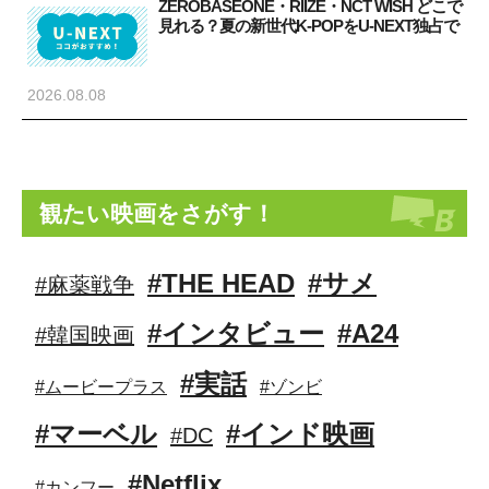
ZEROBASEONE・RIIZE・NCT WISH どこで
見れる？夏の新世代K-POPをU-NEXT独占で
2026.08.08
観たい映画をさがす！
#THE HEAD
#サメ
#麻薬戦争
#インタビュー
#A24
#韓国映画
#実話
#ムービープラス
#ゾンビ
#マーベル
#インド映画
#DC
#Netflix
#カンフー