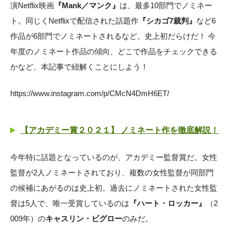
演Netflix映画
『Mank／マンク』
は、最多10部門でノミネー
ト。同じくNetflixで配信された話題作
『シカゴ7裁判』
など6
作品が6部門でノミネートされるなど、史上初だらけだ！ 今
年度のノミネート作品の傾向、どこで作品をチェックできる
かなど、本記事で紐解くことにしよう！
https://www.instagram.com/p/CMcN4DmH6ET/
【アカデミー賞２０２１】 ノミネート作を徹底解説！
今年特に話題となっているのが、アカデミー監督賞だ。女性
監督が2人ノミネートされており、複数の女性監督が同部門
の候補にあがるのは史上初。過去にノミネートされた女性監
督は5人で、唯一受賞しているのは
『ハート・ロッカー』
（2
009年）の
キャスリン・ビグロー
のみだ。