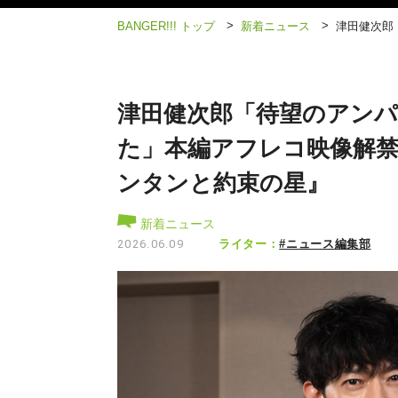
>
>
BANGER!!! トップ
新着ニュース
津田健次郎
津田健次郎「待望のアン
た」本編アフレコ映像解禁
ンタンと約束の星』
新着ニュース
ライター：
#ニュース編集部
2026.06.09