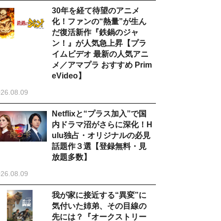
30年を経て待望のアニメ
化！ファンの“熱量”が生ん
だ復活新作『鉄鍋のジャ
ン！』が人気急上昇【プラ
イムビデオ 最新の人気アニ
メ／アマプラ おすすめ Prim
eVideo】
26.08.09
Netflixと“プラス加入”で国
内ドラマ沼がさらに深化！H
ulu独占・オリジナルの必見
話題作３選【登録無料・見
放題多数】
26.08.09
我が家に接近する“異変”に
気付いた姉弟、その目線の
先には？『オークストリー