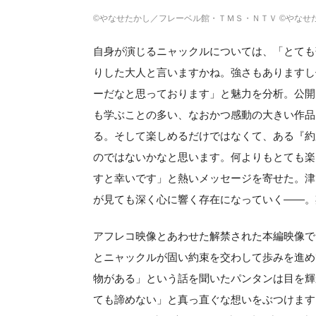
©やなせたかし／フレーベル館・ＴＭＳ・ＮＴＶ ©やなせた
自身が演じるニャックルについては、「とても
りした大人と言いますかね。強さもありますし
ーだなと思っております」と魅力を分析。公開
も学ぶことの多い、なおかつ感動の大きい作品
る。そして楽しめるだけではなくて、ある『約
のではないかなと思います。何よりもとても楽
すと幸いです」と熱いメッセージを寄せた。津
が見ても深く心に響く存在になっていく——。
アフレコ映像とあわせた解禁された本編映像で
とニャックルが固い約束を交わして歩みを進め
物がある」という話を聞いたパンタンは目を輝
ても諦めない」と真っ直ぐな想いをぶつけます