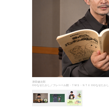
津田健次郎
©やなせたかし／フレーベル館・ＴＭＳ・ＮＴＶ ©やなせたかし