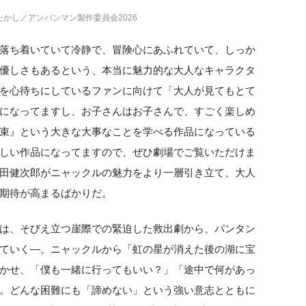
かし／アンパンマン製作委員会2026
落ち着いていて冷静で、冒険心にあふれていて、しっか
優しさもあるという、本当に魅力的な大人なキャラクタ
を心待ちにしているファンに向けて「大人が見てもとて
になってますし、お子さんはお子さんで、すごく楽しめ
束』という大きな大事なことを学べる作品になっている
しい作品になってますので、ぜひ劇場でご覧いただけま
田健次郎がニャックルの魅力をより一層引き立て、大人
期待が高まるばかりだ。
は、そびえ立つ崖際での緊迫した救出劇から、パンタン
ていく—。ニャックルから「虹の星が消えた後の湖に宝
かせ、「僕も一緒に行ってもいい？」「途中で何があっ
。どんな困難にも「諦めない」という強い意志とともに