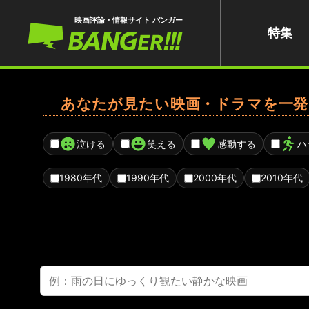
映画評論・情報サイト バンガー
特集
あなたが見たい映画・ドラマを一発
泣ける
笑える
感動する
ハ
1980年代
1990年代
2000年代
2010年代