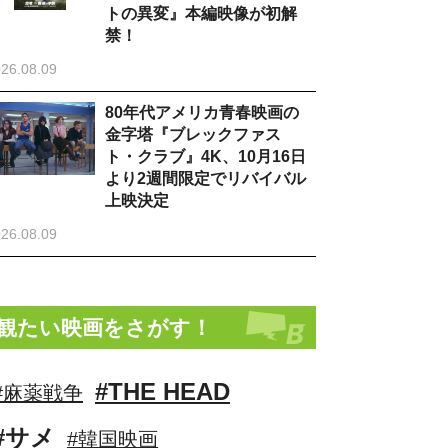
トの異変』本編映像が初解
禁！
26.08.09
80年代アメリカ青春映画の
金字塔『ブレックファス
ト・クラブ』4K、10月16日
より2週間限定でリバイバル
上映決定
26.08.09
観たい映画をさがす！
#THE HEAD
#麻薬戦争
#サメ
#韓国映画