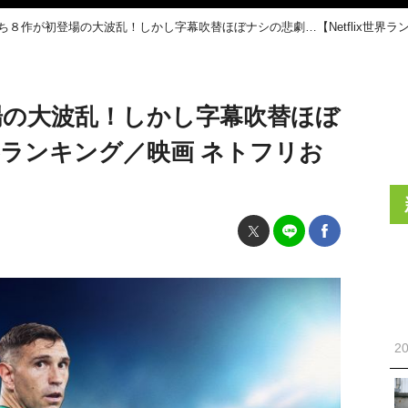
うち８作が初登場の大波乱！しかし字幕吹替ほぼナシの悲劇…【Netflix世界
登場の大波乱！しかし字幕吹替ほぼ
世界ランキング／映画 ネトフリお
20