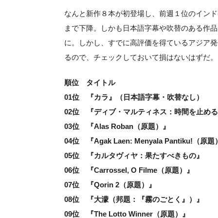
なんと新作８本が初登場し、前週１位のインド
まで下降。しかも日本語字幕や吹替のある作品
に。しかし、すでに高評価を得ているアジア発
るので、チェックしておいて損はないはずだ。
順位 タイトル
01位 『カラ』（日本語字幕・吹替なし）
02位 『ディブ・マルティネス：時間を止め
03位 『Alas Roban（原題）』
04位 『Agak Laen: Menyala Pantiku!（原
05位 『カルタヴィヤ：果たすべきもの』
06位 『Carrossel, O Filme（原題）』
07位 『Qorin 2（原題）』
08位 『大濛（邦題：『霧のごとく』）』
09位 『The Lotto Winner（原題）』