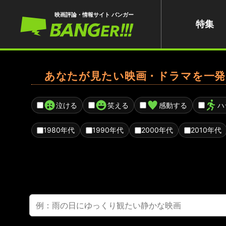
映画評論・情報サイト バンガー
特集
あなたが見たい映画・ドラマを一発
泣ける
笑える
感動する
ハ
1980年代
1990年代
2000年代
2010年代