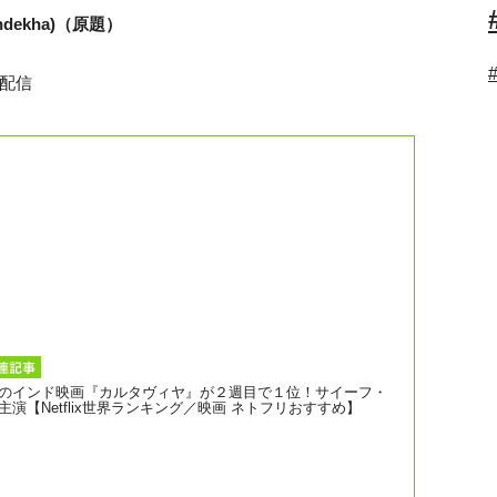
 Undekha)（原題）
配信
のインド映画『カルタヴィヤ』が２週目で１位！サイーフ・
演【Netflix世界ランキング／映画 ネトフリおすすめ】