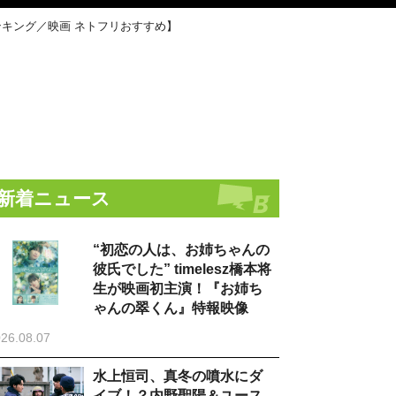
ランキング／映画 ネトフリおすすめ】
新着ニュース
“初恋の人は、お姉ちゃんの
彼氏でした” timelesz橋本将
生が映画初主演！『お姉ち
ゃんの翠くん』特報映像
26.08.07
水上恒司、真冬の噴水にダ
イブ！？内野聖陽＆ユース