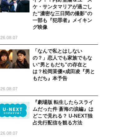
ケ・サンタマリアが過ごし
た“濃密な三日間の撮影”の
一部も『犯罪者』メイキン
グ映像
26.08.07
「なんで私とはしない
の？」恋人でも家族でもな
い“男ともだち”の存在と
は？松岡茉優×成田凌『男と
もだち』本予告
26.08.07
『劇場版 転生したらスライ
ムだった件 蒼海の涙編』は
どこで見れる？ U-NEXT独
占先行配信を観る方法
26.08.07