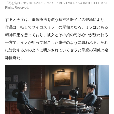
『死を告げる女』© 2020 ACEMAKER MOVIEWORKS & INSIGHT FILM All
Rights Reserved.
すると今度は、催眠療法を使う精神科医イノの登場により、
作品は一転してサイコスリラーの形相となる。ミソはとある
精神疾患を患っており、彼女とその娘の死は心中が疑われる
一方で、イノが狙って起こした事件のように思われる。それ
に対比するかのように明かされていくセラと母親の関係は複
雑怪奇だ。