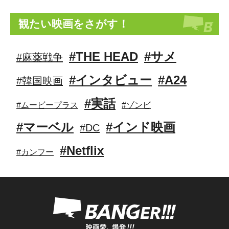
観たい映画をさがす！
#THE HEAD
#サメ
#麻薬戦争
#インタビュー
#A24
#韓国映画
#実話
#ムービープラス
#ゾンビ
#マーベル
#インド映画
#DC
#Netflix
#カンフー