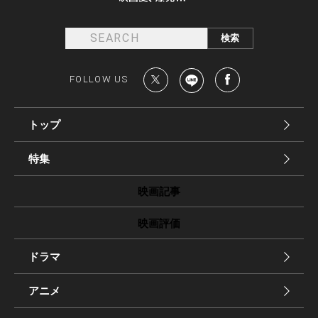
FOLLOW US
トップ
特集
映画記事
映画評価
ドラマ
アニメ