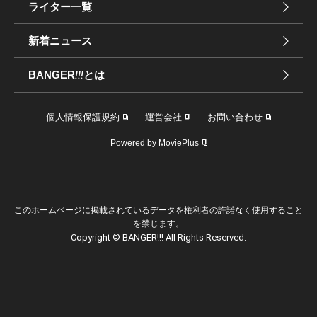
ライター一覧
新着ニュース
BANGER
!!!
とは
個人情報保護規約
運営会社
お問い合わせ
Powered by MoviePlus
このホームページに掲載されているデータを権利者の許諾なく使用すること
を禁じます。
Copyright © BANGER!!! All Rights Reserved.