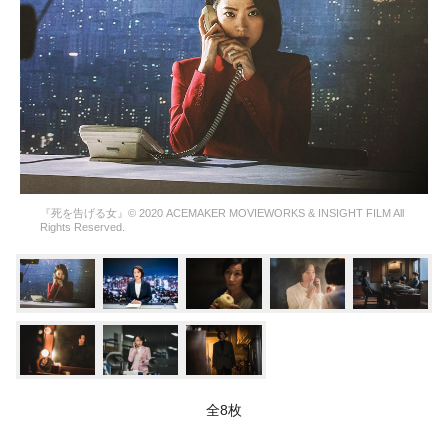
『死を告げる女』© 2020 ACEMAKER MOVIEWORKS & INSIGHT FILM All
Rights Reserved.
全8枚