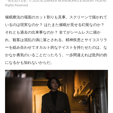
『死を告げる女』© 2020 ACEMAKER MOVIEWORKS & INSIGHT FILM All
Rights Reserved.
催眠療法の場面のカット割りも見事。スクリーンで描かれて
いるのは現実なのか？ はたまた催眠が見せる幻覚なのか？
それとも過去の出来事なのか？ 全てがシームレスに描か
れ、観客は混乱の渦に落とされる。精神疾患とサイコスリラ
ーを組み合わせてオカルト的なテイストを持たせたのは、な
かなか勇気のいることだったろう。一歩間違えれば批判の的
になるかも知れないからだ。