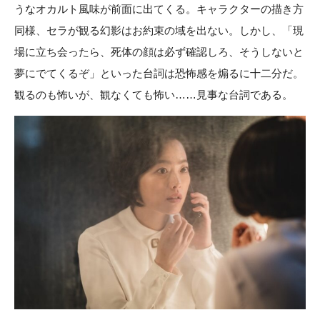
うなオカルト風味が前面に出てくる。キャラクターの描き方
同様、セラが観る幻影はお約束の域を出ない。しかし、「現
場に立ち会ったら、死体の顔は必ず確認しろ、そうしないと
夢にでてくるぞ」といった台詞は恐怖感を煽るに十二分だ。
観るのも怖いが、観なくても怖い……見事な台詞である。