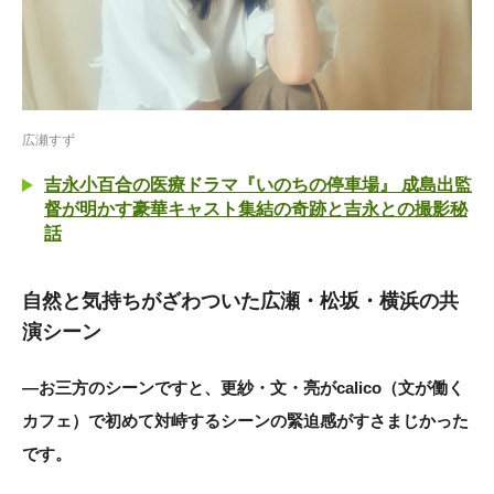
広瀬すず
吉永小百合の医療ドラマ『いのちの停車場』 成島出監
督が明かす豪華キャスト集結の奇跡と吉永との撮影秘
話
自然と気持ちがざわついた広瀬・松坂・横浜の共
演シーン
―お三方のシーンですと、更紗・文・亮がcalico（文が働く
カフェ）で初めて対峙するシーンの緊迫感がすさまじかった
です。