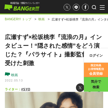
映画評論・情報サイト バンガー
BANGER!!! トップ
>
映画
>
広瀬すず×松坂桃李『流浪の月』インタ
広瀬すず×松坂桃李『流浪の月』イン
タビュー！“隠された感情”をどう演
じた？『パラサイト』撮影監督から
ログイン
映画記事
受けた刺激
限定特典
お得情報配信
映画評価
会員登録
映画
2022.05.13
気分で
検索
ライター：
#SYO