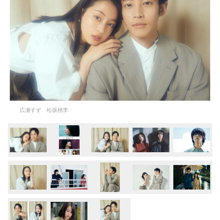
広瀬すず 松坂桃李