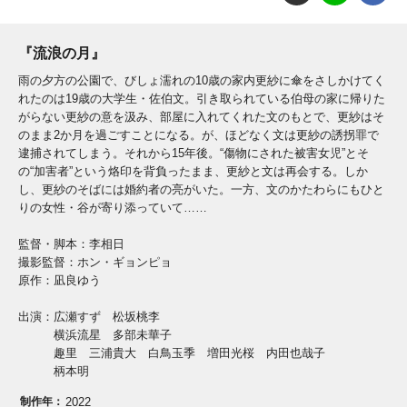
『流浪の月』
雨の夕方の公園で、びしょ濡れの10歳の家内更紗に傘をさしかけてく
れたのは19歳の大学生・佐伯文。引き取られている伯母の家に帰りた
がらない更紗の意を汲み、部屋に入れてくれた文のもとで、更紗はそ
のまま2か月を過ごすことになる。が、ほどなく文は更紗の誘拐罪で
逮捕されてしまう。それから15年後。“傷物にされた被害女児”とそ
の“加害者”という烙印を背負ったまま、更紗と文は再会する。しか
し、更紗のそばには婚約者の亮がいた。一方、文のかたわらにもひと
りの女性・谷が寄り添っていて……
監督・脚本：李相日
撮影監督：ホン・ギョンピョ
原作：凪良ゆう
出演：広瀬すず 松坂桃李
横浜流星 多部未華子
趣里 三浦貴大 白鳥玉季 増田光桜 内田也哉子
柄本明
制作年：
2022