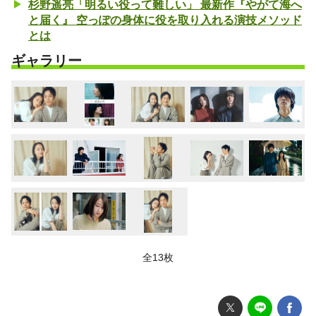
杉野遥亮「明るい役って難しい」 最新作『やがて海へ
と届く』 空っぽの身体に役を取り入れる演技メソッド
とは
ギャラリー
全13枚