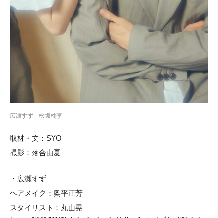
広瀬すず 松坂桃李
取材・文：SYO
撮影：落合由夏
・広瀬すず
ヘアメイク：奥平正芳
スタイリスト：丸山晃