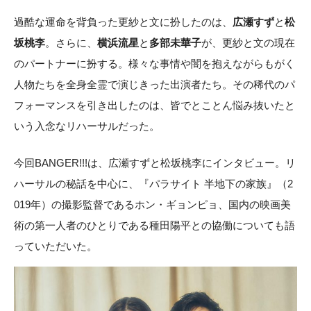
過酷な運命を背負った更紗と文に扮したのは、
広瀬すず
と
松
坂桃李
。さらに、
横浜流星
と
多部未華子
が、更紗と文の現在
のパートナーに扮する。様々な事情や闇を抱えながらもがく
人物たちを全身全霊で演じきった出演者たち。その稀代のパ
フォーマンスを引き出したのは、皆でとことん悩み抜いたと
いう入念なリハーサルだった。
今回BANGER!!!は、広瀬すずと松坂桃李にインタビュー。リ
ハーサルの秘話を中心に、『パラサイト 半地下の家族』（2
019年）の撮影監督であるホン・ギョンピョ、国内の映画美
術の第一人者のひとりである種田陽平との協働についても語
っていただいた。