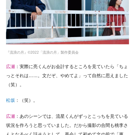
『流浪の月』©2022「流浪の月」製作委員会
広瀬
：実際に亮くんがお会計するところを見ていたら「ちょ
っとそれは……。文だぞ、やめてよ」って自然に思えました
（笑）。
松坂
：（笑）。
広瀬
：あのシーンでは、流星くんがずっとこっちを見ている
状況を作ろうと思っていました。だから撮影の合間も桃李さ
んとなるべく話そうとして。再会して初めて文の前で「更