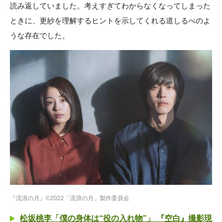
読み返していました。考えすぎてわからなくなってしまった
ときに、更紗を理解するヒントを示してくれる道しるべのよ
うな存在でした。
『流浪の月』©2022「流浪の月」製作委員会
松坂桃李「僕の身体は“役の入れ物”」 『空白』撮影現