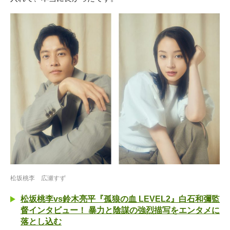
松坂桃李 広瀬すず
松坂桃李vs鈴木亮平『孤狼の血 LEVEL2』白石和彌監
督インタビュー！ 暴力と陰謀の強烈描写をエンタメに
落とし込む