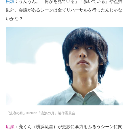
松坂
：うんうん。「何かを見ている」「歩いている」や点描
以外、会話があるシーンは全てリハーサルを行ったんじゃな
いかな？
『流浪の月』©2022「流浪の月」製作委員会
広瀬
：亮くん（横浜流星）が更紗に暴力をふるうシーンに関