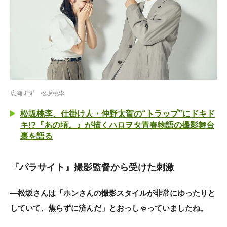
広瀬すず 松坂桃李
松坂桃李、仕掛け人・仲野太賀の“トラップ”にドキド
キ!?『あの頃。』が描くハロヲタ青春物語の撮影舞台
裏を語る
『パラサイト』撮影監督から受けた刺激
―松坂さんは「ホンさんの撮影スタイルが非常にゆったりと
していて、焦らずに済んだ」とおっしゃっていましたね。