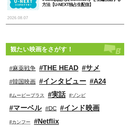
方法【U-NEXT独占生配信】
2026.08.07
観たい映画をさがす！
#THE HEAD
#サメ
#麻薬戦争
#インタビュー
#A24
#韓国映画
#実話
#ムービープラス
#ゾンビ
#マーベル
#インド映画
#DC
#Netflix
#カンフー