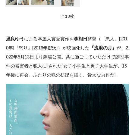
全13枚
凪良ゆう
による本屋大賞受賞作を
李相日
監督（『悪人』[201
0年]『怒り』[2016年]ほか）が映画化した
『流浪の月』
が、2
022年5月13日より劇場公開。共に過ごしていただけで誘拐事
件の被害者と犯人に“された”女子小学生と男子大学生が、15
年後に再会。ふたりの魂の彷徨を描く、骨太な力作だ。