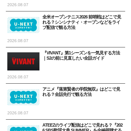
2026.08.07
全米オープンテニス2026 前哨戦はどこで見
れる？シンシナティ・オープンなどをライ
ブ配信で観る方法
2026.08.07
『VIVANT』第1シーズンを一気見する方法
｜S2の前に見直したい全話ガイド
2026.08.07
アニメ『落第賢者の学院無双』はどこで見
れる？全話先行で観る方法
2026.08.07
ATEEZのライブ配信はどこで見れる？『202
6 SBS歌謡大典 SUMMER』を全編視聴する