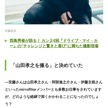
安藤政信
西島秀俊が語る！ カンヌ4冠『ドライブ・マイ・カ
ー』の“チャレンジと驚きと喜び”に満ちた撮影現場
「山田孝之を撮る」と決めていた
―安藤さんは山田孝之さん・阿部進之介さん・伊藤主税さん
といったmirroRliarメンバーとも多数お仕事をされています
が、どのような経緯で深くかかわることになったのでしょ
う？