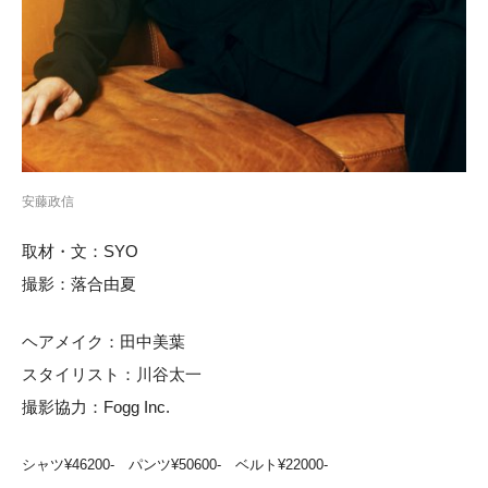
安藤政信
取材・文：SYO
撮影：落合由夏
ヘアメイク：田中美葉
スタイリスト：川谷太一
撮影協力：Fogg Inc.
シャツ¥46200-
パンツ¥50600-
ベルト¥22000-