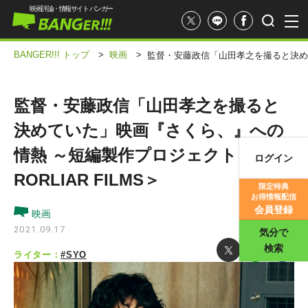
映画評論・情報サイト バンガー
BANGER!!! トップ
>
映画
>
監督・安藤政信「山田孝之を撮ると決めてい
監督・安藤政信「山田孝之を撮ると
決めていた」映画『さくら、』への
情熱 ～短編製作プロジェクト＜MIR
ログイン
映画記事
RORLIAR FILMS＞
限定特典
お得情報配信
映画評価
会員登録
映画
2021.09.17
気分で
検索
ライター：
#SYO