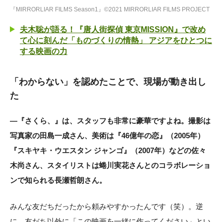
『MIRRORLIAR FILMS Season1』©2021 MIRRORLIAR FILMS PROJECT
夫木聡が語る！『唐人街探偵 東京MISSION』で改め
て心に刻んだ「ものづくりの情熱」 アジアをひとつに
する映画の力
「わからない」を認めたことで、現場が動き出し
た
―『さくら、』は、スタッフも非常に豪華ですよね。撮影は
写真家の田島一成さん、美術は『46億年の恋』（2005年）
『スキヤキ・ウエスタン ジャンゴ』（2007年）などの佐々
木尚さん、スタイリストは蜷川実花さんとのコラボレーショ
ンで知られる長瀬哲朗さん。
みんな友だちだったから頼みやすかったんです（笑）。逆
に、友だち以外に「この映画を一緒に作ってください」とい