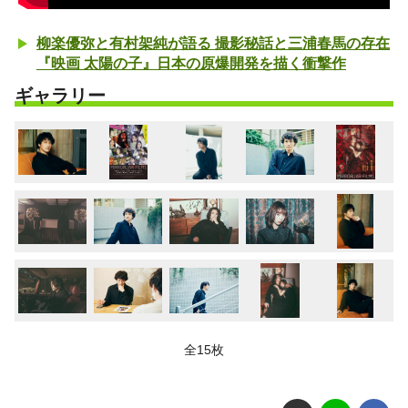
柳楽優弥と有村架純が語る 撮影秘話と三浦春馬の存在
『映画 太陽の子』日本の原爆開発を描く衝撃作
ギャラリー
全15枚