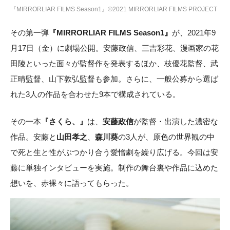
『MIRRORLIAR FILMS Season1』©2021 MIRRORLIAR FILMS PROJECT
その第一弾
『MIRRORLIAR FILMS Season1』
が、2021年9
月17日（金）に劇場公開。安藤政信、三吉彩花、漫画家の花
田陵といった面々が監督作を発表するほか、枝優花監督、武
正晴監督、山下敦弘監督も参加。さらに、一般公募から選ば
れた3人の作品を合わせた9本で構成されている。
その一本
『さくら、』
は、
安藤政信
が監督・出演した濃密な
作品。安藤と
山田孝之
、
森川葵
の3人が、原色の世界観の中
で死と生と性がぶつかり合う愛憎劇を繰り広げる。今回は安
藤に単独インタビューを実施。制作の舞台裏や作品に込めた
想いを、赤裸々に語ってもらった。