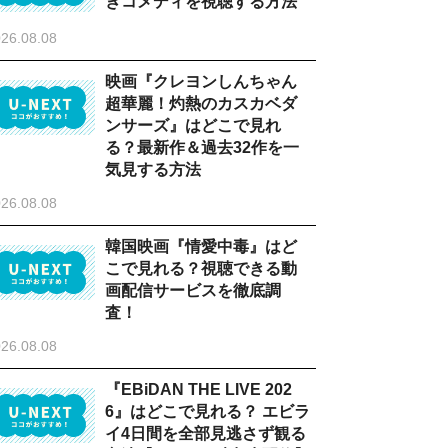
ぎコメディを視聴する方法
26.08.08
映画『クレヨンしんちゃん
超華麗！灼熱のカスカベダ
ンサーズ』はどこで見れ
る？最新作＆過去32作を一
気見する方法
26.08.08
韓国映画『情愛中毒』はど
こで見れる？視聴できる動
画配信サービスを徹底調
査！
26.08.08
『EBiDAN THE LIVE 202
6』はどこで見れる？ エビラ
イ4日間を全部見逃さず観る