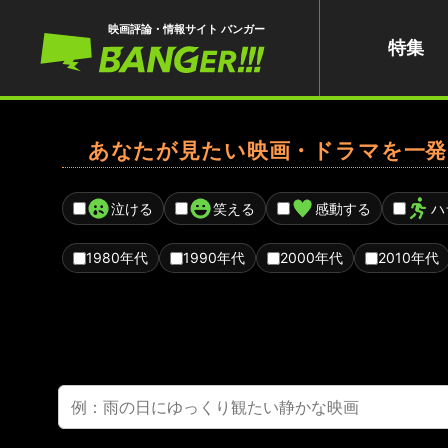
映画評論・情報サイト バンガー
特集
あなたが見たい映画・ドラマを一発
泣ける
笑える
感動する
ハ
1980年代
1990年代
2000年代
2010年代