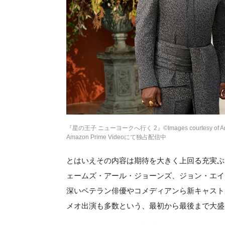
『星の王子 ニューヨークへ行く 2』©Images courtesy of Ama
Amazon Prime Videoにて独占配信中
とはいえその内容は期待を大きく上回る充実ぶ
ェームズ・アール・ジョーンズ、ジョン・エイ
深いベテラン俳優やコメディアンら新キャスト
メオ出演も多数という、最初から最後まで大盛