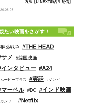
方法【U-NEXT独占生配信】
26.08.08
観たい映画をさがす！
#THE HEAD
#麻薬戦争
#サメ
#韓国映画
#インタビュー
#A24
#実話
#ムービープラス
#ゾンビ
#マーベル
#インド映画
#DC
#Netflix
#カンフー