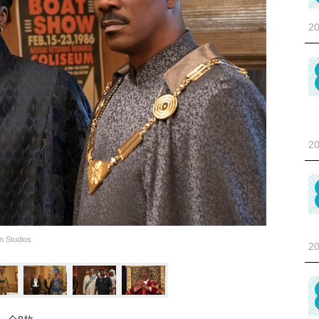
20
20
Studios
20