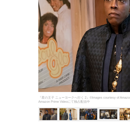
『星の王子 ニューヨークへ行く 2』©Images courtesy of Amazon 
Amazon Prime Videoにて独占配信中