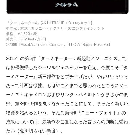
『ターミネーター4』[4K ULTRA HD＋Blu-rayセット]
発売元：株式会社ソニー・ピクチャーズ エンタテインメント
価格：￥4,800＋税
発売日：2020年12月2日
©2009 T Asset Acquisition Company，LLC. All Rights Reserved.
2015年の第5作『ターミネーター：新起動／ジェニシス』で
は俳優復帰したシュワルツェネッガーを迎え、今度こそ『タ
ーミネーター』新三部作をとブチ上げたが、やはりいろいろ
あって計画は頓挫。もはやこれまでと思われたところにジェ
ームズ・キャメロンおよびリンダ・ハミルトンがまさかの復
帰、第3作～5作を丸々なかったことにして、まったく新しい
物語を始めるという。そんな第6作『ニュー・フェイト』の
成果については、最新作をご覧になった皆さんの判断に委ね
たい（煮え切らない態度）。