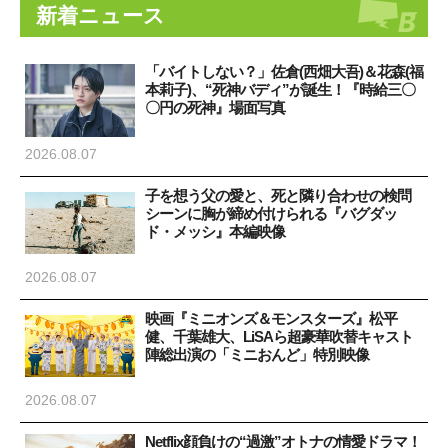
新着ニュース
「バイトしない？」佐倉(西畑大吾)＆花森(福
本莉子)、“死神バディ”が誕生！『時給三〇
〇円の死神』場面写真
2026.08.07
子を想う父の愛と、死と隣り合わせの検問
シーンに胸が締め付けられる『バグダッ
ド・メッシ』本編映像
2026.08.07
映画『ミニオンズ＆モンスターズ』松平
健、千葉雄大、LiSAら超豪華吹替キャスト
陣総出演の「ミニおんど」特別映像
2026.08.07
Netflix顔負けの“過激”オトナの情愛ドラマ！