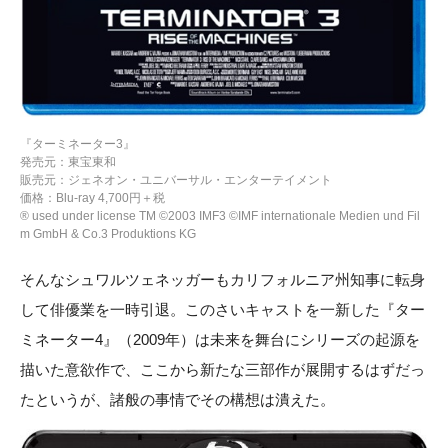
『ターミネーター3』
発売元：東宝東和
販売元：ジェネオン・ユニバーサル・エンターテイメント
価格：Blu-ray 4,700円＋税
® used under license TM ©2003 IMF3 ©IMF internationale Medien und Fil
m GmbH & Co.3 Produktions KG
そんなシュワルツェネッガーもカリフォルニア州知事に転身
して俳優業を一時引退。このさいキャストを一新した『ター
ミネーター4』（2009年）は未来を舞台にシリーズの起源を
描いた意欲作で、ここから新たな三部作が展開するはずだっ
たというが、諸般の事情でその構想は潰えた。