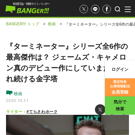
映画評論・情報サイト バンガー
BANGER!!! トップ
>
映画
>
『ターミネーター』シリーズ全6作の最
『ターミネーター』シリーズ全6作の
最高傑作は？ ジェームズ・キャメロ
ン真のデビュー作にしていまだ愛さ
ログイン
映画記事
れ続ける金字塔
限定特典
お得情報配信
映画評価
会員登録
映画
2020.10.31
気分で
検索
ライター：
#てらさわホーク