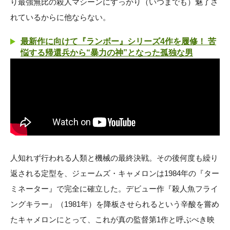
り最強無比の殺人マシーンにすっかり（いつまでも）魅了さ
れているからに他ならない。
最新作に向けて『ランボー』シリーズ4作を履修！ 苦
悩する帰還兵から“暴力の神”となった孤独な男
人知れず行われる人類と機械の最終決戦。その後何度も繰り
返される定型を、ジェームズ・キャメロンは1984年の『ター
ミネーター』で完全に確立した。デビュー作『殺人魚フライ
ングキラー』（1981年）を降板させられるという辛酸を嘗め
たキャメロンにとって、これが真の監督第1作と呼ぶべき映