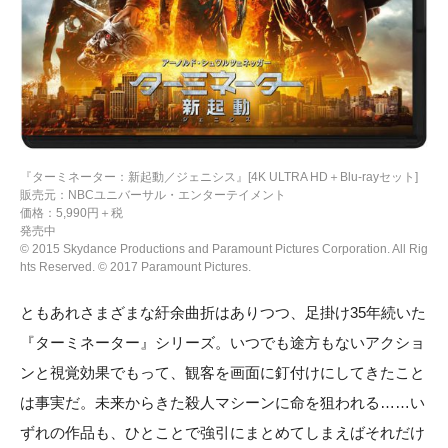
『ターミネーター：新起動／ジェニシス』[4K ULTRA HD＋Blu-rayセット]
販売元：NBCユニバーサル・エンターテイメント
価格：5,990円＋税
発売中
© 2015 Skydance Productions and Paramount Pictures Corporation. All Rig
hts Reserved. © 2017 Paramount Pictures.
ともあれさまざまな紆余曲折はありつつ、足掛け35年続いた
『ターミネーター』シリーズ。いつでも途方もないアクショ
ンと視覚効果でもって、観客を画面に釘付けにしてきたこと
は事実だ。未来からきた殺人マシーンに命を狙われる……い
ずれの作品も、ひとことで強引にまとめてしまえばそれだけ