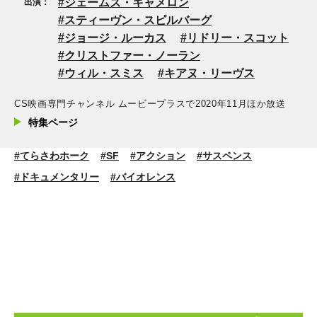
ジェームズ・キャメロン
出演：
スティーヴン・スピルバーグ
ジョージ・ルーカス
リドリー・スコット
クリストファー・ノーラン
ウィル・スミス
キアヌ・リーヴス
CS映画専門チャンネル ムービープラスで2020年11月ほか放送
特集ページ
#てらさわホーク
#SF
#アクション
#サスペンス
#ドキュメンタリー
#バイオレンス