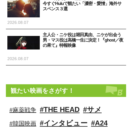
今すぐHuluで観たい「濃密・愛憎」海外サ
スペンス３選
2026.08.07
主人公・ニケ役は堀田真由、ニケが出会う
男・マス役は高橋一生に決定！『ghost／夜
の果て』特報映像
2026.08.07
観たい映画をさがす！
#THE HEAD
#サメ
#麻薬戦争
#インタビュー
#A24
#韓国映画