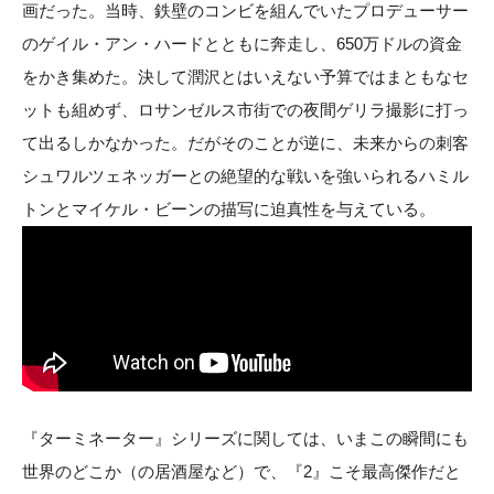
画だった。当時、鉄壁のコンビを組んでいたプロデューサー
のゲイル・アン・ハードとともに奔走し、650万ドルの資金
をかき集めた。決して潤沢とはいえない予算ではまともなセ
ットも組めず、ロサンゼルス市街での夜間ゲリラ撮影に打っ
て出るしかなかった。だがそのことが逆に、未来からの刺客
シュワルツェネッガーとの絶望的な戦いを強いられるハミル
トンとマイケル・ビーンの描写に迫真性を与えている。
『ターミネーター』シリーズに関しては、いまこの瞬間にも
世界のどこか（の居酒屋など）で、『2』こそ最高傑作だと