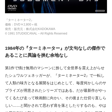
『ターミネーター2』
価格：DVD￥2,800＋税
発売・販売元：株式会社KADOKAWA
© 1991 STUDIOCANAL – All Rights Reserved
1984年の『ターミネーター』が文句なしの傑作で
あることに異論を挟む余地なし
第1作で情け無用のマシーンに扮して全世界を震え上がらせ
たシュワルツェネッガーが、『ターミネーター2』で一転し
て人類の味方となる展開をはじめとして、毎度何かしらのサ
プライズが用意されたシリーズではある。だが最新作がやっ
てくるたび走って映画館に向かい、その後また仕切り直しら
しい……と聞かされて思わず肩を落としたりするのも、やは