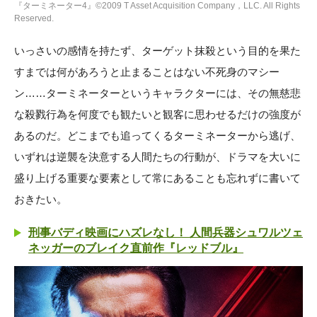
『ターミネーター4』©2009 T Asset Acquisition Company，LLC. All Rights
Reserved.
いっさいの感情を持たず、ターゲット抹殺という目的を果た
すまでは何があろうと止まることはない不死身のマシー
ン……ターミネーターというキャラクターには、その無慈悲
な殺戮行為を何度でも観たいと観客に思わせるだけの強度が
あるのだ。どこまでも追ってくるターミネーターから逃げ、
いずれは逆襲を決意する人間たちの行動が、ドラマを大いに
盛り上げる重要な要素として常にあることも忘れずに書いて
おきたい。
刑事バディ映画にハズレなし！ 人間兵器シュワルツェ
ネッガーのブレイク直前作『レッドブル』