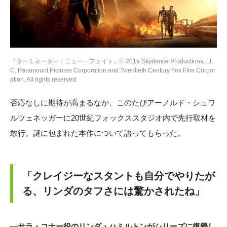
『ターミネーター：ニュー・フェイト』© 2019 Skydance Productions, LL
C, Paramount Pictures Corporation and Twentieth Century Fox Film Corpor
ation. All rights reserved.
否応なしに期待が高まるなか、このたびアーノルド・シュワ
ルツェネッガーに20世紀フォックススタジオ内で先行取材を
敢行。謎に包まれた本作について語ってもらった。
「クレイジーなスタントも自分でやりたが
る、リンダのタフさには驚かされたね」
―サラ・コナー役のリンダ・ハミルトンがシリーズに復帰し