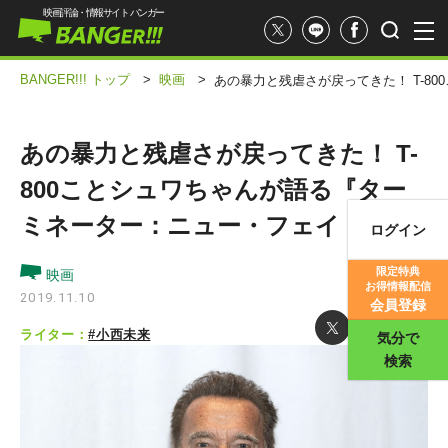
映画評論・情報サイト バンガー
BANGER!!! トップ
>
映画
>
あの暴力と残虐さが戻ってきた！ T-8
あの暴力と残虐さが戻ってきた！ T-
800ことシュワちゃんが語る『ター
ミネーター：ニュー・フェイト』
ログイン
映画記事
限定特典
映画
お得情報配信
映画評価
2019.11.10
会員登録
ライター：
#小西未来
気分で
検索