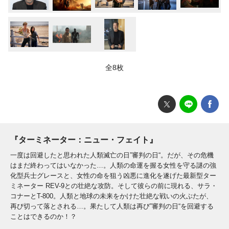
全8枚
『ターミネーター：ニュー・フェイト』
一度は回避したと思われた人類滅亡の日”審判の日“。だが、その危機
はまだ終わってはいなかった…。人類の命運を握る女性を守る謎の強
化型兵士グレースと、女性の命を狙う凶悪に進化を遂げた最新型ター
ミネーター REV-9との壮絶な攻防。そして彼らの前に現れる、サラ・
コナーとT-800。人類と地球の未来をかけた壮絶な戦いの火ぶたが、
再び切って落とされる…。果たして人類は再び”審判の日“を回避する
ことはできるのか！？