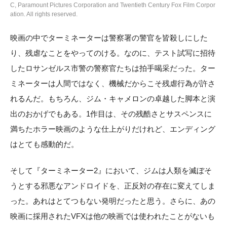
C, Paramount Pictures Corporation and Twentieth Century Fox Film Corpor
ation. All rights reserved.
映画の中でターミネーターは警察署の警官を皆殺しにした
り、残虐なことをやってのける。なのに、テスト試写に招待
したロサンゼルス市警の警察官たちは拍手喝采だった。ター
ミネーターは人間ではなく、機械だからこそ残虐行為が許さ
れるんだ。もちろん、ジム・キャメロンの卓越した脚本と演
出のおかげでもある。1作目は、その残酷さとサスペンスに
満ちたホラー映画のような仕上がりだけれど、エンディング
はとても感動的だ。
そして『ターミネーター2』において、ジムは人類を滅ぼそ
うとする邪悪なアンドロイドを、正反対の存在に変えてしま
った。あれはとてつもない発明だったと思う。さらに、あの
映画に採用されたVFXは他の映画では使われたことがないも