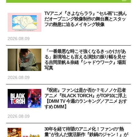
TVアニメ『さよならララ』“セル画”に挑ん
だオープニング映像制作の舞台裏とスタッ
フの熱意に迫るメイキング映像
2026.08.09
「一番最悪な時こそ強くなるきっかけがあ
る」新境地とも言える演技の振り幅を見せ
る吉岡里帆＆奈緒『シャドウワーク』場面
写真
2026.08.09
『呪術』ファンは是か否か？モノノケ忍者
アニメ『BLACK TORCH』がTOP10に浮上
【DMM TV 今週のランキング／アニメ おす
すめ DMM】
2026.08.09
30年を経て待望のアニメ化！ファンの“熱
量”が生んだ復活新作『鉄鍋のジャン！』が