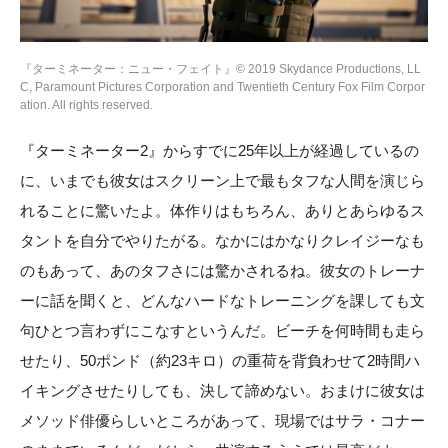
『ターミネーター：ニュー・フェイト』© 2019 Skydance Productions, LL
C, Paramount Pictures Corporation and Twentieth Century Fox Film Corpor
ation. All rights reserved.
『ターミネーター2』からすでに25年以上が経過しているの
に、いまでも彼女はスクリーン上で最もタフな人間を演じら
れることに驚いたよ。体作りはもちろん、ありとあらゆるス
タントを自分でやりたがる。なかにはかなりクレイジーなも
のもあって、あのタフさには驚かされるね。彼女のトレーナ
ーに話を聞くと、どんなハードなトレーニングを課しても文
句ひとつ言わずにこなすというんだ。ビーチを何時間も走ら
せたり、50ポンド（約23キロ）の重荷を背負わせて2時間ハ
イキングさせたりしても、決して諦めない。おまけに彼女は
メソッド俳優らしいところがあって、現場ではサラ・コナー