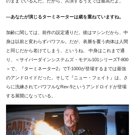
のままでいるんだ。だから、共演するうえでは最高だよ。
―あなたが演じるターミネーターは歳を重ねていますね。
加齢に関しては、前作の設定通りだ。彼はマシンだから、中
身は以前と変わらずパワフル。だが、表層を覆う肉体は人間
と同じだから老けてしまう、というね。 中身はこれまで通
り、＜サイバーダインシステムズ・モデル101シリーズT-800
＞で、『ターミネーター2』でT-1000が登場するまでは最強
のアンドロイドだった。そして『ニュー・フェイト』は、さ
らに洗練されてパワフルなRev-9というアンドロイドが登場
する展開になっている。