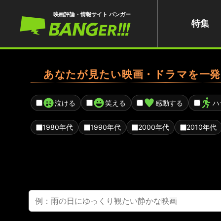
映画評論・情報サイト バンガー
特集
あなたが見たい映画・ドラマを一発
泣ける
笑える
感動する
ハ
1980年代
1990年代
2000年代
2010年代