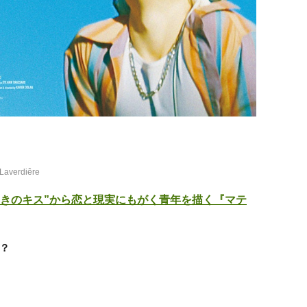
 Laverdiêre
ゆきのキス”から恋と現実にもがく青年を描く『マテ
？