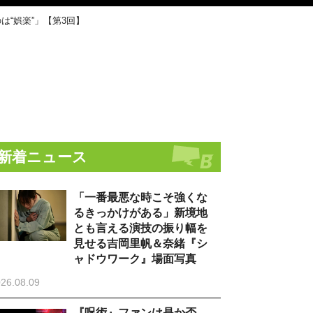
“娯楽”」【第3回】
新着ニュース
「一番最悪な時こそ強くな
るきっかけがある」新境地
とも言える演技の振り幅を
見せる吉岡里帆＆奈緒『シ
ャドウワーク』場面写真
26.08.09
『呪術』ファンは是か否