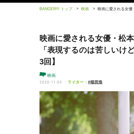
>
>
BANGER!!! トップ
映画
映画に愛される女優
映画に愛される女優・松
「表現するのは苦しいけど
3回】
映画
ライター：
#稲田浩
2020.11.03