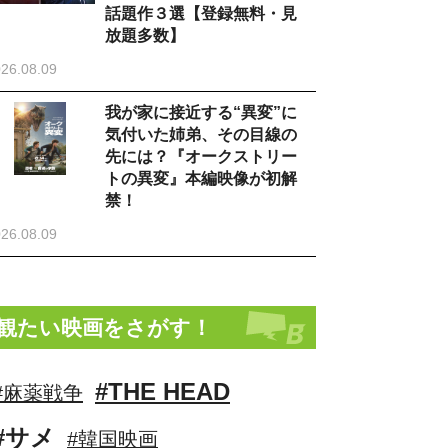
話題作３選【登録無料・見
放題多数】
26.08.09
我が家に接近する“異変”に
気付いた姉弟、その目線の
先には？『オークストリー
トの異変』本編映像が初解
禁！
26.08.09
観たい映画をさがす！
#THE HEAD
#麻薬戦争
#サメ
#韓国映画