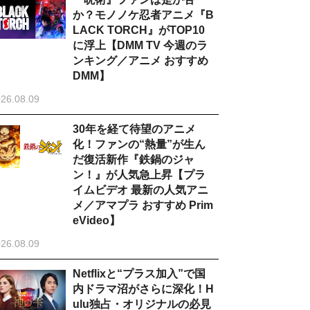
か？モノノケ忍者アニメ『B
LACK TORCH』がTOP10
に浮上【DMM TV 今週のラ
ンキング／アニメ おすすめ
DMM】
26.08.09
30年を経て待望のアニメ
化！ファンの“熱量”が生ん
だ復活新作『鉄鍋のジャ
ン！』が人気急上昇【プラ
イムビデオ 最新の人気アニ
メ／アマプラ おすすめ Prim
eVideo】
26.08.09
Netflixと“プラス加入”で国
内ドラマ沼がさらに深化！H
ulu独占・オリジナルの必見