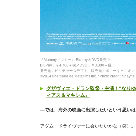
『Mommy／マミー』 Blu-ray＆DVD発売中
Blu-ray：￥4,700＋税／DVD：￥3,800＋税
発売元：ピクチャーズデプト 販売元：ポニーキャニオン
©2014 une filiale de Metafilms inc. / Photo credit : Shayne
グザヴィエ・ドラン監督・主演！“なり
ィアス＆マキシム』
―では、海外の映画に出演したいという思いは
アダム・ドライヴァーに会いたいかな（笑）。