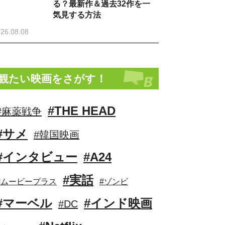
る？最新作＆過去32作を一
気見する方法
26.08.08
観たい映画をさがす！
#THE HEAD
#麻薬戦争
#サメ
#韓国映画
#インタビュー
#A24
#実話
#ムービープラス
#ゾンビ
#マーベル
#インド映画
#DC