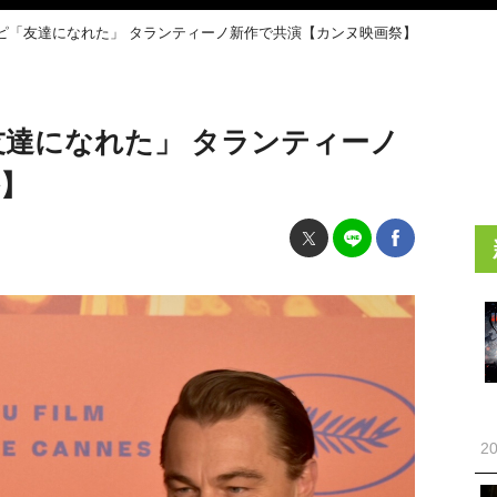
ピ「友達になれた」 タランティーノ新作で共演【カンヌ映画祭】
達になれた」 タランティーノ
】
20