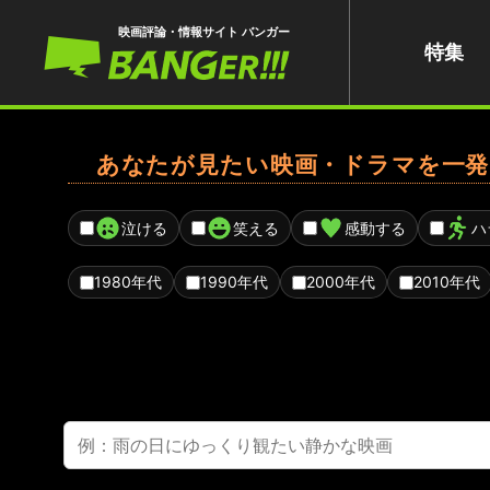
映画評論・情報サイト バンガー
特集
あなたが見たい映画・ドラマを一発
泣ける
笑える
感動する
ハ
1980年代
1990年代
2000年代
2010年代