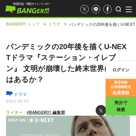
映画評論・情報サイト バンガー
BANGER!!! トップ
>
ドラマ
>
パンデミックの20年後を描くU-NE
パンデミックの20年後を描くU-NEX
Tドラマ『ステーション・イレブ
ン』 文明が崩壊した終末世界に希望
ログイン
映画記事
はあるか？
限定特典
お得情報配信
映画評価
会員登録
ドラマ
2022.05.03
気分で
検索
ライター：
#BANGER!!! 編集部