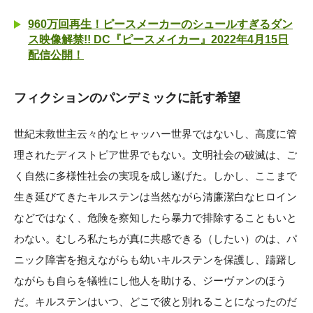
960万回再生！ピースメーカーのシュールすぎるダン
ス映像解禁!! DC『ピースメイカー』2022年4月15日
配信公開！
フィクションのパンデミックに託す希望
世紀末救世主云々的なヒャッハー世界ではないし、高度に管
理されたディストピア世界でもない。文明社会の破滅は、ご
く自然に多様性社会の実現を成し遂げた。しかし、ここまで
生き延びてきたキルステンは当然ながら清廉潔白なヒロイン
などではなく、危険を察知したら暴力で排除することもいと
わない。むしろ私たちが真に共感できる（したい）のは、パ
ニック障害を抱えながらも幼いキルステンを保護し、躊躇し
ながらも自らを犠牲にし他人を助ける、ジーヴァンのほう
だ。キルステンはいつ、どこで彼と別れることになったのだ