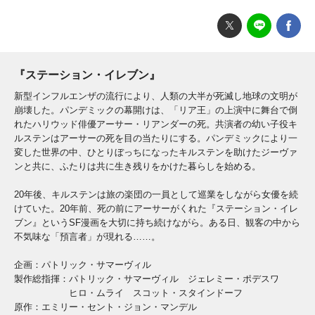
『ステーション・イレブン』
新型インフルエンザの流行により、人類の大半が死滅し地球の文明が
崩壊した。パンデミックの幕開けは、「リア王」の上演中に舞台で倒
れたハリウッド俳優アーサー・リアンダーの死。共演者の幼い子役キ
ルステンはアーサーの死を目の当たりにする。パンデミックにより一
変した世界の中、ひとりぼっちになったキルステンを助けたジーヴァ
ンと共に、ふたりは共に生き残りをかけた暮らしを始める。
20年後、キルステンは旅の楽団の一員として巡業をしながら女優を続
けていた。20年前、死の前にアーサーがくれた『ステーション・イレ
ブン』というSF漫画を大切に持ち続けながら。ある日、観客の中から
不気味な「預言者」が現れる……。
企画：パトリック・サマーヴィル
製作総指揮：パトリック・サマーヴィル ジェレミー・ポデスワ
ヒロ・ムライ スコット・スタインドーフ
原作：エミリー・セント・ジョン・マンデル