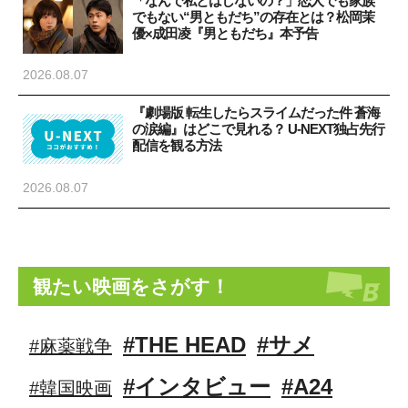
「なんで私とはしないの？」恋人でも家族
でもない“男ともだち”の存在とは？松岡茉
優×成田凌『男ともだち』本予告
2026.08.07
『劇場版 転生したらスライムだった件 蒼海
の涙編』はどこで見れる？ U-NEXT独占先行
配信を観る方法
2026.08.07
観たい映画をさがす！
#THE HEAD
#サメ
#麻薬戦争
#インタビュー
#A24
#韓国映画