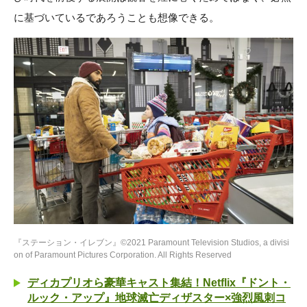
に基づいているであろうことも想像できる。
『ステーション・イレブン』©2021 Paramount Television Studios, a divisi
on of Paramount Pictures Corporation. All Rights Reserved
ディカプリオら豪華キャスト集結！Netflix『ドント・
ルック・アップ』地球滅亡ディザスター×強烈風刺コ