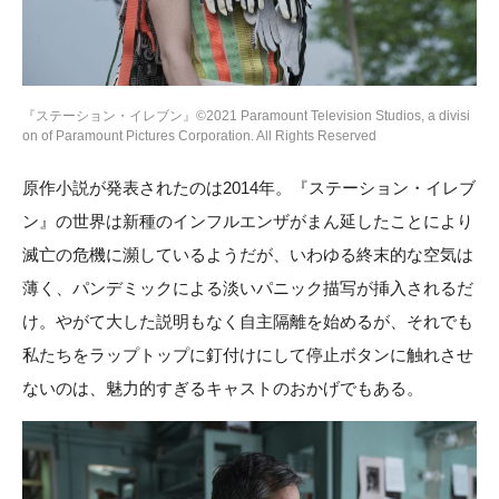
『ステーション・イレブン』©2021 Paramount Television Studios, a divisi
on of Paramount Pictures Corporation. All Rights Reserved
原作小説が発表されたのは2014年。『ステーション・イレブ
ン』の世界は新種のインフルエンザがまん延したことにより
滅亡の危機に瀕しているようだが、いわゆる終末的な空気は
薄く、パンデミックによる淡いパニック描写が挿入されるだ
け。やがて大した説明もなく自主隔離を始めるが、それでも
私たちをラップトップに釘付けにして停止ボタンに触れさせ
ないのは、魅力的すぎるキャストのおかげでもある。