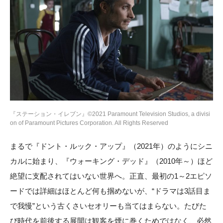
『ステーション・イレブン』©2021 Paramount Television Studios, a divisi
on of Paramount Pictures Corporation. All Rights Reserved
まるで『ドント・ルック・アップ』（2021年）のようにシニ
カルに始まり、『ウォーキング・デッド』（2010年～）ほど
絶望に支配されてはいない世界へ。正直、最初の1～2エピソ
ードでは詳細はほとんど何も掴めないが、“ドラマは3話目ま
で我慢”という古くさいセオリーも当てはまらない。たびた
び時代を前後する展開は観客を煙に巻くためではなく、必然