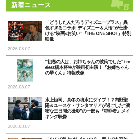
新着ニュース
「どうしたんだろうディズニープラス」異
色すぎるコラボ“ディズニー＆大悟”が仕掛
ける“映画×お笑い”『THE ONE SHOT』特別
映像
2026.08.07
“初恋の人は、お姉ちゃんの彼氏でした” tim
elesz橋本将生が映画初主演！『お姉ちゃん
の翠くん』特報映像
2026.08.07
水上恒司、真冬の噴水にダイブ！？内野聖
陽＆ユースケ・サンタマリアが過ごした“濃
密な三日間の撮影”の一部も『犯罪者』メイ
キング映像
2026.08.07