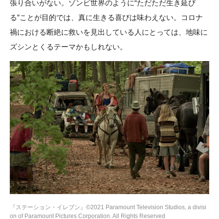
張り合いがない。ゾンビ世界のように“ただただ生き延び
る”ことが目的では、真に生きる喜びは味わえない。コロナ
禍における断絶に救いを見出している人にとっては、地味に
ズシンとくるテーマかもしれない。
『ステーション・イレブン』©2021 Paramount Television Studios, a divisi
on of Paramount Pictures Corporation. All Rights Reserved