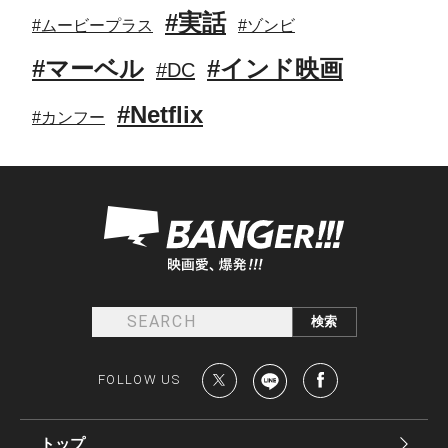
#実話
#ムービープラス
#ゾンビ
#マーベル
#インド映画
#DC
#Netflix
#カンフー
FOLLOW US
トップ