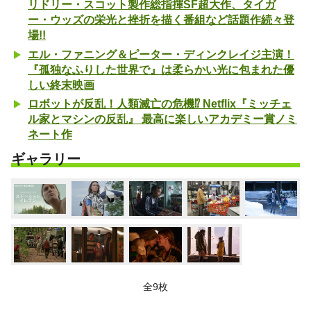
リドリー・スコット製作総指揮SF超大作、タイガ
ー・ウッズの栄光と挫折を描く番組など話題作続々登
場!!
エル・ファニング＆ピーター・ディンクレイジ主演！
『孤独なふりした世界で』は柔らかい光に包まれた優
しい終末映画
ロボットが反乱！人類滅亡の危機⁉ Netflix『ミッチェ
ル家とマシンの反乱』 最高に楽しいアカデミー賞ノミ
ネート作
ギャラリー
全9枚