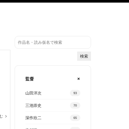
検索
監督
山田洋次
93
三池崇史
70
む
深作欣二
65