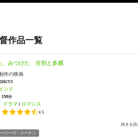
督作品一覧
た、みつけた 分別と多感
制作の映画
026/7/3
インド
：
158分
ドラマ
ロマンス
：
/
：
4.5
続きを読
ージーヴ・メーナン