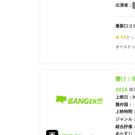
出演者：
最新口コ
★ 4.5
さっ
オースティ
響け！
2018
年
上映日：
2
製作国：
上映時間
ジャンル
総合評価
あらすじ