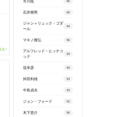
市川崑
65
石井輝男
65
ジャン＝リュック・ゴダ
64
ール
マキノ雅弘
55
見る
アルフレッド・ヒッチコ
54
ック
堤幸彦
54
舛田利雄
53
中島貞夫
53
ジョン・フォード
52
木下恵介
50