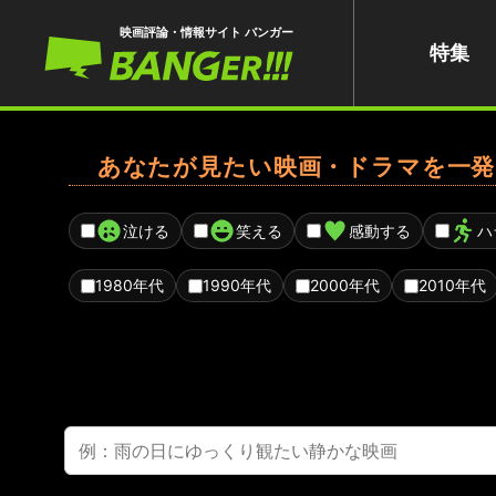
映画評論・情報サイト バンガー
特集
あなたが見たい映画・ドラマを一発
泣ける
笑える
感動する
ハ
1980年代
1990年代
2000年代
2010年代