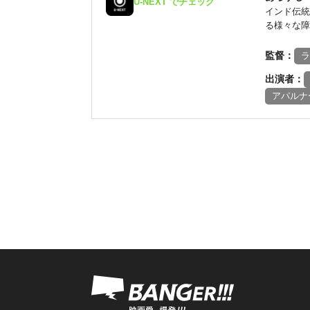
U-NEXT でチェック
インド伝統
る様々な障
監督：
ラ
出演者：
アパルナ