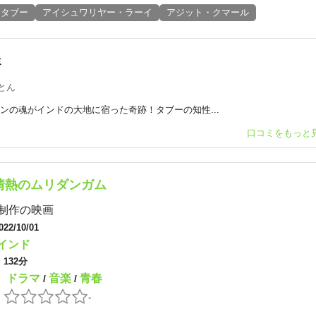
タブー
アイシュワリヤー・ラーイ
アジット・クマール
ミ
とん
ンの魂がインドの大地に宿った奇跡！タブーの知性...
口コミをもっと
情熱のムリダンガム
制作の映画
022/10/01
インド
：
132分
ドラマ
音楽
青春
：
/
/
：
-