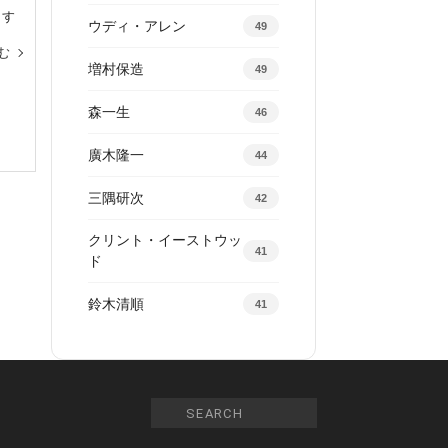
とす
ウディ・アレン
49
む
増村保造
49
森一生
46
廣木隆一
44
三隅研次
42
クリント・イーストウッ
41
ド
鈴木清順
41