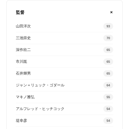
監督
山田洋次
93
三池崇史
70
深作欣二
65
市川崑
65
石井輝男
65
ジャン＝リュック・ゴダール
64
マキノ雅弘
55
アルフレッド・ヒッチコック
54
堤幸彦
54