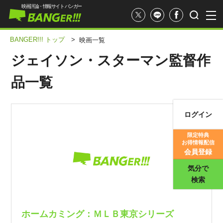
映画評論・情報サイト バンガー
BANGER!!! トップ
>
映画一覧
ジェイソン・スターマン監督作
品一覧
ログイン
映画記事
限定特典
お得情報配信
映画評価
会員登録
気分で
検索
ホームカミング：ＭＬＢ東京シリーズ