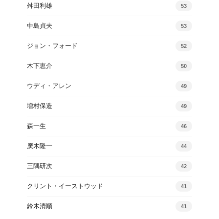
舛田利雄
53
中島貞夫
53
ジョン・フォード
52
木下恵介
50
ウディ・アレン
49
増村保造
49
森一生
46
廣木隆一
44
三隅研次
42
クリント・イーストウッド
41
鈴木清順
41