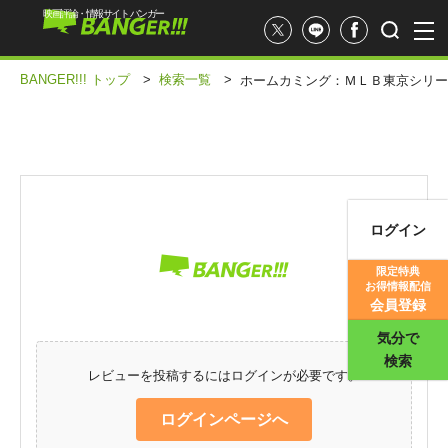
映画評論・情報サイト バンガー
BANGER!!! トップ
>
検索一覧
>
ホームカミング：ＭＬＢ東京シリー
ログイン
映画記事
限定特典
お得情報配信
映画評価
会員登録
気分で
検索
レビューを投稿するにはログインが必要です。
ログインページへ