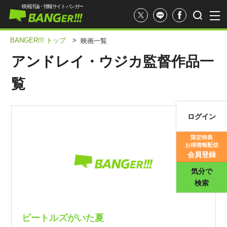
映画評論・情報サイト バンガー
BANGER!!! トップ
>
映画一覧
アンドレイ・ウジカ監督作品一
覧
ログイン
映画記事
限定特典
お得情報配信
映画評価
会員登録
気分で
検索
ビートルズがいた夏