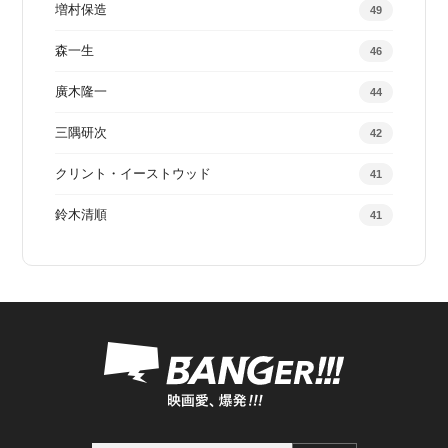
増村保造
49
森一生
46
廣木隆一
44
三隅研次
42
クリント・イーストウッド
41
鈴木清順
41