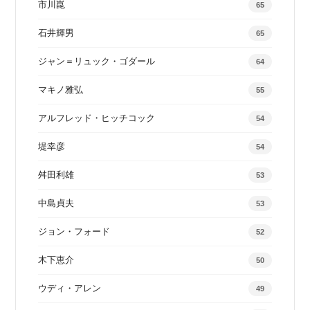
市川崑
65
石井輝男
65
ジャン＝リュック・ゴダール
64
マキノ雅弘
55
アルフレッド・ヒッチコック
54
堤幸彦
54
舛田利雄
53
中島貞夫
53
ジョン・フォード
52
木下恵介
50
ウディ・アレン
49