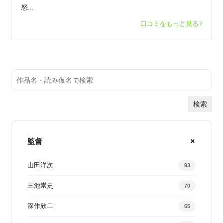
怒...
口コミをもっと見る
検索
監督
山田洋次
93
三池崇史
70
深作欣二
65