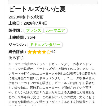
ビートルズがいた夏
2023年制作の映画
上映日：2026年7月4日
製作国：
フランス
ルーマニア
上映時間：85分
ジャンル：
ドキュメンタリー
総合評価：
4.0
あらすじ
ルーマニア出身のベテラン・ドキュメンタリー作家アンドレ
イ・ウジカ監督が、ビートルズが史上初めてのスタジアム・コ
ンサートを行うためニューヨークを訪れた1968年8月の若者たち
に焦点を当てて描いたドキュメンタリー。ニュース映像や個人
所有のアーカイブ映像を駆使し、ビートルズに熱狂する若者た
ちの姿を軸に、同時期にニューヨークで開催されていた万博
や、ロサンゼルスで起きた黒人たちによる大規模な人種暴動な
どの出来事を織り交ぜ、この夏がアメリカの歴史・文化におけ
る大きな転換点として浮かび上がってくるさまを詩情豊かに描