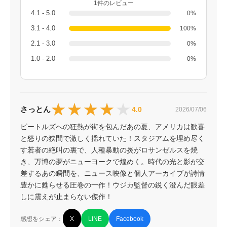
1件のレビュー
4.1 - 5.0
0%
3.1 - 4.0
100%
2.1 - 3.0
0%
1.0 - 2.0
0%
★★★★★
★★★★★
さっとん
4.0
2026/07/06
ビートルズへの狂熱が街を包んだあの夏、アメリカは歓喜
と怒りの狭間で激しく揺れていた！スタジアムを埋め尽く
す若者の絶叫の裏で、人種暴動の炎がロサンゼルスを焼
き、万博の夢がニューヨークで煌めく。時代の光と影が交
差するあの瞬間を、ニュース映像と個人アーカイブが詩情
豊かに甦らせる圧巻の一作！ウジカ監督の鋭く澄んだ眼差
しに震えが止まらない傑作！
感想をシェア：
X
LINE
Facebook