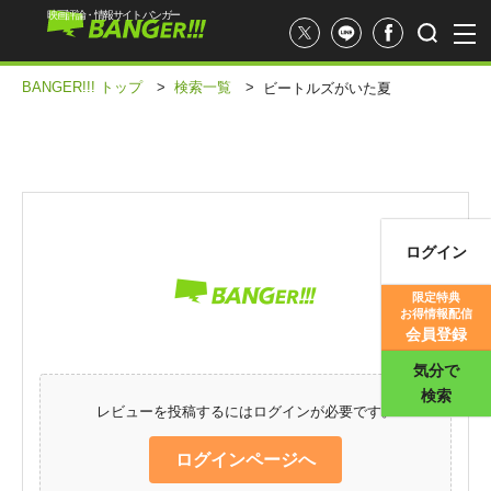
映画評論・情報サイト バンガー
BANGER!!! トップ
>
検索一覧
>
ビートルズがいた夏
ログイン
映画記事
限定特典
お得情報配信
映画評価
会員登録
気分で
検索
レビューを投稿するにはログインが必要です。
ログインページへ