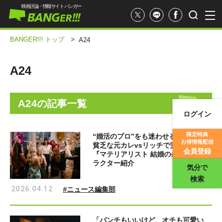
映画評論・情報サイト バンガー
BANGER!!! トップ
>
A24
A24
A24
の記事一覧
ログイン
映画記事
限定特典
“婚活のプロ”をも迷わせる、夢を追う
お得情報配信
貧乏な元カレvsリッチで完璧な今カレ
映画評価
会員登録
『マテリアリスト 結婚の条件』キャ
ラクター紹介
気分で
検索
2026.04.12
#ニュース編集部
「パンチもいいけど、オチも可愛い