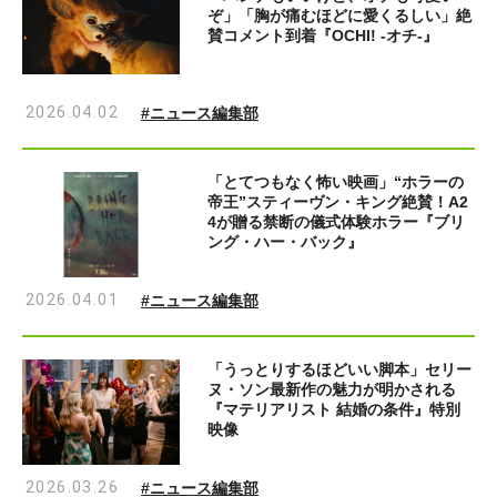
ぞ」「胸が痛むほどに愛くるしい」絶
賛コメント到着『OCHI! -オチ-』
2026.04.02
#ニュース編集部
「とてつもなく怖い映画」“ホラーの
帝王”スティーヴン・キング絶賛！A2
4が贈る禁断の儀式体験ホラー『ブリ
ング・ハー・バック』
2026.04.01
#ニュース編集部
「うっとりするほどいい脚本」セリー
ヌ・ソン最新作の魅力が明かされる
『マテリアリスト 結婚の条件』特別
映像
2026.03.26
#ニュース編集部