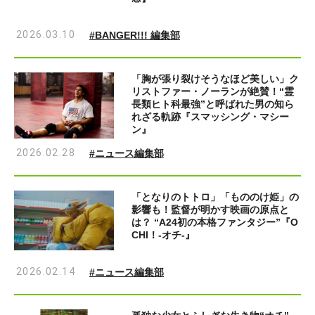
2026.03.10
#BANGER!!! 編集部
「胸が張り裂けそうなほど美しい」ク
リストファー・ノーランが絶賛！“霊
長類ヒト科最強”と呼ばれた男の知ら
れざる軌跡『スマッシング・マシー
ン』
2026.02.28
#ニュース編集部
「となりのトトロ」「もののけ姫」の
影響も！監督が明かす映画の原点と
は？ “A24初の本格ファンタジー”『O
CHI！-オチ-』
2026.02.14
#ニュース編集部