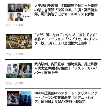
太平洋戦争末期、尖閣諸島で起こった奇跡
の悲しき実話『尖閣1945』主演・富田健太
郎、羽田美智子ほかオールキャスト解禁
2026.08.08
“まだご覧になれていない方、損してます”
名作アニメーション『パプリカ』4Kリマス
ター版、8月7日より全国拡大上映中！
2026.08.08
武内駿輔、内田直哉、種崎敦美、井上和彦
ら実力派声優陣が集結！『ラスト・サバイ
バー』吹替予告
2026.08.08
2026年圧倒的No.1スタート！クリストファ
ー・ノーラン監督最新作『オデュッセイ
ア』9月4日よりIMAX先行上映決定