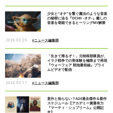
少女と“オチ”を繋ぐ魔法のような音楽
の秘密に迫る『OCHI! -オチ-』癒しの
音楽を堪能できるヒーリングMV解禁
2026.03.25
#ニュース編集部
「生きて帰るぞ！」元特殊部隊員が、
イラク戦争での実体験を極限まで再現
『ウォーフェア 戦地最前線』プライ
ムビデオで配信
2026.03.17
#ニュース編集部
意外と知らない？A24過去傑作＆新作
スケジュール【アカデミー賞最有力
『マーティ・シュプリーム』公開記
念】