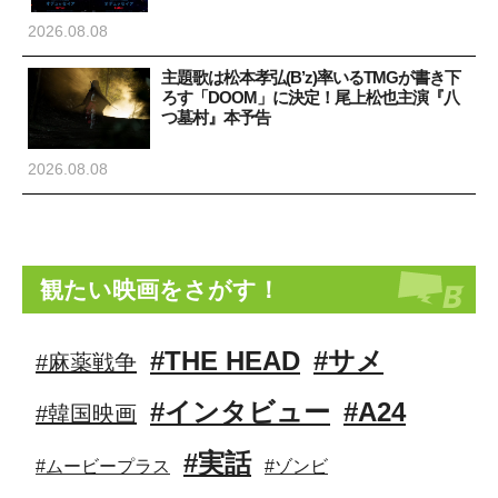
2026.08.08
»
主題歌は松本孝弘(B’z)率いるTMGが書き下
ろす「DOOM」に決定！尾上松也主演『八
つ墓村』本予告
2026.08.08
観たい映画をさがす！
#THE HEAD
#サメ
#麻薬戦争
#インタビュー
#A24
#韓国映画
#実話
#ムービープラス
#ゾンビ