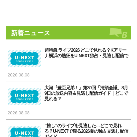
新着ニュース
超特急 ライブ2026 どこで見れる？Kアリー
ナ横浜の熱狂をU-NEXT独占・見逃し配信で
2026.08.08
大河『豊臣兄弟！』第30回「清須会議」8月
9日の放送内容＆見逃し配信ガイド｜どこで
見れる？
2026.08.08
“推し”のライブを見逃した…どこで見れ
る？U-NEXTで観る2026夏の独占見逃し配信
ガイド