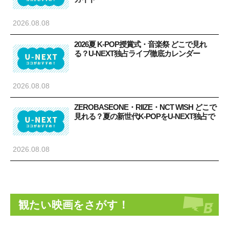
2026.08.08
2026夏 K-POP授賞式・音楽祭 どこで見れ
る？U-NEXT独占ライブ徹底カレンダー
2026.08.08
ZEROBASEONE・RIIZE・NCT WISH どこで
見れる？夏の新世代K-POPをU-NEXT独占で
2026.08.08
観たい映画をさがす！