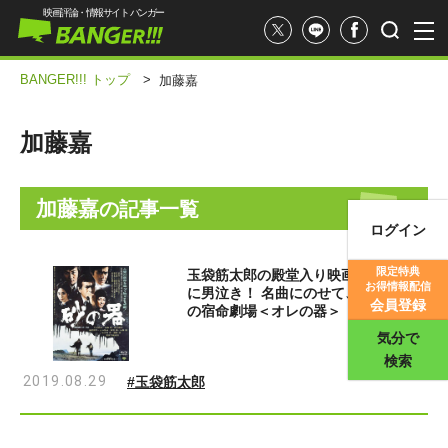
映画評論・情報サイト バンガー
BANGER!!! トップ
>
加藤嘉
加藤嘉
加藤嘉
の記事一覧
ログイン
映画記事
限定特典
玉袋筋太郎の殿堂入り映画『砂の器』
お得情報配信
に男泣き！ 名曲にのせて、玉袋父子
映画評価
会員登録
の宿命劇場＜オレの器＞
気分で
検索
2019.08.29
#玉袋筋太郎