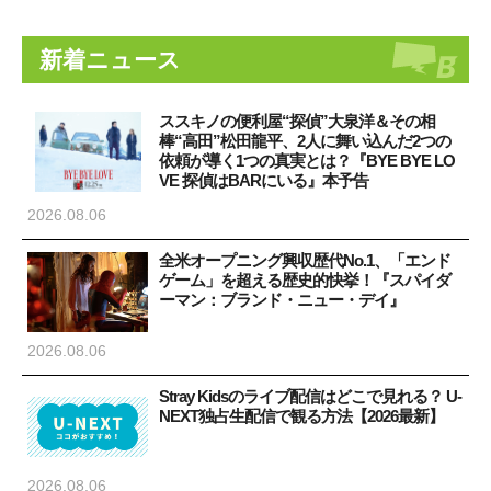
新着ニュース
ススキノの便利屋“探偵”大泉洋＆その相
棒“高田”松田龍平、2人に舞い込んだ2つの
依頼が導く1つの真実とは？『BYE BYE LO
VE 探偵はBARにいる』本予告
2026.08.06
全米オープニング興収歴代No.1、「エンド
ゲーム」を超える歴史的快挙！『スパイダ
ーマン：ブランド・ニュー・デイ』
2026.08.06
Stray Kidsのライブ配信はどこで見れる？ U-
NEXT独占生配信で観る方法【2026最新】
2026.08.06