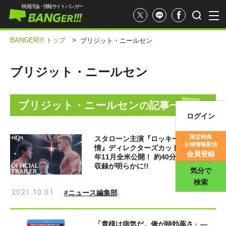
映画評論・情報サイト バンガー
BANGER!!! トップ
>
ブリジット・ニールセン
ブリジット・ニールセン
ブリジット・ニールセン
の記事一覧
ログイン
映画記事
限定特典
スタローン主演『ロッキー4／炎の友
お得情報配信
情』ディレクターズカット版が2021
映画評価
会員登録
年11月全米公開！ 約40分の追加映像
収録が明らかに!!
気分で
検索
2021.10.01
#ニュース編集部
「貴様は病気だ。俺が特効薬さ」―