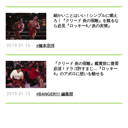
細かいことはいい！シンプルに燃え
ろ！『クリード 炎の宿敵』を観るな
ら必見『ロッキー4／炎の友情』
2019.01.16
#橋本宗洋
『クリード 炎の宿敵』鑑賞前に復習
必須！ドラゴ許すまじ…『ロッキー
4』のアポロに想いを馳せる
2019.01.15
#BANGER!!! 編集部