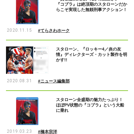
『コブラ』は絶頂期のスタローンだか
らこそ実現した無頼刑事アクション！
2020.11.15
#てらさわホーク
スタローン、『ロッキー4／炎の友
情』ディレクターズ・カット製作を明
かす!!
2020.08.31
#ニュース編集部
スタローン全盛期の魅力たっぷり！
ほぼPV状態の『コブラ』という大船
に乗れ
2019.03.23
#橋本宗洋