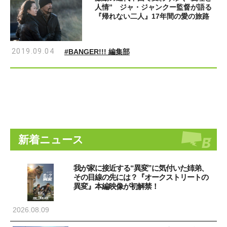
人情” ジャ・ジャンクー監督が語る
『帰れない二人』17年間の愛の旅路
2019.09.04
#BANGER!!! 編集部
新着ニュース
我が家に接近する“異変”に気付いた姉弟、
その目線の先には？『オークストリートの
異変』本編映像が初解禁！
2026.08.09