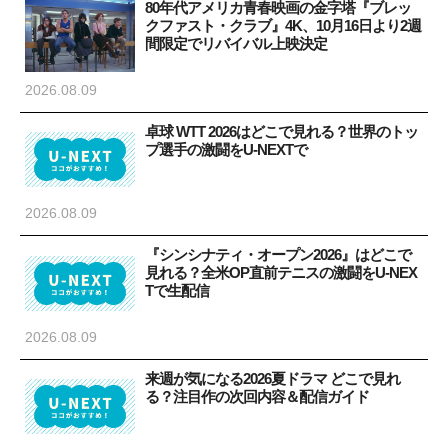
80年代アメリカ青春映画の金字塔『ブレッ
クファスト・クラブ』4K、10月16日より2週
間限定でリバイバル上映決定
2026.08.09
卓球 WTT 2026はどこで見れる？世界のトッ
プ選手の激闘をU-NEXTで
2026.08.09
『シンシナティ・オープン2026』はどこで
見れる？全米OP直前テニスの激闘をU-NEX
Tで生配信
2026.08.09
来週が気になる2026夏ドラマ どこで見れ
る？注目作の次回内容＆配信ガイド