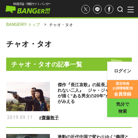
映画評論・情報サイト バンガー
BANGER!!! トップ
>
チャオ・タオ
チャオ・タオ
チャオ・タオ
の記事一覧
ログイン
映画記事
限定特典
傑作『長江哀歌』の延長上にある『帰
お得情報配信
れない二人』 ジャ・ジャンクー監督
映画評価
会員登録
が描く“ある男女の20年”から中国社会
がみえる
気分で
検索
2019.09.11
#齋藤敦子
激動の近代中国で変わりゆく“義理と