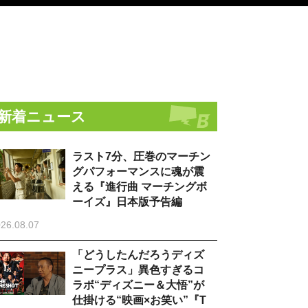
新着ニュース
ラスト7分、圧巻のマーチン
グパフォーマンスに魂が震
える『進行曲 マーチングボ
ーイズ』日本版予告編
26.08.07
「どうしたんだろうディズ
ニープラス」異色すぎるコ
ラボ“ディズニー＆大悟”が
仕掛ける“映画×お笑い”『T