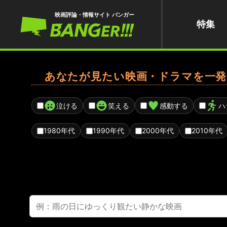
映画評論・情報サイト バンガー
特集
あなたが見たい映画・ドラマを一発
泣ける
笑える
感動する
ハ
1980年代
1990年代
2000年代
2010年代