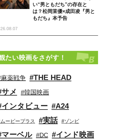
い“男ともだち”の存在と
は？松岡茉優×成田凌『男と
もだち』本予告
26.08.07
観たい映画をさがす！
#THE HEAD
#麻薬戦争
#サメ
#韓国映画
#インタビュー
#A24
#実話
#ムービープラス
#ゾンビ
#マーベル
#インド映画
#DC