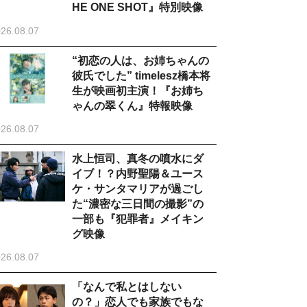
HE ONE SHOT』特別映像
26.08.07
“初恋の人は、お姉ちゃんの
彼氏でした” timelesz橋本将
生が映画初主演！『お姉ち
ゃんの翠くん』特報映像
26.08.07
水上恒司、真冬の噴水にダ
イブ！？内野聖陽＆ユース
ケ・サンタマリアが過ごし
た“濃密な三日間の撮影”の
一部も『犯罪者』メイキン
グ映像
26.08.07
「なんで私とはしない
の？」恋人でも家族でもな