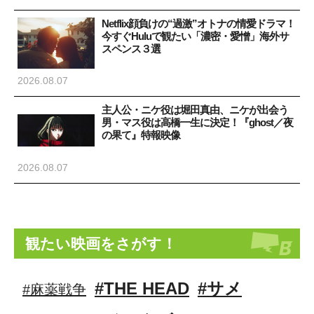
Netflix顔負けの“過激”オトナの情愛ドラマ！
今すぐHuluで観たい「濃密・愛憎」海外サ
スペンス３選
2026.08.07
主人公・ニケ役は堀田真由、ニケが出会う
男・マス役は高橋一生に決定！『ghost／夜
の果て』特報映像
2026.08.07
観たい映画をさがす！
#THE HEAD
#サメ
#麻薬戦争