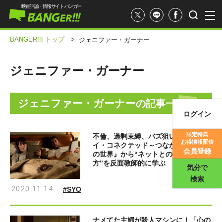
映画評論・情報サイト バンガー
BANGER!!! トップ
>
ジェニファー・ガーナー
ジェニファー・ガーナー
ジェニファー・ガーナー
の記事一覧
ログイン
映画記事
限定特典
不倫、過剰束縛、バズ狙い……『ステ
お得情報配信
イ・コネクテッド～つながりたい僕ら
映画評価
会員登録
の世界』から“ネットとの距離の測り
方”を反面教師的に学ぶ
気分で
検索
2020.11.14
#SYO
ナメてた主婦が殺人マシンに！「心の