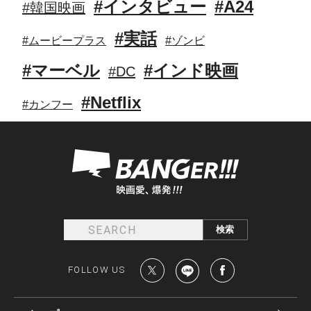
#インタビュー
#A24
#韓国映画
#実話
#ムービープラス
#ゾンビ
#マーベル
#インド映画
#DC
#Netflix
#カンフー
FOLLOW US