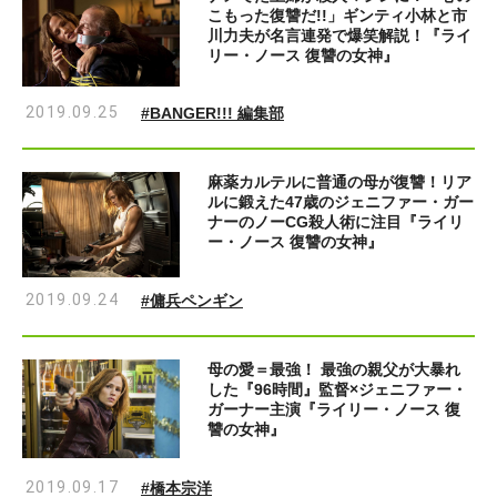
こもった復讐だ!!」ギンティ小林と市
川力夫が名言連発で爆笑解説！『ライ
リー・ノース 復讐の女神』
2019.09.25
#BANGER!!! 編集部
麻薬カルテルに普通の母が復讐！リア
ルに鍛えた47歳のジェニファー・ガー
ナーのノーCG殺人術に注目『ライリ
ー・ノース 復讐の女神』
2019.09.24
#傭兵ペンギン
母の愛＝最強！ 最強の親父が大暴れ
した『96時間』監督×ジェニファー・
ガーナー主演『ライリー・ノース 復
讐の女神』
2019.09.17
#橋本宗洋