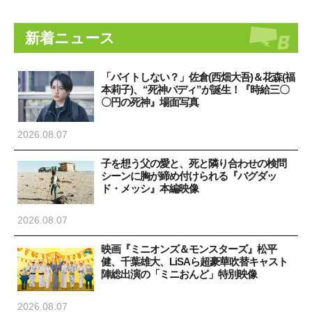
新着ニュース
「バイトしない？」佐倉(西畑大吾)＆花森(福
本莉子)、“死神バディ”が誕生！『時給三〇
〇円の死神』場面写真
2026.08.07
子を想う父の愛と、死と隣り合わせの検問
シーンに胸が締め付けられる『バグダッ
ド・メッシ』本編映像
2026.08.07
映画『ミニオンズ＆モンスターズ』松平
健、千葉雄大、LiSAら超豪華吹替キャスト
陣総出演の「ミニおんど」特別映像
2026.08.07