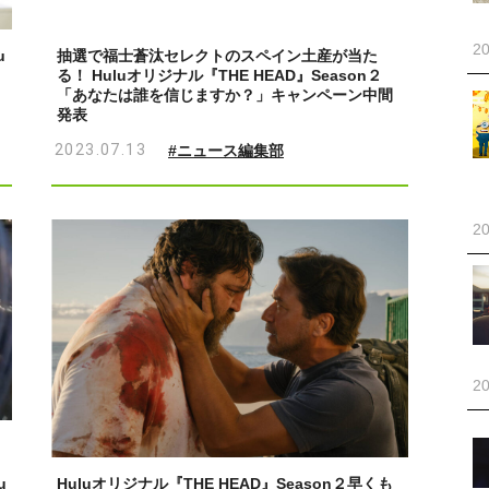
20
u
抽選で福士蒼汰セレクトのスペイン土産が当た
る！ Huluオリジナル『THE HEAD』Season２
「あなたは誰を信じますか？」キャンペーン中間
発表
2023.07.13
#ニュース編集部
20
20
u
Huluオリジナル『THE HEAD』Season２早くも