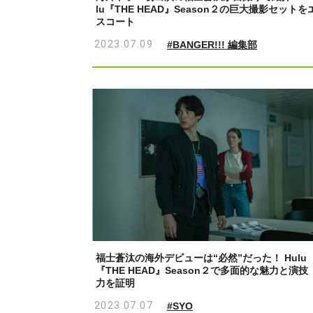
lu『THE HEAD』Season２の巨大撮影セットを
スコート
2023.07.09
#BANGER!!! 編集部
福士蒼汰の海外デビューは“必然”だった！ Hulu
『THE HEAD』Season２で多面的な魅力と演技
力を証明
2023.07.07
#SYO