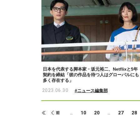
日本を代表する脚本家・坂元裕二、Netflixと5年
契約を締結「彼の作品を待つ人はグローバルにも
多く存在する」
2023.06.30
#ニュース編集部
10
20
27
28
...
...
前