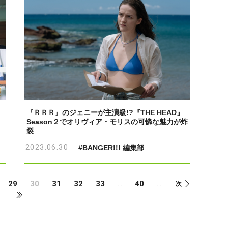
『ＲＲＲ』のジェニーが主演級!?『THE HEAD』
Season２でオリヴィア・モリスの可憐な魅力が炸
裂
2023.06.30
#BANGER!!! 編集部
29
30
31
32
33
40
...
...
次