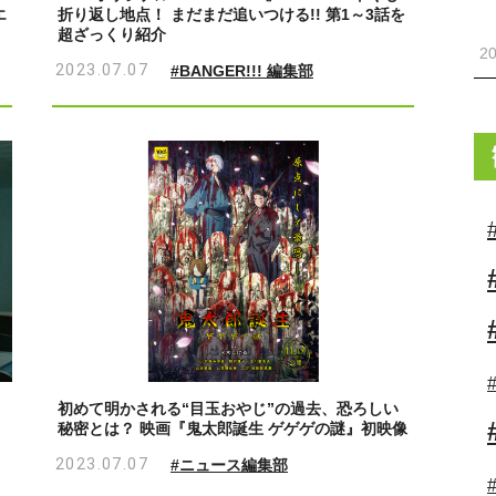
エ
折り返し地点！ まだまだ追いつける!! 第1～3話を
超ざっくり紹介
20
2023.07.07
#BANGER!!! 編集部
初めて明かされる“目玉おやじ”の過去、恐ろしい
秘密とは？ 映画『鬼太郎誕生 ゲゲゲの謎』初映像
2023.07.07
#ニュース編集部