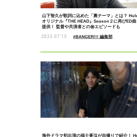
山下智久が歌詞に込めた「裏テーマ」とは？ Hul
オリジナル『THE HEAD』Season２に再びED曲
提供！ 監督や共演者との㊙エピソードも
2023.07.15
#BANGER!!! 編集部
海外ドラマ初出演の福士蒼汰が自撮りで紹介！ H