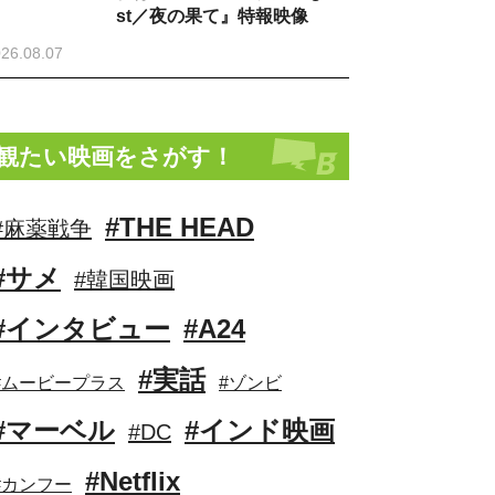
st／夜の果て』特報映像
26.08.07
観たい映画をさがす！
#THE HEAD
#麻薬戦争
#サメ
#韓国映画
#インタビュー
#A24
#実話
#ムービープラス
#ゾンビ
#マーベル
#インド映画
#DC
#Netflix
#カンフー