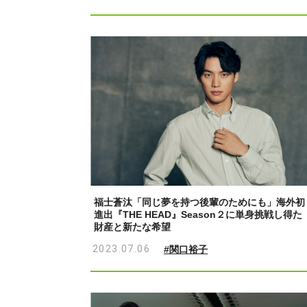
福士蒼汰「同じ夢を持つ後輩のためにも」海外初
進出『THE HEAD』Season２に単身挑戦し得た
財産と新たな希望
2023.07.06
#関口裕子