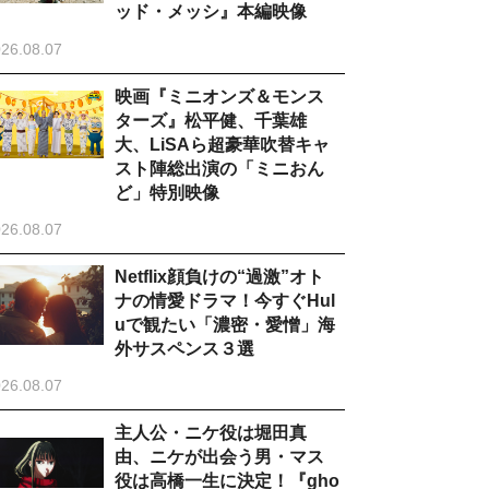
ッド・メッシ』本編映像
26.08.07
映画『ミニオンズ＆モンス
ターズ』松平健、千葉雄
大、LiSAら超豪華吹替キャ
スト陣総出演の「ミニおん
ど」特別映像
26.08.07
Netflix顔負けの“過激”オト
ナの情愛ドラマ！今すぐHul
uで観たい「濃密・愛憎」海
外サスペンス３選
26.08.07
主人公・ニケ役は堀田真
由、ニケが出会う男・マス
役は高橋一生に決定！『gho