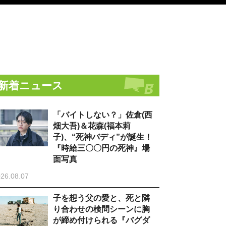
新着ニュース
「バイトしない？」佐倉(西
畑大吾)＆花森(福本莉
子)、“死神バディ”が誕生！
『時給三〇〇円の死神』場
面写真
26.08.07
子を想う父の愛と、死と隣
り合わせの検問シーンに胸
が締め付けられる『バグダ