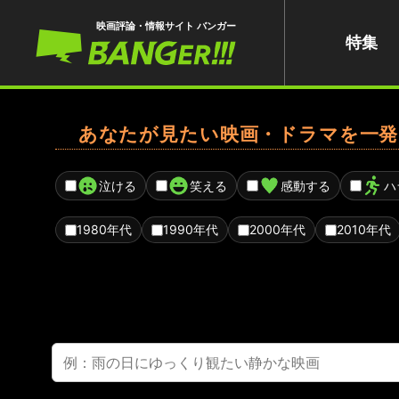
映画評論・情報サイト バンガー
特集
あなたが見たい映画・ドラマを一発
泣ける
笑える
感動する
ハ
1980年代
1990年代
2000年代
2010年代