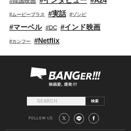
#インタビュー
#A24
#韓国映画
#実話
#ムービープラス
#ゾンビ
#マーベル
#インド映画
#DC
#Netflix
#カンフー
FOLLOW US