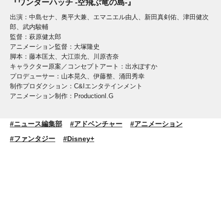
『ワンダーハッチ -空飛ぶ竜の島-』
出演：中島セナ、奥平大兼、エマニエル由人、新田真剣佑、津田健次
郎、武内駿輔
監督：萩原健太郎
アニメーション監督：大塚隆史
脚本：藤本匡太、大江崇允、川原杏奈
キャラクター原案／コンセプトアート：出水ぽすか
プロデューサー：山本晃久、伊藤整、涌田秀幸
制作プロダクション：C&Iエンタテインメント
アニメーション制作：ProductionI.G
#ニュース編集部
#アドベンチャー
#アニメーション
#ファンタジー
#Disney+