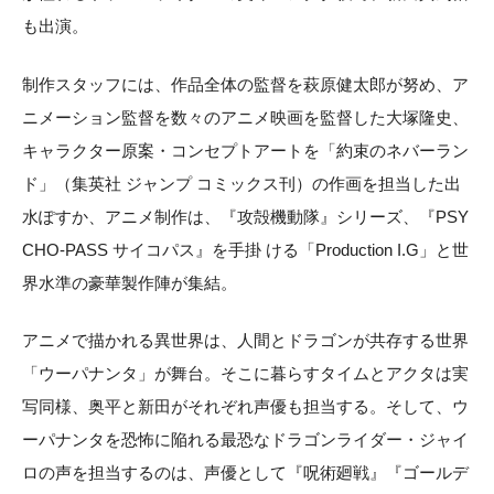
も出演。
制作スタッフには、作品全体の監督を萩原健太郎が努め、ア
ニメーション監督を数々のアニメ映画を監督した大塚隆史、
キャラクター原案・コンセプトアートを「約束のネバーラン
ド」（集英社 ジャンプ コミックス刊）の作画を担当した出
水ぽすか、アニメ制作は、『攻殻機動隊』シリーズ、『PSY
CHO-PASS サイコパス』を手掛 ける「Production I.G」と世
界水準の豪華製作陣が集結。
アニメで描かれる異世界は、人間とドラゴンが共存する世界
「ウーパナンタ」が舞台。そこに暮らすタイムとアクタは実
写同様、奥平と新田がそれぞれ声優も担当する。そして、ウ
ーパナンタを恐怖に陥れる最恐なドラゴンライダー・ジャイ
ロの声を担当するのは、声優として『呪術廻戦』『ゴールデ