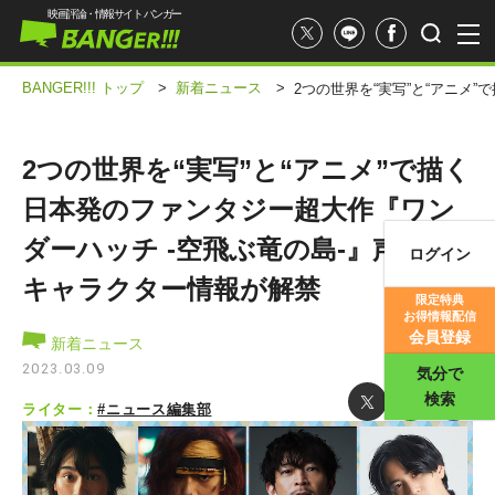
映画評論・情報サイト バンガー
BANGER!!! トップ
>
新着ニュース
>
2つの世界を“実写”と“アニメ
2つの世界を“実写”と“アニメ”で描く
日本発のファンタジー超大作『ワン
ダーハッチ -空飛ぶ竜の島-』声優と
ログイン
映画記事
キャラクター情報が解禁
限定特典
お得情報配信
映画評価
会員登録
新着ニュース
2023.03.09
気分で
検索
ライター：
#ニュース編集部