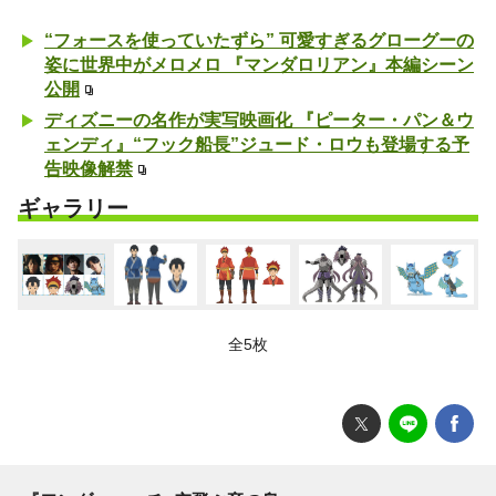
“フォースを使っていたずら” 可愛すぎるグローグーの
姿に世界中がメロメロ 『マンダロリアン』本編シーン
公開
ディズニーの名作が実写映画化 『ピーター・パン＆ウ
ェンディ』“フック船長”ジュード・ロウも登場する予
告映像解禁
ギャラリー
全5枚