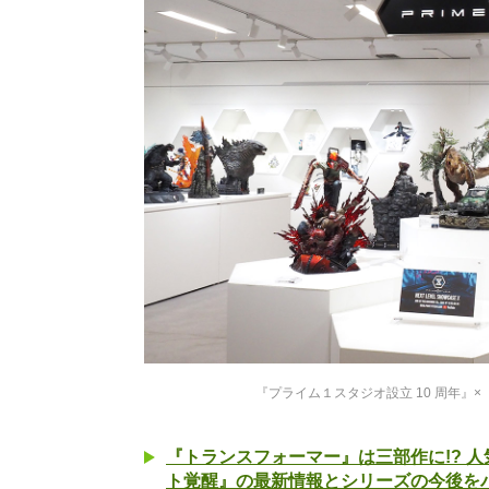
『プライム１スタジオ設立 10 周年』×『N
『トランスフォーマー』は三部作に!? 
ト覚醒』の最新情報とシリーズの今後をパ