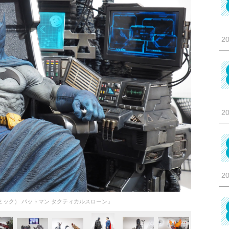
20
20
20
ック） バットマン タクティカルスローン」