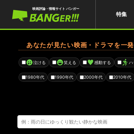
映画評論・情報サイト バンガー
特集
あなたが見たい映画・ドラマを一発
泣ける
笑える
感動する
ハ
1980年代
1990年代
2000年代
2010年代