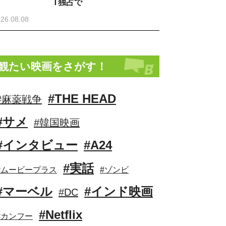
T独占で
26.08.08
観たい映画をさがす！
#THE HEAD
#麻薬戦争
#サメ
#韓国映画
#インタビュー
#A24
#実話
#ムービープラス
#ゾンビ
#マーベル
#インド映画
#DC
#Netflix
#カンフー