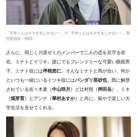
「不幸くんはキスするしかない！」©「不幸くんはキスするしかない！」製
作委員会・MBS
さらに、同じく川原ゼミのメンバーで二人の恋を見守る存
在、ミナトとイツキ。誰にでもフレンドリーな可愛い眼鏡男
子、ミナト役には
坪根悠仁
。そんなミナトと馬が合い、何か
といつも一緒にいるイツキ役には
バンダリ亜砂也
。既に解禁
されている佐々木麦（
中山咲月
）と辻村朔（
押田岳
）、ミキ
（
畑芽育
）とアンナ（
華村あすか
）と共に、賑やで楽しい大
学生活を見せてくれる。