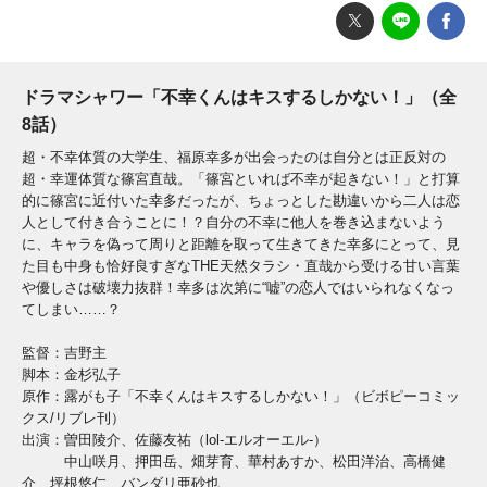
ドラマシャワー「不幸くんはキスするしかない！」（全
8話）
超・不幸体質の大学生、福原幸多が出会ったのは自分とは正反対の
超・幸運体質な篠宮直哉。「篠宮といれば不幸が起きない！」と打算
的に篠宮に近付いた幸多だったが、ちょっとした勘違いから二人は恋
人として付き合うことに！？自分の不幸に他人を巻き込まないよう
に、キャラを偽って周りと距離を取って生きてきた幸多にとって、見
た目も中身も恰好良すぎなTHE天然タラシ・直哉から受ける甘い言葉
や優しさは破壊力抜群！幸多は次第に“嘘”の恋人ではいられなくなっ
てしまい……？
監督：吉野主
脚本：金杉弘子
原作：露がも子「不幸くんはキスするしかない！」（ビボピーコミッ
クス/リブレ刊）
出演：曽田陵介、佐藤友祐（lol-エルオーエル-）
中山咲月、押田岳、畑芽育、華村あすか、松田洋治、高橋健
介、坪根悠仁、バンダリ亜砂也