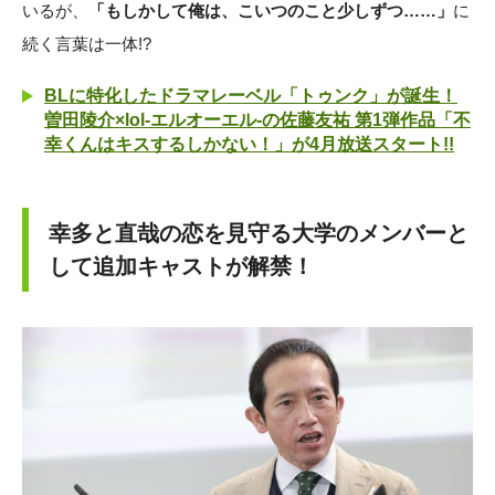
いるが、
「もしかして俺は、こいつのこと少しずつ……」
に
続く言葉は一体!?
BLに特化したドラマレーベル「トゥンク」が誕生！
曽田陵介×lol-エルオーエル-の佐藤友祐 第1弾作品「不
幸くんはキスするしかない！」が4月放送スタート!!
幸多と直哉の恋を見守る大学のメンバーと
して追加キャストが解禁！