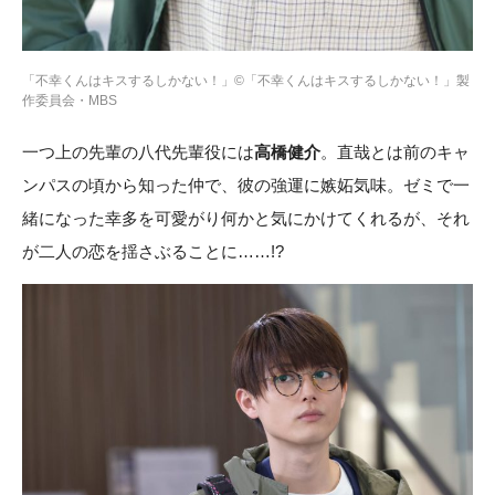
「不幸くんはキスするしかない！」©「不幸くんはキスするしかない！」製
作委員会・MBS
一つ上の先輩の八代先輩役には
高橋健介
。直哉とは前のキャ
ンパスの頃から知った仲で、彼の強運に嫉妬気味。ゼミで一
緒になった幸多を可愛がり何かと気にかけてくれるが、それ
が二人の恋を揺さぶることに……!?