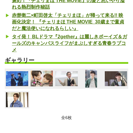
褒め！『チェリまほ THE MOVIE』の愛と思いやり溢
れる熱烈制作秘話
赤楚衛二×町田啓太「チェリまほ」が帰って来る!! 映
画化決定！ 『チェリまほ THE MOVIE 30歳まで童貞
だと魔法使いになれるらしい』
タイ発！ BLドラマ『2gether』は麗しきボーイズ＆ガ
ールズのキャンパスライフがまぶしすぎる青春ラブコ
メ
ギャラリー
全6枚