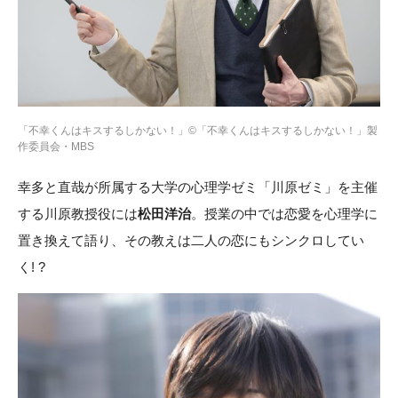
「不幸くんはキスするしかない！」©「不幸くんはキスするしかない！」製
作委員会・MBS
幸多と直哉が所属する大学の心理学ゼミ「川原ゼミ」を主催
する川原教授役には
松田洋治
。授業の中では恋愛を心理学に
置き換えて語り、その教えは二人の恋にもシンクロしてい
く! ?