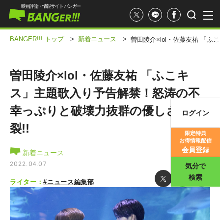
映画評論・情報サイト バンガー
BANGER!!! トップ
>
新着ニュース
>
曽田陵介×lol・佐藤友祐 「
曽田陵介×lol・佐藤友祐 「ふこキ
ス」主題歌入り予告解禁！怒涛の不
幸っぷりと破壊力抜群の優しさが炸
ログイン
映画記事
裂!!
限定特典
お得情報配信
映画評価
会員登録
新着ニュース
2022.04.07
気分で
検索
ライター：
#ニュース編集部