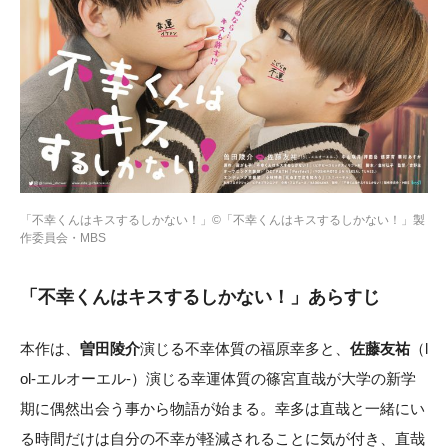
「不幸くんはキスするしかない！」©「不幸くんはキスするしかない！」製
作委員会・MBS
「不幸くんはキスするしかない！」あらすじ
本作は、
曽田陵介
演じる不幸体質の福原幸多と、
佐藤友祐
（l
ol-エルオーエル-）演じる幸運体質の篠宮直哉が大学の新学
期に偶然出会う事から物語が始まる。幸多は直哉と一緒にい
る時間だけは自分の不幸が軽減されることに気が付き、直哉