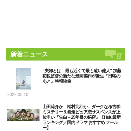
新着ニュース
“夫婦とは、最も近くて最も遠い他人” 加藤
拓也監督の新たな最高傑作が誕生『日曜の
あと』特報映像
2026.08.10
山田涼介か、松村北斗か…ダークな考古学
ミステリー＆暴走ピュア恋サスペンスが上
位争い『告白－25年目の秘密』【Hulu最新
ランキング／国内ドラマ おすすめ フール
ー】