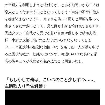
の幸運力を利用しようと近付くが、とある勘違いから二人は
恋人として付き合うこととなってしまう！自分の不幸に他人
を巻き込まないように、キャラを偽って周りと距離を取って
生きてきた幸多にとって、見た目も中身も恰好良すぎなTHE
天然タラシ・直哉から受ける甘い言葉や優しさは破壊力抜
群！幸多は次第に“嘘”の恋人ではいられなくなってしま
い……？正反対の強烈な個性（!?）をもった二人が繰り広げ
る恋愛攻防戦は一筋縄ではいかず、毎週HAPPYな笑いと最
高の胸キュンが視聴者を包み込むこと間違いなし。
「もしかして俺は、こいつのこと少しずつ……」
主題歌入り予告解禁！