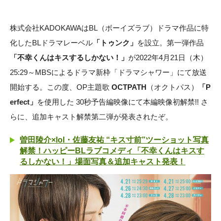
株式会社KADOKAWAはBL（ボーイズラブ）ドラマ作品に特
化したBLドラマレーベル
「トゥンク」
を設立。第一弾作品
「不幸くんはキスするしかない！」
が2022年4月21日（木）
25:29～MBSによるドラマ新枠「ドラマシャワー」にて放送
開始する。この度、OP主題歌
OCTPATH
（オクトパス）
「P
erfect」
を使用した 30秒予告編映像にて本編映像初解禁!! さ
らに、追加キャスト解禁第二弾が発表されたぞ。
曽田陵介×lol・佐藤友祐 “キス寸前”ツーショット写真
解禁！ハッピーBLラブコメディ「不幸くんはキスす
るしかない！」場面写真＆追加キャスト発表！