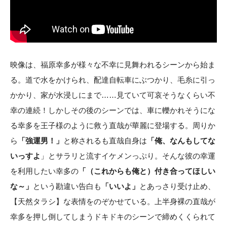
映像は、福原幸多が様々な不幸に見舞われるシーンから始ま
る。道で水をかけられ、配達自転車にぶつかり、毛糸に引っ
かかり、家が水浸しにまで……見ていて可哀そうなくらい不
幸の連続！しかしその後のシーンでは、車に轢かれそうにな
る幸多を王子様のように救う直哉が華麗に登場する。周りか
ら
「強運男！」
と称されるも直哉自身は
「俺、なんもしてな
いっすよ
」とサラリと流すイケメンっぷり。そんな彼の幸運
を利用したい幸多の
「（これからも俺と）付き合ってほしい
な～」
という勘違い告白も
「いいよ」
とあっさり受け止め、
【天然タラシ】な表情をのぞかせている。上半身裸の直哉が
幸多を押し倒してしまうドキドキのシーンで締めくくられて