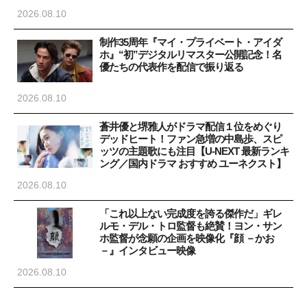
2026.08.10
制作35周年『マイ・プライベート・アイダ
ホ』“初”デジタルリマスター公開記念！名
優たちの代表作を配信で振り返る
2026.08.10
蒼井優と堺雅人がドラマ配信１位をめぐり
デッドヒート！ファン急増の中島歩、スピ
ッツの主題歌にも注目【U-NEXT 最新ランキ
ング／国内ドラマ おすすめ ユーネクスト】
2026.08.10
「これ以上ない完成度を誇る傑作だ」ギレ
ルモ・デル・トロ監督も絶賛！ヨン・サン
ホ監督が念願の企画を映像化『顔 －かお
－』インタビュー映像
2026.08.10