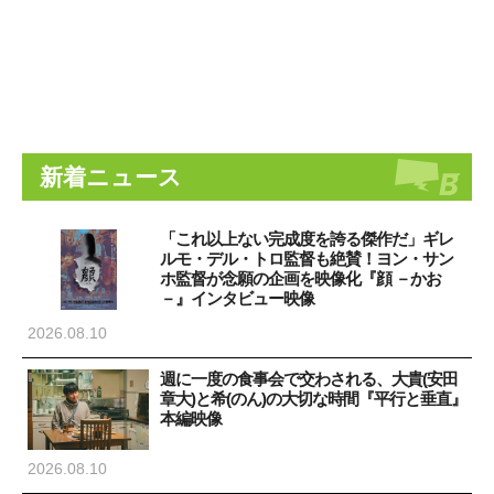
新着ニュース
「これ以上ない完成度を誇る傑作だ」ギレ
ルモ・デル・トロ監督も絶賛！ヨン・サン
ホ監督が念願の企画を映像化『顔 －かお
－』インタビュー映像
2026.08.10
週に一度の食事会で交わされる、大貴(安田
章大)と希(のん)の大切な時間『平行と垂直』
本編映像
2026.08.10