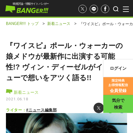
映画評論・情報サイト バンガー
BANGER!!! トップ
>
新着ニュース
>
『ワイスピ』ポール・ウォーカ
『ワイスピ』ポール・ウォーカーの
娘メドウが最新作に出演する可能
性!? ヴィン・ディーゼルがインタビ
ログイン
映画記事
ューで想いをアツく語る!!
限定特典
お得情報配信
映画評価
会員登録
新着ニュース
2021.06.18
気分で
検索
ライター：
#ニュース編集部