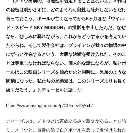
「（メドウ出演の）可能性を否定することはないよ。10作目
の秘密は明かさずに、どのような可能性も除外しないとだけ
言っておこう。ポールが亡くなってから5ヶ月ほど『ワイル
ド・スピード SKY MISSION』の撮影を中止したんだ。なぜ
なら、悲しみに暮れながら、これからどうするかを考えてい
たからね。そして製作会社は、ブライアンが我々の物語の中
にずっと存在するという、大胆な決断を受け入れた。そのこ
とは尊重しなければならない。個人的な話になるが、私とポ
ールはこの映画シリーズを始めたのと同時に、兄弟のような
間柄になった。私たちの兄弟愛は、このシリーズよりも長く
続くだろう。」
とディーゼルは話した。
https://www.instagram.com/p/CPecezOjSxb/
ディーゼルは、メドウとは家族ぐるみで親交があることを語
り、メドウと、自身の娘で亡きポールを想って名付けられた